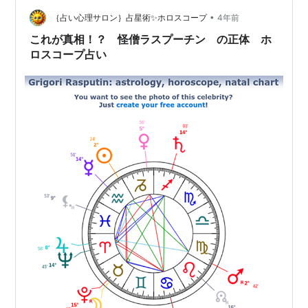
早々”天井”を迎えてしまったので辛い正月スタートとなっ
•
てしまいました。。。 宝具Lv5にして少し使ってみての
｛占い心理サロン｝占星術✨ホロスコープ
4年前
評価 ラスプーチンの強み ラスプーチンの弱み※強みを裏
これが真相！？ 怪僧ラスプーチン の正体 ホ
返して見た点が多め こ…
ロスコープ占い