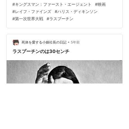
１次世界大戦を背景に、世界最強のスパイ組織「キング
#
キングスマン：ファースト・エージェント
#
映画
スマン」誕生の秘 話を描く。 表向きは高級紳士服テーラ
#
レイフ・ファインズ
#
ハリス・ディキンソン
ーだが、実は世界最強のスパイ組織という「キン グスマ
#
第一次世界大戦
#
ラスプーチン
ン」。 国家に属さない秘密結社である彼らの最初の任務
は、世界大戦を終わらせる ことだった。 １９１４年、世
界大戦を裏でひそかに操る…
•
死体を愛する小娘社長の日記
5年前
ラスプーチンのは30センチ