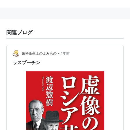
三省堂提供「大辞林 第二版」より
「怪僧」と言われている訳は青酸カリを食べても死な
関連ブログ
ず、銃で撃たれ、殴る蹴るの暴行をくらっても死ななか
ったため。
•
歯科衛生士のよみもの
1年前
ラスプーチン