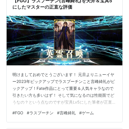
【FGO】ラスプーチン(言峰綺礼)を天井＆宝具5
にしたマスターの正直な評価
明けましておめでとうございます！ 元旦よりニューイヤ
ー2023年ピックアップでラスプーチンこと言峰綺礼がピ
ックアップ！Fate作品にとって重要＆人気キャラなので
引きたい方も多いはず！ そして気になるのは性能面でど
うなの？という点なのですが宝具Lv5にした筆者が正直な
気持ちで色々と語りたいと思います！ 簡潔に評価を先に
#
FGO
#
ラスプーチン
#
言峰綺礼
#
ゲーム
言ってしまうと強いのですがあともう一押し欲しかった
な…という印象に。 ちなみに1体目を引くのに新年