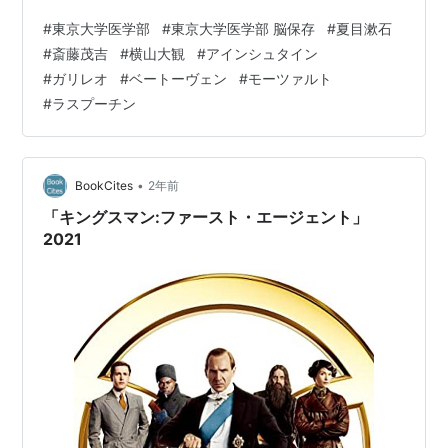
#
東京大学医学部
#
東京大学医学部 脳保存
#
夏目漱石
#
斎藤茂吉
#
横山大観
#
アインシュタイン
#
ガリレオ
#
ベートーヴェン
#
モーツァルト
#
ラスプーチン
•
BookCites
2年前
「キングスマン:ファースト・エージェント」
2021