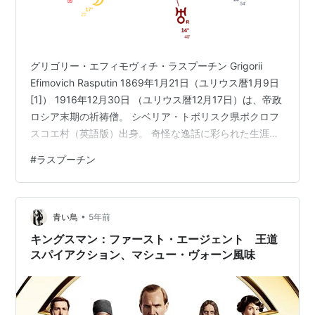
グリゴリー・エフィモヴィチ・ラスプーチン Grigorii
Efimovich Rasputin 1869年1月21日（ユリウス暦1月9日
[1]） 1916年12月30日 （ユリウス暦12月17日）は、帝政
ロシア末期の祈祷僧。 シベリア・トボリスク県ポクロフ
スコエ村（英語版）出身。 奇怪な逸話に彩られた生涯、
怪異な容貌から怪僧・怪物などと形容される。ロシア帝
#
ラスプーチン
国崩壊の一因をつくり、歴史的な人物評は極めて低い反
面、その特異なキャラクターから映画や小説など大衆向
けフィクションの悪役として非常に人気が高く、彼を題
•
材にした多くの通俗小説や映画が製作されている。 影響
青い鳥
5年前
力大 みずがめ座太陽、水星 おうし座月…
キングスマン：ファースト・エージェント 王道
スパイアクション、マシュー・ヴォーン風味