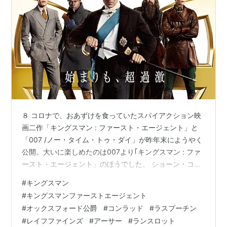
８ コロナで、おあずけを食っていたスパイアクション映
画二作「キングスマン : ファースト・エージェント」と
「007 /ノー・タイム・トゥ・ダイ」が昨年末にようやく
公開。大いに楽しめたのは007より｢キングスマン : ファ
ースト・エージェント」のほうでした。 ショーン・コネ
リ－ = ボンドで大人のカッコよさを知ったかつての高校
#
キングスマン
生としては、過去の恋に悩むボンドなど見たくはないの
#
キングスマンファーストエージェント
ですよ。美女をはべらせてシャンパン！なんてのがイマ
#
オックスフォード公爵
#
コンラッド
#
ラスプーチン
ドキじゃないのはわかるけど・・・ さてその｢キングスマ
#
レイフファインズ
#
アーサー
#
ランスロット
ン : ファースト・エージェント」 見どころその一、 なん