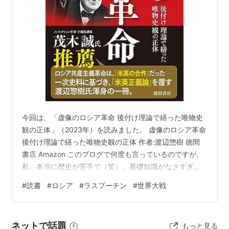
今回は、「虚像のロシア革命 後付け理論で繕った唯物史
観の正体」（2023年）を読みました。 虚像のロシア革命
後付け理論で繕った唯物史観の正体 作者:渡辺惣樹 徳間
書店 Amazon このブログで何度も言っているのですが、
私、本当に歴史が苦手で（笑）。基礎知識がなさすぎて
本書の内容も全然頭に入って来ず、、、だったのです
#
読書
#
ロシア
#
ラスプーチン
#
世界大戦
が、暗殺されたラスプーチンという人物が、もしかする
と20世紀の世界史を変えたかも知れない「平和主義者」
だったと書かれているのに興味を持ったので、どんな人
ネットで話題
もっと見る
物だったのかまとめたいと思います。 グリゴリー・ラス