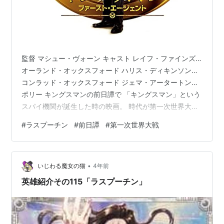
監督 マシュー・ヴォーン キャスト レイフ・ファインズ…
オーランド・オックスフォード ハリス・ディキンソン…
コンラッド・オックスフォード ジェマ・アータートン…
ポリー キングスマンの前日譚で 「キングスマン」という
スパイ機関が誕生した時の映画。 時代が第一次世界大戦
の時だったのね。 うわぁ～、コメディの要素がほぼなく
#
ラスプーチン
#
前日譚
#
第一次世界大戦
なってしまったぁ！ だからマシュー・ヴォーンの悪ノリ
映画が苦手な人にしたら それなりに見やすかったと思う
よ。 私はあのセンスが好きだから、今一つ物足りなかっ
•
た。 誰が記憶に残ったかというと 主役でもその息子でも
いじわる魔女の猫
4年前
なく、ポリーでしょ。 一番冷静に勇敢に活躍してたわ。
英雄紹介その115「ラスプーチン」
おいしいとこ持って…