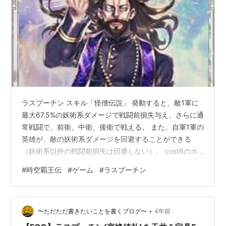
ラスプーチン スキル「怪僧伝説」 発動すると、敵1軍に
最大67.5%の妖術系ダメージで戦闘前損失与え、さらに通
常戦闘で、前衛、中衛、後衛で戦える。 また、自軍1軍の
英雄が、敵の妖術系ダメージを回避することができる
（妖術系以外の戦闘前損失は回避しない）。 cost6のホ
ワイトカードです。 他にcost6のホワイトカードは細川
#
時空覇王伝
#
ゲーム
#
ラスプーチン
ガラシャとお登勢がいます。 低コストで使いやすいです
が、その代わり兵数は3100とかなり控えめです。
•
〜ただただ書きたいことを書くブログ〜
4年前