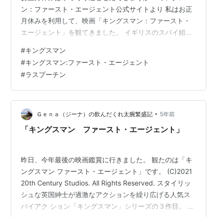
ン：ファースト・エージェント公式サイトより 私はお正
月休みを利用して、映画「キングスマン：ファースト・
エージェント」を観てきました。 イギリスのスパイ組織
「キングスマン」シリーズの3作品目です。 2014年公開
#
キングスマン
の「キングスマン」と2017年公開の「キングスマン：ゴ
#
キングスマン:ファースト・エージェント
ールデン・サークル」の舞台は現代でしたが、この3作目
#
ラスプーチン
の「キングスマン：ファースト・エージェント」は第1次
世界大戦勃発の1914年を舞台にしています。 この映画は
≪PG12≫年齢に関係なくどなたでもご覧いただけます。
12歳未…
•
Ｇｅｎａ（ジーナ）の飲んだくれ太腕繁盛記
5年前
「キングスマン ファースト・エージェント」
昨日、今年最後の映画鑑賞に行きました。 観たのは「キ
ングスマン ファースト・エージェント」です。 (C)2021
20th Century Studios. All Rights Reserved. スタイリッ
シュな英国紳士が過激なアクションを繰り広げる人気ス
パイアク ション「キングスマン」シリーズの３作目。 第