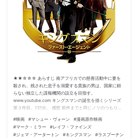
★★☆☆☆ あらすじ 南アフリカでの慈善活動中に妻を
殺され、残された息子を溺愛する貴族の男は、国家に頼
らない独立した諜報機関の設立を目指す。
www.youtube.com キングスマンの誕生を描くシリーズ
第３作目。131分。 感想 前作までと同じノリのつもりで
見始めたら、いつまで経ってもそうはならずに真面目な
#
映画
#
マシュー・ヴォーン
#
漫画原作映画
ままで、肩透かしを食らってしまった。前作までの馬鹿
#
マーク・ミラー
#
レイフ・ファインズ
馬鹿しさは消え、シリアスな雰囲気で展開する映画とな
#
ジェマ・アータートン
#
キングスマン
#
ラスプーチン
っている。 今作はキングスマン誕生の経緯が描かれる前