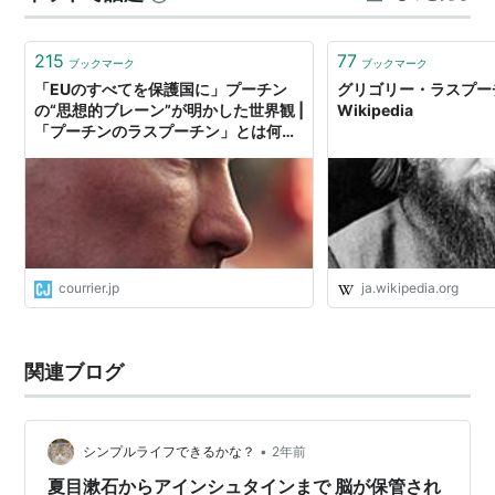
プーチン Wikipedia（日本語版）によると、 奇怪な逸話
に彩られた生涯…
215
77
ブックマーク
ブックマーク
「EUのすべてを保護国に」プーチン
グリゴリー・ラスプーチ
の“思想的ブレーン”が明かした世界観 |
Wikipedia
「プーチンのラスプーチン」とは何者
か
courrier.jp
ja.wikipedia.org
関連ブログ
•
シンプルライフできるかな？
2年前
夏目漱石からアインシュタインまで 脳が保管され