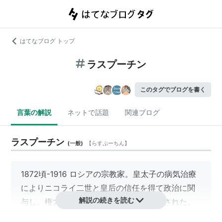
はてなブログ トップ
ラスプーチン
このタグでブログを書く
言葉の解説
ネットで話題
関連ブログ
ラスプーチン
(
一般
)
【
らすぷーちん
】
1872頃-1916 ロシアの宗教家。皇太子の病気治療
によりニコライ二世と皇后の信任を得て政治に関
解説の続きを読む
与し、権力を振るう。反対派貴族に暗殺された。
怪僧の異名をもつ。