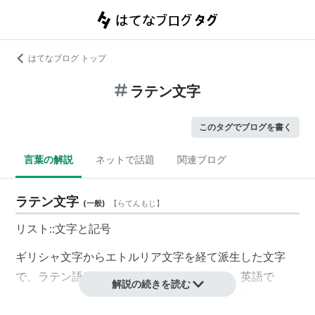
はてなブログ トップ
ラテン文字
このタグでブログを書く
言葉の解説
ネットで話題
関連ブログ
ラテン文字
(
一般
)
【
らてんもじ
】
リスト::文字と記号
ギリシャ文字
から
エトルリア文字
を経て派生した文字
で、
ラテン語
表記用の文字。
ローマ字
とも。英語で
解説の続きを読む
は“
Latin alphabet
”又は“
Roman alphabet
”、“
Latin