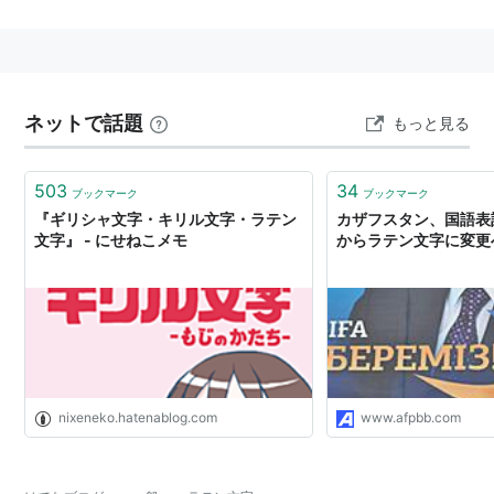
script
”と呼ばれる。
なお、単にこの文字のことを
アルファベット
と呼ばれる
ことがあり、この場合は
英語
で使用される26文字を指
す。
ネットで話題
本来のラテン文字から C から G が作り出されたり、 I
もっと見る
から J に分岐したり、V から U や W が派生したりし
て、現在の26文字となった。
503
34
ブックマーク
ブックマーク
『ギリシャ文字・キリル文字・ラテン
カザフスタン、国語表
のちに
英語
や
フランス語
、
ドイツ語
などヨーロッパ諸言
文字』 - にせねこメモ
からラテン文字に変更
語からアジア・アフリカの少数民族言語まで広がってい
った。
ダイアクリティカルマーク
や
エスツェット
などの
拡張文字の追加によって、言語表記を補う。
日本語
の各種ローマ字や
中国語
の
ピンイン
など、補助文
字として使用される例もある。
この文字から
ドイツ文字
(
フラクトゥール
或いは
亀甲文
nixeneko.hatenablog.com
www.afpbb.com
字
とも)や
ゲール文字
が派生した。
2008年現在、
ユニコード
ではラテン拡張-Dまでが使用