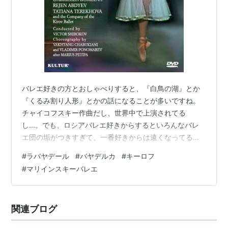
バレエ好きの方とおしゃべりすると、『白鳥の湖』とか
『くるみ割り人形』とかの話になることが多いですね。
チャイコフスキー作曲だし、世界中で上演されてる
し...。でも、ロシアバレエ好きからするといろんなバレ
エ団の垢がつきすぎて、一番好きからは遠くなってる演
目。一番好きなのは『ラ・バヤデール』って言われる
#
ラバヤデール
#
バヤデルカ
#
キーロフ
と、アタシもアタシも！って、本当にウレシクなりま
#
マリインスキーバレエ
す。VGTRKの公式動画があるので、是非、ご覧いただき
たいかと。
関連ブログ