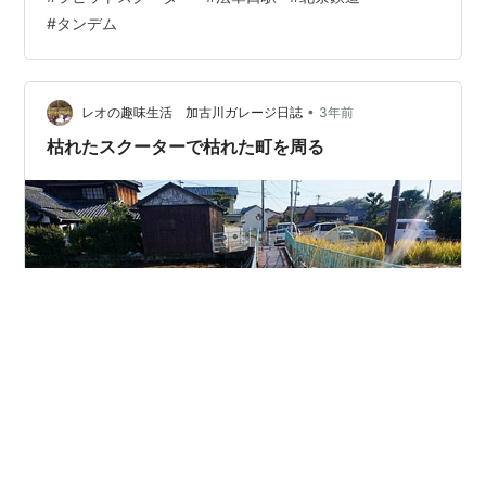
のに・・・ 逃げますwww 最後は大堰の夕日を眺めて帰
#
タンデム
宅。 女子高生は難しいですなあ(^^♪
•
レオの趣味生活 加古川ガレージ日誌
3年前
枯れたスクーターで枯れた町を周る