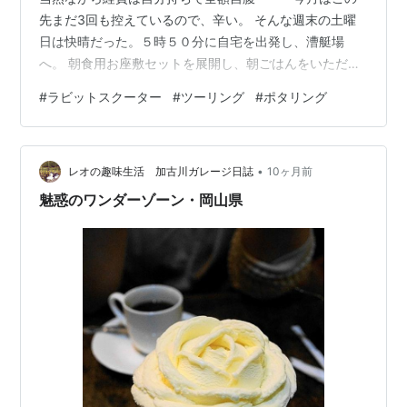
先まだ3回も控えているので、辛い。 そんな週末の土曜
日は快晴だった。５時５０分に自宅を出発し、漕艇場
へ。 朝食用お座敷セットを展開し、朝ごはんをいただ
く。 湿気がなく非常に快適。 帰宅後、仕事で多忙を極め
#
ラビットスクーター
#
ツーリング
#
ポタリング
る奥さんに日本海を見せたくて、ハイエースにラビット
スクーターを積んで昼前に出発。 鳥取道を経由し、温泉
街で有名な鳥取県気高町の浜村を目指す。３月に山陰を
•
チャリ旅したルートを帰宅後に確認中に知った、ミシュ
レオの趣味生活 加古川ガレージ日誌
10ヶ月前
ランに載った浜坂のラーメン屋さん「ホットエアー」に
魅惑のワンダーゾーン・岡山県
行きたい。 閉店時間は１４時、なんとか１０分…