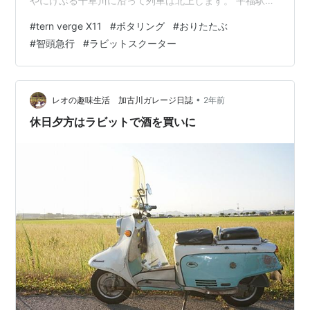
やにけぶる千草川に沿って列車は北上します。 平福駅で
下車し、自転車を展開しました。今日はここから上郡ま
#
tern verge X11
#
ポタリング
#
おりたたぶ
で、千種川下流に向けて南下します。 平福の街を散策。
#
智頭急行
#
ラビットスクーター
朝そばを食べようとしたら、開店は１１時とのこと。 モ
ーニングを佐用で食べることにして、平福の街を散歩し
ます。 平福から佐用に向かう途中に見つけたサニーバ
ン。今見るとめっちゃかっこいいです。小学生のころ、
•
レオの趣味生活 加古川ガレージ日誌
2年前
これのセダンに…
休日夕方はラビットで酒を買いに