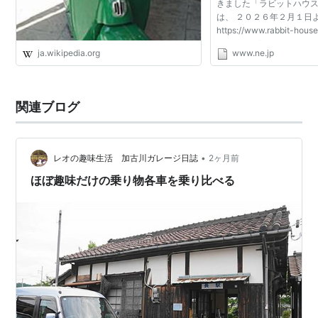
きました「ラビットハウ
は、 ２０２６年２月１日
https://www.rabbit-hous
japan.com/index.h
ja.wikipedia.org
www.ne.jp
ビット オーナーズリスト
女録も復活しましたので
さ...
関連ブログ
•
レオの趣味生活 加古川ガレージ日誌
2ヶ月前
ほぼ趣味だけの乗り物各車を乗り比べる