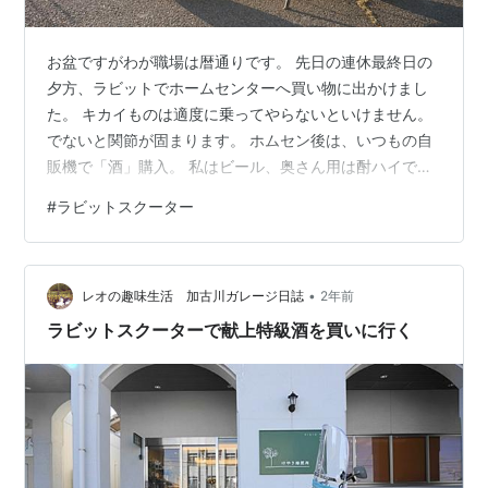
お盆ですがわが職場は暦通りです。 先日の連休最終日の
夕方、ラビットでホームセンターへ買い物に出かけまし
た。 キカイものは適度に乗ってやらないといけません。
でないと関節が固まります。 ホムセン後は、いつもの自
販機で「酒」購入。 私はビール、奥さん用は酎ハイで
す。当然家で飲みます(;^_^A 今日も５６年落ちの鉄スクー
#
ラビットスクーター
ターをアシにこき使いました。
•
レオの趣味生活 加古川ガレージ日誌
2年前
ラビットスクーターで献上特級酒を買いに行く