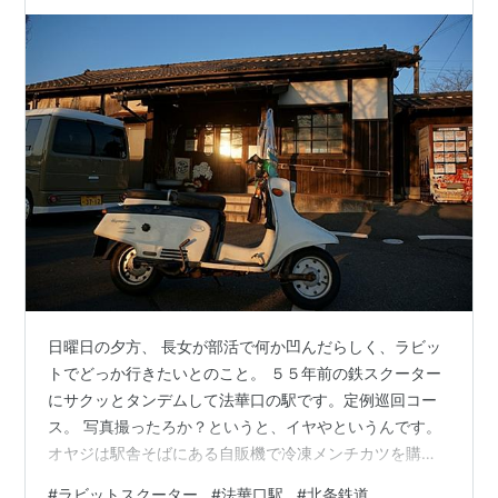
日曜日の夕方、 長女が部活で何か凹んだらしく、ラビッ
トでどっか行きたいとのこと。 ５５年前の鉄スクーター
にサクッとタンデムして法華口の駅です。定例巡回コー
ス。 写真撮ったろか？というと、イヤやというんです。
オヤジは駅舎そばにある自販機で冷凍メンチカツを購
入。 折角夕日を背景にラビットと撮ってやろうと思った
#
ラビットスクーター
#
法華口駅
#
北条鉄道