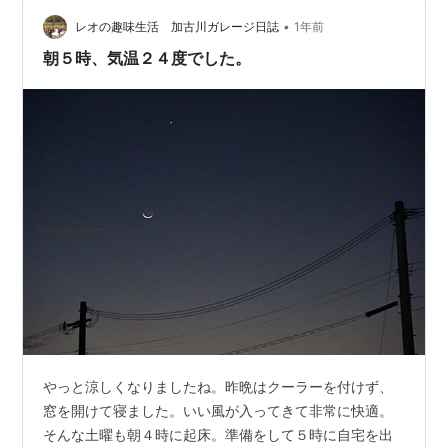
ます。 今日のランチは、水島の喫茶西洋乞食です。 ８月
の岡山新倉敷サイクリング時にモーニングをいただきま
•
レオの趣味生活 加古川ガレージ日誌
1年前
した。 www.rabbits3…
朝５時、気温２４度でした。
やっと涼しくなりましたね。昨晩はクーラーを付けず、
窓を開けて寝ました。いい風が入ってきて非常に快適。
そんな土曜も朝４時に起床。準備をして５時に自宅を出