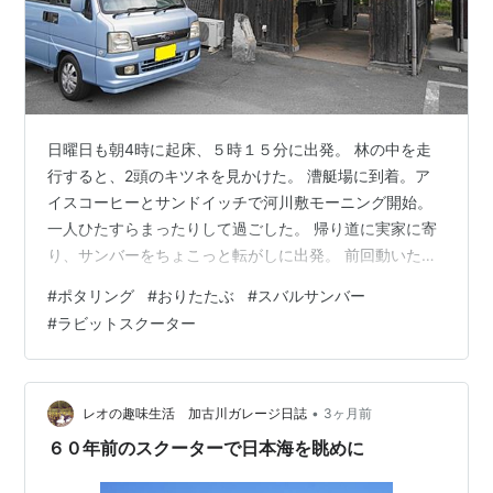
日曜日も朝4時に起床、５時１５分に出発。 林の中を走
行すると、2頭のキツネを見かけた。 漕艇場に到着。ア
イスコーヒーとサンドイッチで河川敷モーニング開始。
一人ひたすらまったりして過ごした。 帰り道に実家に寄
り、サンバーをちょこっと転がしに出発。 前回動いたの
は3月。手元に置いてないとなかなか乗れない。 ほぼ3か
#
ポタリング
#
おりたたぶ
#
スバルサンバー
月ぶりの走行。18年落ちの軽自動車なのに、4独サスと4
#
ラビットスクーター
気筒エンジンで実に滑らかに走る。 早朝の田舎道をのん
びり散歩し、北条鉄道駅巡りをした。 ここは長駅。 一つ
手前の播磨下里駅にも立ち寄った。 駅舎は綺麗に改修さ
れており、かつてのうらぶれた雰囲気はない。 駅舎内に
•
レオの趣味生活 加古川ガレージ日誌
3ヶ月前
はICカードのタッチ端…
６０年前のスクーターで日本海を眺めに