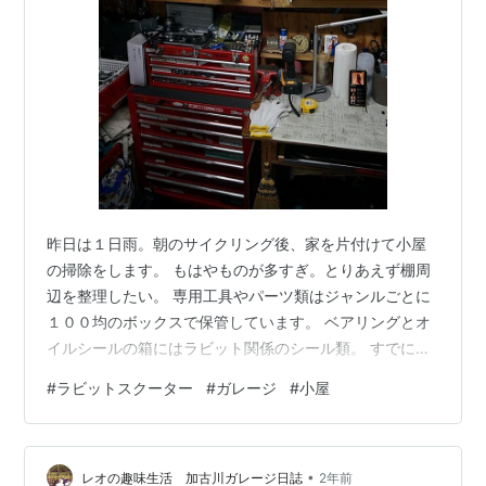
昨日は１日雨。朝のサイクリング後、家を片付けて小屋
の掃除をします。 もはやものが多すぎ。とりあえず棚周
辺を整理したい。 専用工具やパーツ類はジャンルごとに
１００均のボックスで保管しています。 ベアリングとオ
イルシールの箱にはラビット関係のシール類。 すでに手
元を去ったラビットS６０１のパーツも記念品的に保管。
#
ラビットスクーター
#
ガレージ
#
小屋
３０１のフロントサスのOリングなんて大量にありすぎ。
雨が止んだのでPCXを外に出して、最近すっかりご無沙
汰のラビットをいじります。 風防が風圧で自分側にずれ
•
てくるので、ステーを調節。 これも１年以上前からの懸
レオの趣味生活 加古川ガレージ日誌
2年前