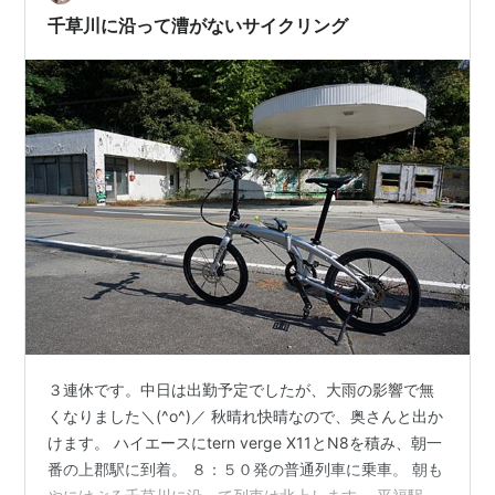
案事項でした。 この挟み込んで固定する部分の鉄棒がず
千草川に沿って漕がないサイクリング
れてくる。 風防のステーを…
３連休です。中日は出勤予定でしたが、大雨の影響で無
くなりました＼(^o^)／ 秋晴れ快晴なので、奥さんと出か
けます。 ハイエースにtern verge X11とN8を積み、朝一
番の上郡駅に到着。 ８：５０発の普通列車に乗車。 朝も