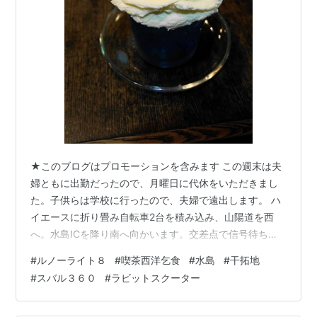
★このブログはプロモーションを含みます この週末は夫
婦ともに出勤だったので、月曜日に代休をいただきまし
た。子供らは学校に行ったので、夫婦で遠出します。 ハ
イエースに折り畳み自転車2台を積み込み、山陽道を西
へ。水島ICを降り南へ向かいます。交差点で信号待ちし
ていると、助手席の奥さんが「ラビットあるやん」。 そ
#
ルノーライト８
#
喫茶西洋乞食
#
水島
#
干拓地
うです、この店はラビットがあったんです。ネットで見
#
スバル３６０
#
ラビットスクーター
ました。けど忘れてました(笑)奥に３０１型が見えます
ね。 そして水島の町に入りました。 枯れた街中を散策し