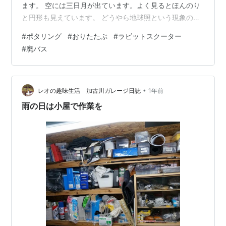
ます。 空には三日月が出ています。よく見るとほんのり
と円形も見えています。 どうやら地球照という現象のよ
う。 moonstation.jp 宇宙のロマンやなあ、とオッサン一
#
ポタリング
#
おりたたぶ
#
ラビットスクーター
人早朝の路上で空を見上げました。 今朝も朝一番列車と
#
廃バス
すれ違いました。 いつもの加古川大堰で夜明け。 漕艇場
に到着。涼しくて快適です。 モンベル座布団を出してひ
な壇に座り、ゆっくりアイスコーヒーをいただきます。
今週もなかなかハードでした。結構テンパったし、十分
•
レオの趣味生活 加古川ガレージ日誌
1年前
働きましたよ。 …
雨の日は小屋で作業を