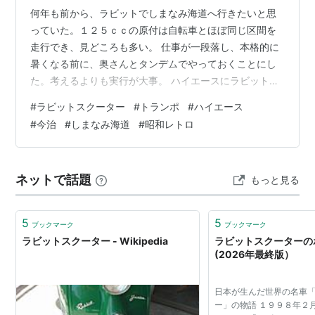
何年も前から、ラビットでしまなみ海道へ行きたいと思
っていた。１２５ｃｃの原付は自転車とほぼ同じ区間を
走行でき、見どころも多い。 仕事が一段落し、本格的に
暑くなる前に、奥さんとタンデムでやっておくことにし
た。考えるよりも実行が大事。 ハイエースにラビットを
載せ、土曜日朝6時半に自宅を出発し、９時に向島へ到
#
ラビットスクーター
#
トランポ
#
ハイエース
着。向島運動公園の駐車場をお借りする。 ここはしまな
#
今治
#
しまなみ海道
#
昭和レトロ
みサイクリング利用者も使うことができる駐車場。 まず
は今日の目的地、島のサイダー屋さんの後藤鉱泉さん
へ。 自転車で何度も前を通っているのに、寄るのは初め
ネットで話題
もっと見る
て。 店主が丁寧に商品を説明してくれる。私は定番商品
のマルゴサイダー、奥さんは怪獣レモンレモ…
5
5
ブックマーク
ブックマーク
ラビットスクーター - Wikipedia
ラビットスクーターの
(2026年最終版）
日本が生んだ世界の名車
ー」の物語 １９９８年２