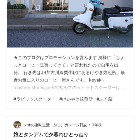
★このブログはプロモーションを含みます 奥様に「ちょ
っとコーヒー豆買ってきて」と言われたので自宅を出
発。 行き先はJR加古川線粟生駅にあるけやき焙煎所。最
近お気に入りのコーヒー屋さんです。 keyaki-
roastery.stores.jp 今年初めてのラビットスクーターは３
か月ぶりの始動でも絶好調、気味悪いぐらいに良く走
#
ラビットスクーター
#
けいやき焙煎所
#
ふく蔵
る！１９６８年製造だから、今年で５６年。もうすぐ６
０年でヤバい古さ！！こんな古い乗りもんに乗ってるヤ
ツ見たことないわ。 最近はチャリばかりで、ラビット趣
•
味は縮小気味（６０１もスカーレットも３０１A型、その
レオの趣味生活 加古川ガレージ日誌
3年前
モロモロも売却してしまった）ですが、この３０１だけ
娘とタンデムで夕暮れひとっ走り
は持っておきたい。 午…