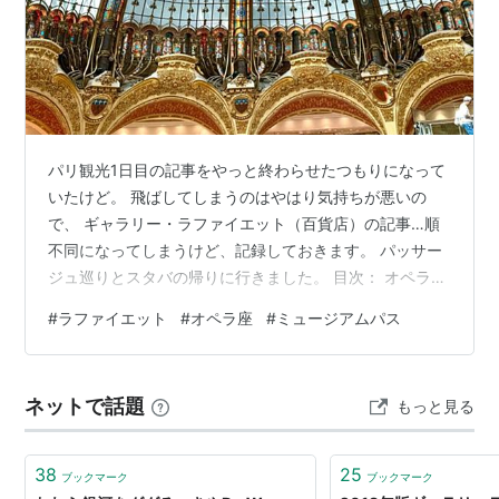
パリ観光1日目の記事をやっと終わらせたつもりになって
いたけど。 飛ばしてしまうのはやはり気持ちが悪いの
で、 ギャラリー・ラファイエット（百貨店）の記事…順
不同になってしまうけど、記録しておきます。 パッサー
ジュ巡りとスタバの帰りに行きました。 目次： オペラ座
修復中、滞在期間中見学もお休み orz インスタで観て、
#
ラファイエット
#
オペラ座
#
ミュージアムパス
絶対行きたかった百貨店、ラファイエット ラファイエッ
トの屋上から、パリ市内を一望 ラファイエットのメンズ
館でミュージアムパスを購入 オペラ座修復中、滞在期間
ネットで話題
もっと見る
中見学もお休み orz この度のパリ旅行、行きたい所を挙
げて行くと、 エッフェル塔や、凱旋門、ルーヴル、ヴェ
ルサイユ…そしてどう…
38
25
ブックマーク
ブックマーク