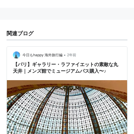
家。（1757年〜1834年）
1777年、アメリカに渡り義勇兵として
アメリカ独立戦争
に参加した。これによって「新世界の英雄」と呼ばれる
ようになる。
関連ブログ
帰国後、（フランス革命のきっかけとなる）1789年の
三部会に貴族身分議員として選出された。バスティーユ
牢獄の襲撃後に自由主義貴族としてパリ国民軍司令官に
•
今日もhappy 海外旅行編
2年前
任命され「両世界の英雄」と呼ばれるようになった。
【パリ】ギャラリー・ラファイエットの素敵な丸
しかし、元来立憲君主制を志向する故に次第に革命の急
天井｜メンズ館でミュージアムパス購入〜♪
進化についていけなくなり、1792年に国外に脱出。
1800年に帰国したが、第一帝政にも復古王政にも反対
する立場をとった（そういう意味では自由主義政治家と
して首尾一貫している）。
1830年の七月革命の際にパリ国民軍司令官に就任、オ
ルレアン派と提携して七月王政を成立させ、40年がか
りで立憲君主制を実現させた。