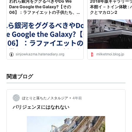
われら銀河をググるべきやDo We
2018年版ギャラリー
Dare Google the Galaxy?【その
本館イ－トイン体験 :
06】：ラファイエットの子供たち、も
クとマカロン2
しくは新たなるTweegle千年紀を礼賛
してみるのこと - 散歩男爵 Baron de
Flaneur (Art Plod版)
sinjowkazma.hatenadiary.org
milketmoi.blog.jp
関連ブログ
•
ぽとりと落ちたノスタルジア
4年前
パリジェンヌにはなれない