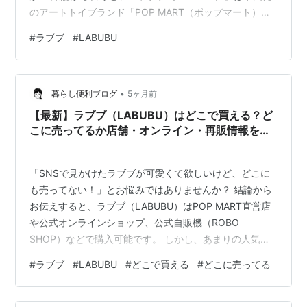
のアートトイブランド「POP MART（ポップマート）」
から発売されている、今世界中で最も熱いキャラクター
#
ラブブ
#
LABUBU
の1つです。BLACKPINKのLISA（リサ）さんが愛用した
ことをきっかけに人気が爆発し、新作が発売されるたび
に即完売するほどの社会現象になっています。 この記事
•
では、ラブブの歴代シリーズや人気の種類一覧、初めて
暮らし便利ブログ
5ヶ月前
買う人におすすめのモデル、そして絶対に知っておきた
【最新】ラブブ（LABUBU）はどこで買える？ど
い「偽物の見分け方」ま…
こに売ってるか店舗・オンライン・再販情報を徹
底解説！
「SNSで見かけたラブブが可愛くて欲しいけど、どこに
も売ってない！」とお悩みではありませんか？ 結論から
お伝えすると、ラブブ（LABUBU）はPOP MART直営店
や公式オンラインショップ、公式自販機（ROBO
SHOP）などで購入可能です。 しかし、あまりの人気に
入手困難な状態が続いており、店舗では事前抽選が必要
#
ラブブ
#
LABUBU
#
どこで買える
#
どこに売ってる
なケースも珍しくありません。 この記事では、ラブブが
どこで買えるのか、最新の取扱店舗や通販サイト、再販
で手に入れるコツまで詳しく解説します！ ラブブ