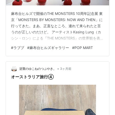
麻布台ヒルズで開催のTHE MONSTERS 10周年記念展 東
京「MONSTERS BY MONSTERS: NOW AND THEN」に
行ってきた。まあ、正直なところ、連れて来られたと言
うのが正しいのだけど。 アーティストKasing Lung（カ
シン・ロン）による『THE MONSTERS』の世界観を表し
た展覧会なのだけど、実質その中で一番有名なラブブの
#
ラブブ
#
麻布台ヒルズギャラリー
#
POP MART
展示がメイン。原画、オリジナルの絵本、彫像、これま
で製品化されたグッズ、展示会のために新たに作成され
た作品や映像、最後に限定グッズの販売コーナーがあっ
•
た。 開催最初の週末に来たけど、日時指定制だったの
逆襲のゆこねのつぶやき。
3ヶ月前
と、やはりターゲット層がそこまで広くな…
オーストラリア旅行④