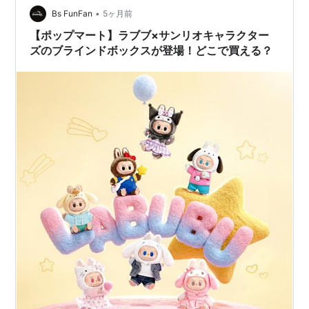
•
（LABUBU）はどこで買える？どこに売ってる？【結論
Bs FunFan
5ヶ月前
と一覧】 大人気のラブブを探して、色々なお店を回った
【ポップマート】ラブブ×サンリオキャラクター
けれど見つからなかったという経…
ズのブラインドボックスが登場！どこで買える？