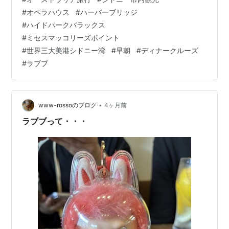
から各部屋にAM4：00、 ホテルにモーニングコールをお
#
オペラハウス
#
ハーバーブリッジ
願いしていますと伝えられていたので、 AM3：50にスマ
#
ハイドパークバラックス
ホのアラーム設定し、起床しました(笑) 自動音声ではな
#
ミセスマッコリーズポイント
く、人（英語）だったので緊張しました(;^_^A AM6：45
#
世界三大美港シドニー湾
#
早朝
#
ディナークルーズ
出発予定でシドニー…
#
ラブブ
•
www-rossoのブログ
4ヶ月前
ラブブって・・・