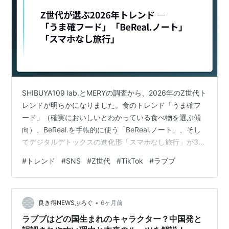
SHIBUYA109 lab.とMERYの調査から、2026年のZ世代ト
レンドが明らかになりました。食のトレンド「うま確フ
ード」（確実においしいとわかっている食べ物を選ぶ傾
向）、BeReal.を手帳的に使う「BeReal.ノート」、そし
てデジタルデトックスの進化形「スマホなし旅行」が3大
キーワード。2025年にSNS利用率の伸びが初めて止まっ
#
トレンド
#
SNS
#
Z世代
#
TikTok
#
ラブブ
た転換点を経て、Z世代は「ふざける自由」や「本音の発
信」に価値を見出す方向に変化しています。 この記事で
わかること 「うま確フード」― 冒険より確実なおいしさ
•
を選ぶZ世代 「BeReal.ノート」― SNSが日記帳に変貌
良き得NEWSぶろぐ
6ヶ月前
「スマホなし旅行」でデジタルデトッ…
ラブブはどの国生まれのキャラクター？中国発と