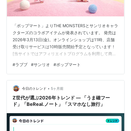
「ポップマート」よりTHE MONSTERSとサンリオキャラ
クターズのコラボアイテムが発表されています。 発売は
2026年3月13日(金)。オンラインショップは11時、店舗
受け取りサービスは10時販売開始予定となっています！
[当サイトではアフィリエイトプログラムを利用して商品
を紹介しています] THE MONSTERS × Sanrio
#
ラブブ
#
サンリオ
#
ポップマート
Characters ぬいぐるみペンダント ラインナップ THE
MONSTERS × HELLO KITTY ぬいぐるみ ポップマートは
Amazon・楽天・Yahooにも公式ショップを出店中！
•
Amazon 楽天市場 Yahoo！ショッピング bsfunf…
今日のトレンド
5ヶ月前
Z世代が選ぶ2026年トレンド ― 「うま確フー
ド」「BeReal.ノート」「スマホなし旅行」