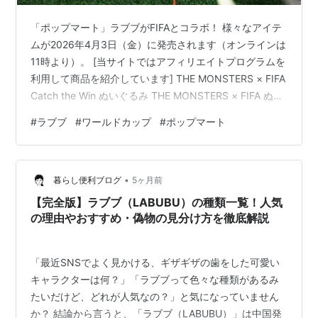
「ポップマート」ラブブがFIFAとコラボ！ 様々なアイテ
ムが2026年4月3日（金）に発売されます（オンラインは
11時より）。 [当サイトではアフィリエイトプログラムを
利用して商品を紹介しています] THE MONSTERS × FIFA
Catch the Win ぬいぐるみ THE MONSTERS × FIFA ぬい
ぐるみペンダント THE MONSTERS × FIFA サッカーミニ
#
ラブブ
#
ワールドカップ
#
ポップマート
バッグ THE MONSTERS × FIFA ルミナスペンダント THE
MONSTERS × FIFA ストラップ THE MONSTERS × FIFA
マグネット付きボトルオープナー ポップマートは…
•
暮らし便利ブログ
5ヶ月前
【完全版】ラブブ（LABUBU）の種類一覧！人気
の理由やおすすめ・偽物の見分け方を徹底解説
「最近SNSでよく見かける、ギザギザの歯をした可愛い
キャラクターは何？」「ラブブって色々な種類があるみ
たいだけど、どれが人気なの？」と気になっていません
か？ 結論から言うと、「ラブブ（LABUBU）」は中国発