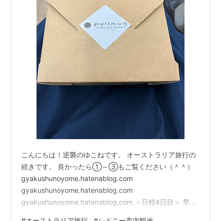
こんにちは！逆襲のゆこねです。 オーストラリア旅行の
続きです。 良かったら①～③もご覧ください（＾＾）
gyakushunoyome.hatenablog.com
gyakushunoyome.hatenablog.com
gyakushunoyome.hatenablog.com ＜日程4日目＞ 早
朝、ホテル（ケアンズ）から空港へ。 前日、添乗員さん
#
オーストラリア旅行
#
シドニー市内観光