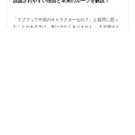
誤認されやすい理由と本来のルーツを解説！
「ラブブって中国のキャラクターなの？」と疑問に思っ
たことがある方は、実は少なくありません。 まず押さえ
ておきたいのは、ラブブは「この国のキャラクター」と
シンプルに分類できる存在ではない、という点です。 ラ
ブブは、香港にゆかりのあるアーティストによって生み
出されたキャラクターです。そして、ビジュアルや物語
#
ラブブ
の雰囲気にはヨーロッパの童話やファンタジー作品を連
想させるテイストが取り入れられています。 さらに、グ
ッズ展開や販売戦略といったビジネス面では、中国企業
•
が大きな役割を担っています。 このように、 ・クリエイ
本好き＊田舎暮らし＊育児奮闘中ニ児のママ
6ヶ月前
ターのルーツ ・作品としての世界観 ・商品展開を支える
田舎暮らし日常（ボンボンドロップシール編）
企業背景 といった複数の要素が重なり…