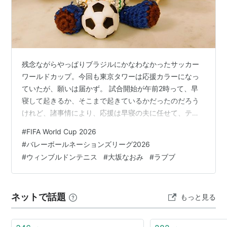
残念ながらやっぱりブラジルにかなわなかったサッカー
ワールドカップ。今回も東京タワーは応援カラーになっ
ていたが、願いは届かず。 試合開始が午前2時って、早
寝して起きるか、そこまで起きているかだったのだろう
けれど、諸事情により、応援は早寝の夫に任せて、テレ
ビの視聴予約だけして寝てしまった。クマは応援仕様に
#
FIFA World Cup 2026
したけれども。 早寝出来なかったのは、バレーボールの
#
バレーボールネーションズリーグ2026
中継を見たかったから。ネーションズリーグ2026の男
#
ウィンブルドンテニス
#
大坂なおみ
#
ラブブ
子。そもそも、ネーションズリーグの開催自体知らなか
ったのだが、少し前に劣勢だったアメリカ戦をたまたま
途中から見たら、一気に形勢逆転して勝ったので、これ
ネットで話題
もっと見る
は応援しがいがあると思い、強豪フランス戦も続…