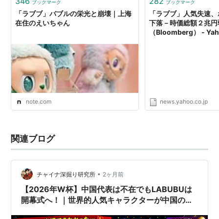
346
282
ブックマーク
ブックマーク
「ラブブ」バブルの栄光と崩壊｜上海
「ラブブ」人気失速、
在住のえいちゃん
下落－時価総額２兆円
（Bloomberg） - Y
note.com
news.yahoo.co.jp
関連ブログ
•
チャイナ深掘り研究所
2ヶ月前
【2026年W杯】中国代表は不在でもLABUBUは
開幕式へ！｜世界的人気キャラクターが中国の誇
りになった理由