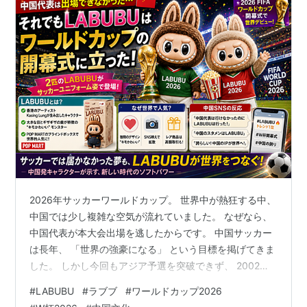
2026年サッカーワールドカップ。 世界中が熱狂する中、
中国では少し複雑な空気が流れていました。 なぜなら、
中国代表が本大会出場を逃したからです。 中国サッカー
は長年、 「世界の強豪になる」 という目標を掲げてきま
した。 しかし今回もアジア予選を突破できず、 2002年
日韓ワールドカップ以来となる本大会出場は実現しませ
#
LABUBU
#
ラブブ
#
ワールドカップ2026
んでした。 ところが、 大会開幕直後、中国SNSで意外な