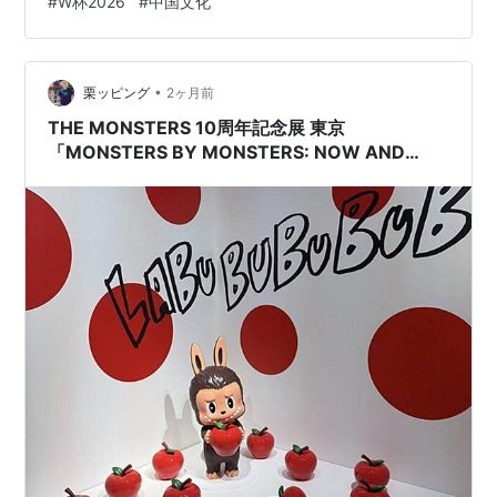
#
W杯2026
#
中国文化
言葉が大流行します。 「中国代表は行けなかった。でも
LABUBUは行った」 実は2026年6月11日、 メキシコシテ
ィで開催されたワールドカップ開幕式に、 中国発の人気
キャラクターLABUBU（ラブブ）が2体登場。 サッカ…
•
栗ッピング
2ヶ月前
THE MONSTERS 10周年記念展 東京
「MONSTERS BY MONSTERS: NOW AND
THEN」＜麻布台ヒルズギャラリー＞