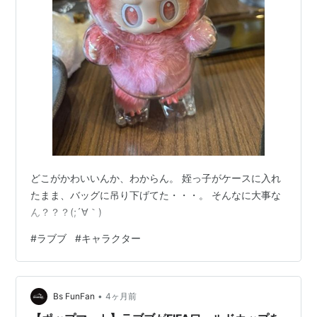
どこがかわいいんか、わからん。 姪っ子がケースに入れ
たまま、バッグに吊り下げてた・・・。 そんなに大事な
ん？？？(;´∀｀)
#
ラブブ
#
キャラクター
•
Bs FunFan
4ヶ月前