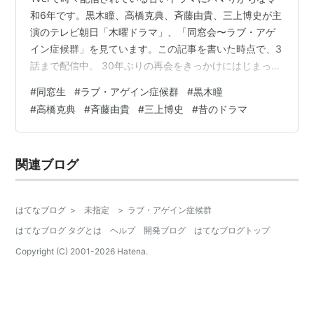
和6年です。黒木瞳、高橋克典、斉藤由貴、三上博史が主
演のテレビ朝日「木曜ドラマ」、「同窓会〜ラブ・アゲ
イン症候群」を見ています。この記事を書いた時点で、3
話まで配信中。 30年ぶりの再会をきっかけにはじまっ
た、オトナの恋…。“同窓会恋愛”におちた、45歳の男女
#
同窓生
#
ラブ・アゲイン症候群
#
黒木瞳
の純愛とリアルな本音を鋭く描く、ラブ・サスペンス！
#
高橋克典
#
斉藤由貴
#
三上博史
#
昔のドラマ
ヒットメーカー・井上由美子の完全オリジナル脚本に、
黒木瞳・高橋克典・斉藤由貴・三上博史の豪華キャスト
が集結…！ ▼配信スケジュール第1話…5/6（月）23:59
関連ブログ
まで第2～3話…4/23（火）25:20～5/6（月）23:59第4
～6話……
はてなブログ
>
未指定
>
ラブ・アゲイン症候群
はてなブログ タグとは
ヘルプ
開発ブログ
はてなブログトップ
Copyright (C) 2001-
2026
Hatena.