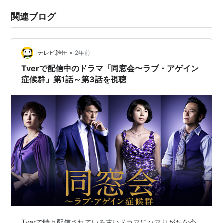
関連ブログ
•
テレビ雑缶
2年前
Tverで配信中のドラマ「同窓会〜ラブ・アゲイン
症候群」第1話～第3話を視聴
Tverで時々配信されている古いドラマにハマりがちな令