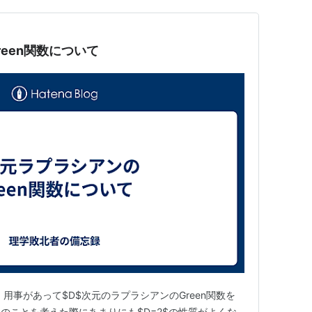
een関数について
用事があって$D$次元のラプラシアンのGreen関数を
のことを考えた際にあまりにも$D=2$の性質がよくな