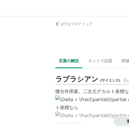
はてなブログ トップ
言葉の解説
ネットで話題
関
ラプラシアン
(
サイエンス
)
【
ら
微分作用素。二次元デカルト座標な
ト座標なら