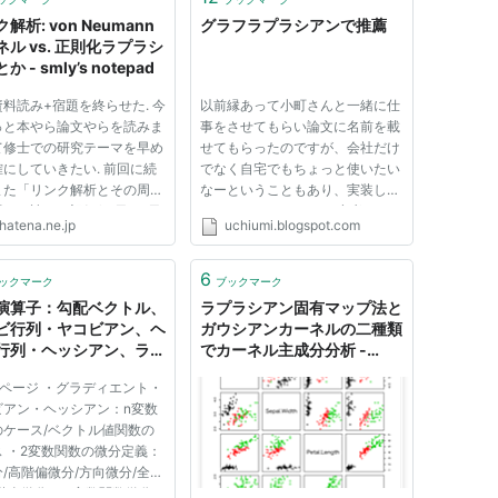
解析: von Neumann
グラフラプラシアンで推薦
ネル vs. 正則化ラプラシ
 - smly’s notepad
料読み+宿題を終らせた. 今
以前縁あって小町さんと一緒に仕
っと本やら論文やらを読みま
事をさせてもらい論文に名前を載
て修士での研究テーマを早め
せてもらったのですが、会社だけ
にしていきたい. 前回に続
でなく自宅でもちょっと使いたい
また「リンク解析とその周辺
なーということもあり、実装して
」を読んだ記録(三日, 四日
みることにしました。 参考にし
hatena.ne.jp
uchiumi.blogspot.com
すが, 内容についてはスライ
たのは以下の論文です。 ラプラ
めばわかるので, その補足
シアンラベル伝播による検索クリ
とのみを記述します. しか
ックスルーログからの意味カテゴ
6
ックマーク
ブックマーク
に乗って定理の証明...
リ獲得 元論文と違うのは、イン...
演算子：勾配ベクトル、
ラプラシアン固有マップ法と
ビ行列・ヤコビアン、ヘ
ガウシアンカーネルの二種類
行列・ヘッシアン、ラプ
でカーネル主成分分析 -
アン
Mad Dryfarm Wolves
連ページ ・グラディエント・
ビアン・ヘッシアン：n変数
のケース/ベクトル値関数の
 ・2変数関数の微分定義：
/高階偏微分/方向微分/全微
階全微分 ・2変数関数微分の