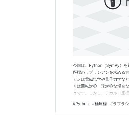
今回は、Python（SymPy）
座標のラプラシアンを求める
アンは電磁気学や量子力学な
くは回転対称・球対称な場合
とです。しかし、デカルト座
とたび極座標へ座標変換する
#
Python
#
極座標
#
ラプラシ
導出するのにもちょっと手間
セルしたり組み合わさったり、