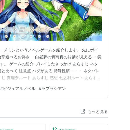
ミトユメミシというノベルゲームを紹介します。 先にポイ
全部遊べるお得さ ・白昼夢の青写真の片鱗が見える ・笑
す。 ゲームの紹介 プレイしたきっかけ あらすじ ネタ
と比べて 注意点 バグがある 特殊性癖・・・ ネタバレ
じ 真理奈ルート あらすじ 感想 七之羽ルート あらすじ
 由衣ルート あらすじ 感想 αルート あらすじ 感想 タイ
#
ビジュアルノベル
#
ラプラシアン
介 キミトユメミシは2016年にラプラシアンより発売さ
もっと見る
12
ックマーク
ブックマーク