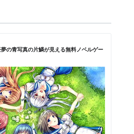
標など)をとった場合は表式が異なる。なお球座標で
分に分離できるが，ここで出てきた角度成分を一般
なら５点差分 Δf(x,y) = f(x-
,y+1) -4 f(x,y) が用いられる。三次元なら７点差分(式は省
昼夢の青写真の片鱗が見える無料ノベルゲー
ネルギーに対応した項として出てくる。拡散方程式
だし(divergence) ▽・(▽f)として出てくる。
:物理関連