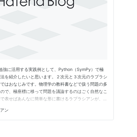
を勉強に活用する実践例として、Python（SymPy）で極
方法を紹介したいと思います。２次元と３次元のラプラシ
どではおなじみです。物理学の教科書などで扱う問題の多
なので、極座標に移って問題を議論するのはごく自然なこ
標で表せばあんなに簡単な形に書けるラプラシアンが、ひ
やいなやその見た目を大きく変えます。極座標での表式を
アン
がかかって、あっちのサインとこっちのコサインがキャン
すったもん…