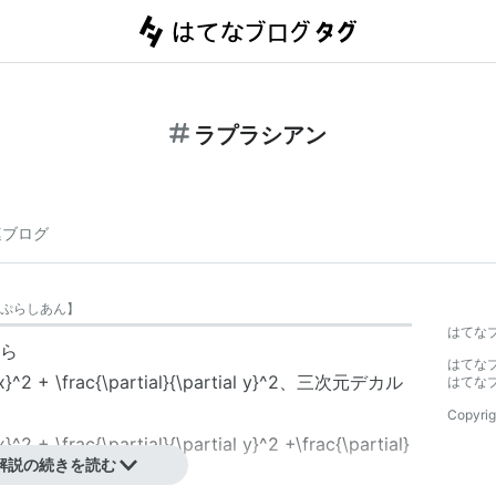
ラプラシアン
連ブログ
ぷらしあん
】
はてな
ら
はてな
、三次元デカル
はてな
Copyrig
解説の続きを読む