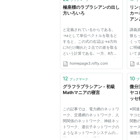
極座標のラプラシアンの出し
リンク
方いろいろ
カー
アンとか
と定義されているからである。
講義資
→aとして単位ベクトルを取ると
後も
すると、この式の右辺は→a方向
くっ
にhだけ離れた２点での差を取る
に明確
という計算である。一方、θ方向
いて
にh進むためには、θをh/rだけ変
の話題
homepage3.nifty.com
d.
化させなくてはいけない。φ方向
目)で
ならば、φを[h/rsinθ]変化させな
ドを読
くてはいけないのである。よっ
的なこ
12
10
ブックマーク
ブ
て、単なる[∂/∂θ]ではだめで、
し調子
グラフラプラシアン - 初級
微分
Mathマニアの寝言
ヤコ
ッセ
ラシ
この記事では、電力網のネットワ
※関
ーク、交通網のネットワーク、人
ヤコ
間関係のネットワーク、神経ネッ
関数
トワーク、遺伝子ネットワークの
ケース
ようなネットワークシステムの性
偏微分
質を解析する際に重要なグラフラ
分/高