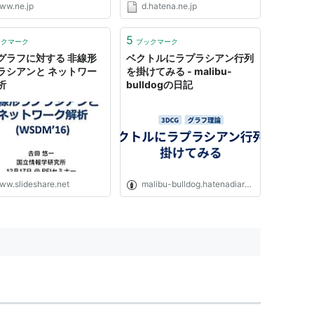
ww.ne.jp
d.hatena.ne.jp
：合成関数の微分/平均値定
イラーの定理/極値問題 陰関
/逆関数定理/ラグランジュ
5
ックマーク
ブックマーク
数法 ・2変数関数の概...
グラフに対する 非線形
ベクトルにラプラシアン行列
ラシアンと ネットワー
を掛けてみる - malibu-
析
bulldogの日記
ww.slideshare.net
malibu-bulldog.hatenadiary.org