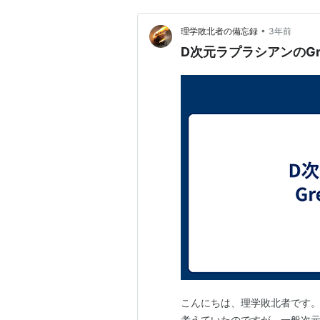
•
理学敗北者の備忘録
3年前
D次元ラプラシアンのGr
こんにちは、理学敗北者です。 
考えていたのですが、一般次元