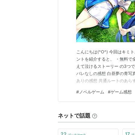
こんにちは(^O^) 今回はキ
ントを紹介すると、 ・無料で
えて泣けるストーリー の3つで
バレなしの感想 白昼夢の青写真
ありの感想 共通ルートのあらす
感想 時雨ルート あらすじ 感想
#
ノベルゲーム
#
ゲーム感想
トルの意味 まとめ ゲームの紹
れ…
ネットで話題
22
17
ブックマーク
ブ