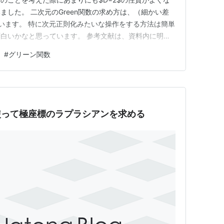
した。 二次元のGreen関数の求め方は、（細かい差
います。 特に次元正則化みたいな操作をする方法は簡単
白いかなと思っています。 参考文献は、資料内に明記
強している方の助けになれば幸いです。 *追記231220:
#
グリーン関数
説明文を変更しました。 X(旧Twitter)にてご指摘下
）を使って極座標のラプラシアンを求める