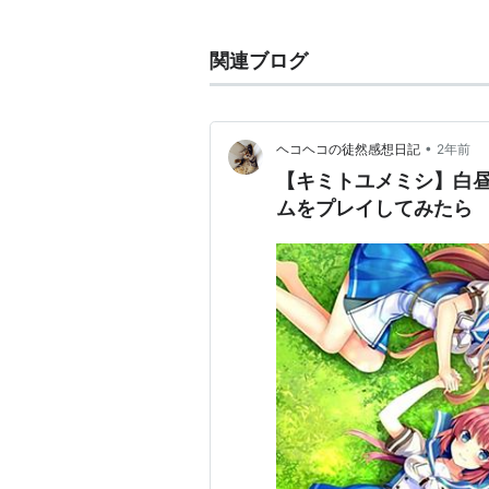
となる。他の座標系(極座標や球座
はラプラシアンを動径成分と角度成
関連ブログ
にLaplace-Beltrami演算子と呼ぶ．
格子で空間を離散化した計算の場合、二次元
1,y)+f(x+1,y)+f(x,y-1)+f(x
•
ヘコヘコの徒然感想日記
2年前
略)。
【キミトユメミシ】白
シュレディンガー方程式では運動エ
ムをプレイしてみたら
では濃度勾配から生じる流れ ▽f のわき
*リスト：
リスト::数学関連
リスト:
→
ダランベルシアン