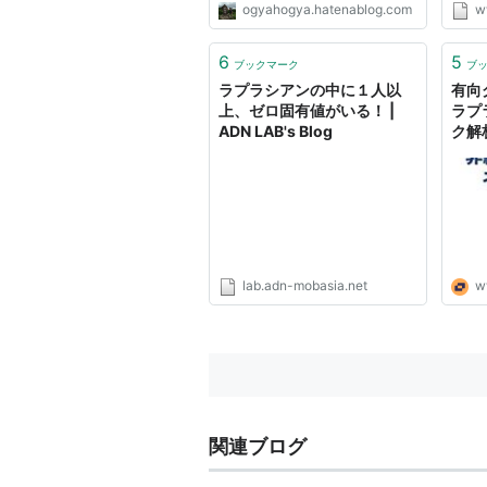
ogyahogya.hatenablog.com
w
プラシアンについて解説します
応用
（枝に向きのないネットワークだ
理･テ
け解説します）。 グラフ、隣接
数定理
6
5
ブックマーク
ブ
行列、次数行列 下図のように節...
未定乗
ラプラシアンの中に１人以
有向
上、ゼロ固有値がいる！ |
ラプ
ADN LAB's Blog
ク解
lab.adn-mobasia.net
w
関連ブログ