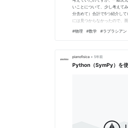
いことについて、少し考えてみま
分含めて）合計で5つ紹介して
には見つからなかったので、面
させていただいております。 勉
#
物理
#
数学
#
ラプラシアン
ガウスの発散定理を用いた議論で、
さったPS2 様…
•
pianofisica
5年前
Python（SymPy