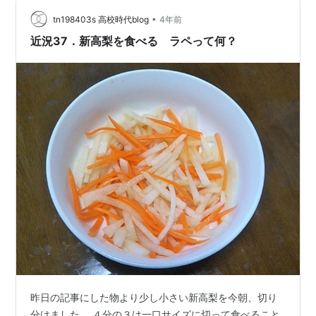
作れて、加えるものにょって色々な風味が楽しめます。
•
今回は、蜜柑とレーズン、ナッツを入れて甘めに仕上げ
tn198403s 高校時代blog
4年前
ました。 前菜としても、お酒のおつまみとしても美味し
近況37．新高梨を食べる ラペって何？
くいただけます。 キャロット・ラペのレ…
昨日の記事にした物より少し小さい新高梨を今朝、切り
分けました。 ４分の３は一口サイズに切って食べること