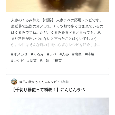
人参のくるみ和え 【概要】 人参ラペの応用レシピです。
最近巷で話題のオメガ3。ナッツ類で多く含まれているの
はくるみですね。ただ、くるみを食べると言っても、あ
まり料理が思いつかないと言ったことはないでしょう
か。今回はそんな時の手間いらずなレシピを紹介しま
す。 もちろん、味も美味しいので、くるみレシピの入り
#
オメガ３
#
くるみ
#
ラペ
#
人参
#
簡単
#
時短
口にいかがでしょうか。是非、試してみてください。
#
レシピ
#
副菜
#
小鉢
#
根菜
【所要時間】 15分 【材料】（二人分） 人参：１本くる
み：一掴み塩：小さじ1/2オリーブオイル：大さじ１ 【作
り方】 (1) 人参は千切り器で１本千切りにして、塩で揉
み、5分ほど置いておく。 くるみはすり鉢とすりこぎで
•
毎日の献立 かんたんレシピ
5年前
適度に潰しておく。（包丁で…
【千切り器使って瞬殺！】にんじんラペ