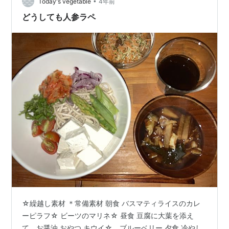
•
ど、今回は、他にも様々な夏のフルーツが使われてい
Today's vegetable
4年前
た。 メインは、ラムは、パイナップルと。羊はちょっと
どうしても人参ラペ
苦手なんだけど、臭みもなく美味し…
☆繰越し素材 ＊常備素材 朝食 バスマティライスのカレ
ーピラフ☆ ビーツのマリネ☆ 昼食 豆腐に大葉を添え
て、お醤油 おやつ キウイ☆、ブルーベリー 夕食 冷やし