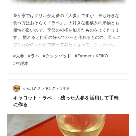
我が家ではグリルが定番の『人参』ですが、最も好きな
食べ方はおそらく『ラペ』。大好きな柑橘系の果物とも
相性が良いので、季節の柑橘を加えたものをよく作りま
す。 慣れると自分の好みでパッと作れるものの、久々に
どなたかのレシピで作ってみたくなって、クックパッド
で検索してみました。 ラペは掲載数が恐ろしく多いので
#
人参
#
ラペ
#
クックパッド
#
Farmer's KEIKO
すが、随分前、野菜料理を作る時に参考にしていた方の
#
料理本
レシピがヒットしたので、久々に。『ごく細めに』とい
うことなのでスライサーを使いましたが、我が家のスラ
イサーは千切りになるようなものではないので、最も小
さい目盛りで薄い斜め切りにしたものを全て並べ、細く
•
かんれきクッキング
3年前
なれ～と願うだけ願いながら包丁でせん切り。 日…
キャロット・ラペ -：残った人参を活用して手軽
に作る