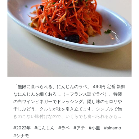
「無限に食べられる、にんじんのラペ」 490円 定番 新鮮
なにんじんを細くおろし（＝フランス語でラペ）、特製
の白ワインビネガーでドレッシング。隠し味のセロリや
干しぶどう、クルミが味を引き立てます。シンプルで飽
きのこない味付けなので、いくらでも食べられるかも知
れませんヨ！？店主のひと言：ワインのアテに良し、サ
#
2022年
#
にんじん
#
ラペ
#
アテ
#
小皿
#
sinamo
ラダや前菜としても良しの本品はサッパリとしたビネガ
#
シナモ
ー風味が食欲をそそります。女性はもちろん、店主のよ