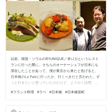
以前、韓国・ソウルのRYUNIQUE／류니끄というレスト
ランに行った際に、そちらのオーナーシェフが日本にも
滞在したことがあって、僕が東京から来たと告げると、
日本橋のLa Paixに行ったか、行くべきだと言われた。ず
っと行きたいと思っていたのだけど、ようやく訪問。今
回のコースはフルーツをテーマに想像を絶するアイデア
#
フランス料理
#
ラペ
#
日本橋
#
日本橋室町
満載の驚きかつ味も香りも絶品の素晴らしい料理に唸ら
された。 いただいたのは、夏限定のコース「桃コース
2022 パート２」。パート１は、桃のみだったようだけ