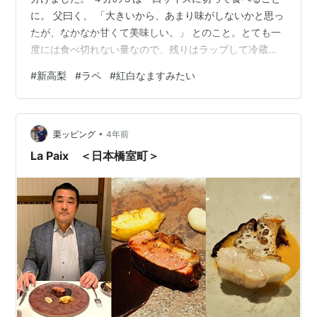
に。 父曰く、 「大きいから、あまり味がしないかと思っ
たが、なかなか甘くて美味しい。」 とのこと。とても一
度には食べ切れない量なので、残りはラップして冷蔵庫
に入れました。昼食後、 「冷やすとまた美味いな。」 ま
#
新高梨
#
ラペ
#
紅白なますみたい
だ食べ切れずに冷蔵庫へ。夕食後にもぱくぱく。 「飽き
るかとも思ったが、まだ食べられるな。」 それでも食べ
切れません。明日には食べ切れるでしょうか。 切り分け
•
た残り４分の１は、比較的簡単そうな「梨とニンジンの
栗ッピング
4年前
ラぺ」に。 「ラペ」はフランス語で千切り、細切りなど
La Paix ＜日本橋室町＞
を意味する言葉。 沖縄料理で知…