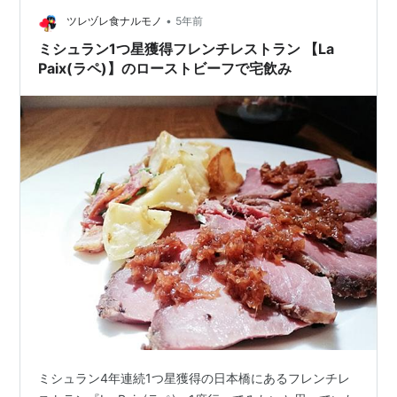
オリーブオイルとお好みでハーブを入れてよく和えたら
•
ツレヅレ食ナルモノ
5年前
完成。 【メモ…
ミシュラン1つ星獲得フレンチレストラン 【La
Paix(ラペ)】のローストビーフで宅飲み
ミシュラン4年連続1つ星獲得の日本橋にあるフレンチレ