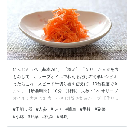
にんじんラペ（基本ver.） 【概要】 千切りした人参を塩
もみして、オリーブオイルで和えるだけの簡単レシピ困
ったらこれ！スピード千切り器を使えば、10分程度でき
ます。 【所要時間】 10分 【材料】 人参：1本 オリーブ
オイル：大さじ１ 塩：小さじ1/2 お好みハーブ 【作り
方】 ①人参を長さ4, 5cm程度の千切りにします。 ※細
#
千切り器
#
人参
#
ラペ
#
簡単
#
手軽
#
副菜
く千切りした方が美味しいです。②人参に塩を加え、手
#
小鉢
#
野菜
#
根菜
#
洋風
よく揉み込みます。③しんなりしてきたら、そのまま5
分程度馴染ませます。 ※急いでいるときは、すぐに絞っ
てOK。④柔らかくなったら人参をよく手で絞ります⑤