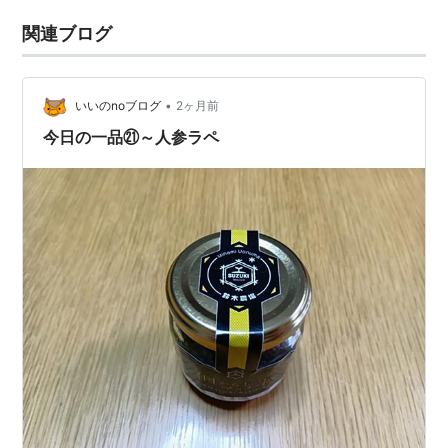
関連ブログ
•
いいのnoブログ
2ヶ月前
今日の一品㉑～人参ラペ