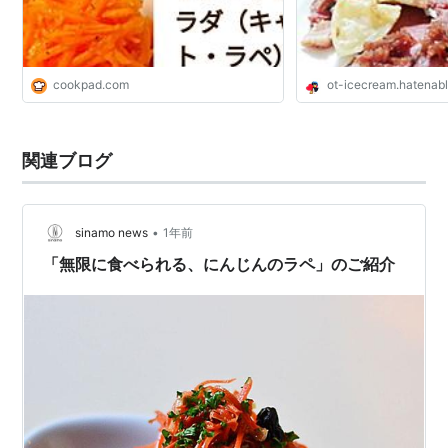
cookpad.com
ot-icecream.hatenab
関連ブログ
•
sinamo news
1年前
「無限に食べられる、にんじんのラペ」のご紹介