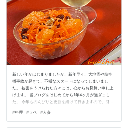
新しい年がはじまりましたが、新年早々、大地震や航空
機事故が起きて、不穏なスタートになってしまいまし
た。 被害をうけられた方々には、心からお見舞い申し上
げます。 当ブログをはじめてから1年4ヶ月が過ぎまし
た。 今年ものんびりと更新を続けて行きますので、引き
続きどうぞよろしくお願いいたします。 お正月の料理用
#
料理
#
ラペ
#
人参
に買った人参が、たくさん残ってしまったので、人参の
ラペを作りました。 ドレッシングで和えるだけで手軽に