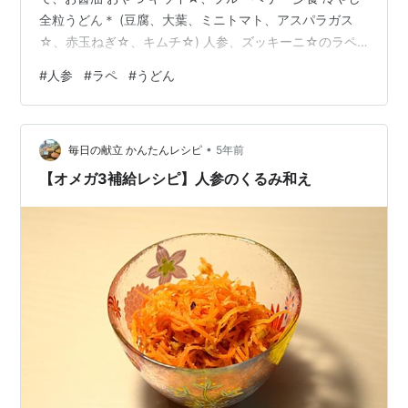
全粒うどん＊ (豆腐、大葉、ミニトマト、アスパラガス
☆、赤玉ねぎ☆、キムチ☆) 人参、ズッキーニ☆のラペ
大根、キャベツ☆、わかめ☆八丁味噌汁 今日はどうして
#
人参
#
ラペ
#
うどん
も先週食べていない人参が食べたかった、つゆが甘すぎ
た。
•
毎日の献立 かんたんレシピ
5年前
【オメガ3補給レシピ】人参のくるみ和え