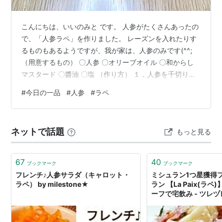
こんにちは、いいのみと です。 人参がたくさんあったの
で、「人参ラペ」を作りました。 レーズンを入れたりす
るものもあるようですが、我が家は、人参のみです(^^;
（用意するもの） 〇人参 〇オリーブオイル 〇和からし
マスタード 〇醬油 〇塩 （作り方） １，人参を千切りに
する ２，１，を茹でる（好みの固さで） ３，２，しっか
#
今日の一品
#
人参
#
ラペ
り水分を取る ４，ボールにオリーブオイル、和からしマ
スタード、醤油、塩を入れて混ぜる ５，４，に３、を加
え、しっかり混ぜる 私が使っている、和からしマスター
ネットで話題
もっと見る
ドは辛みが少ないので、多めに入れた方が美味しいで
す。 醤油は入れなくても、入れてもお好みで。 他の料理
に合わせて、醤油…
67
40
ブックマーク
ブックマーク
フレンチ♪人参サラダ（キャロット・
ミシュラン1つ星獲得
ラペ） by milestone★
ラン 【La Paix(ラ
ーフで宅飲み - ツレ