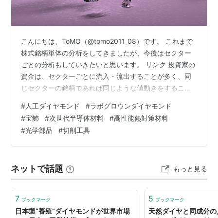
こんにちは、ToMO（@tomo2011_08）です。 これまで
株式銘柄単体の分析をしてきましたが、今後はセクター
ごとの分析もしていきたいと思います。 リンク 投資家の
資金は、セクターごとに流入・流出することが多く、同
じセクターの銘柄であれば同じような値動きをすること
が多いです。 そのため、投資する銘柄を決めるときに、
#
人工ダイヤモンド
#
ラボグロウンダイヤモンド
調子の良いセクターから銘柄を選択すると良い投資成績
#
宝飾
#
次世代半導体材料
#
高性能熱対策材料
につながります。 今回は、最近話題になることが多くな
#
光学部品
#
切削工具
った人工ダイヤモンド関連セクターについて分析したい
と思いますので、参考にして頂けると嬉しいです。 株式
投資や就活のための企業研究をしておられる方におすす
ネットで話題
もっと見る
めの記事になります。 以下…
7
5
ブックマーク
ブックマーク
日本製“養殖”ダイヤモンドが世界市場
天然ダイヤと同成分の