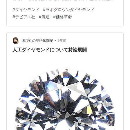
は希少性がポイントですが、ダイヤモンドはその希少性
#
ダイヤモンド
#
ラボグロウンダイヤモンド
が人為的に維持されてきましたしね。 ラボグロウンダイ
#
デビアス社
#
流通
#
価格革命
ヤモンドがそこにどこまで食い込んでいくか。 ダイヤモ
ンドはカッティングもその価値を決めているので、まだ
まだ先行きは見えないですね。ランキング参加中雑談ラ
ンキング参加中雑談・日記を書きたい人のグループ
•
ぽぴ丸の英語奮闘記
5年前
人工ダイヤモンドについて持論展開