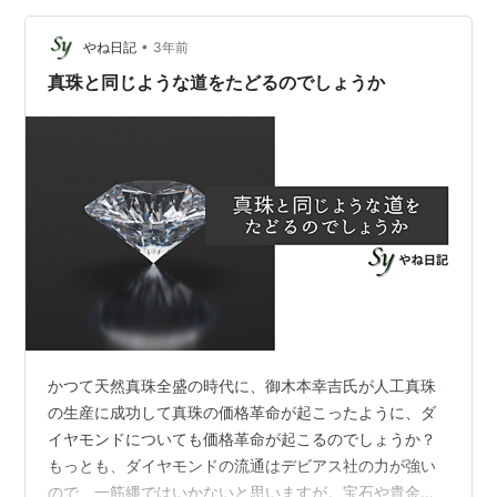
グロウンダイヤモンドは、天然ダイヤモンドの1/20の価
格でありながら、物理的・化学的・光学的に完全に同一
•
やね日記
3年前
の成分を持っています。地下200…
真珠と同じような道をたどるのでしょうか
かつて天然真珠全盛の時代に、御木本幸吉氏が人工真珠
の生産に成功して真珠の価格革命が起こったように、ダ
イヤモンドについても価格革命が起こるのでしょうか？
もっとも、ダイヤモンドの流通はデビアス社の力が強い
ので、一筋縄ではいかないと思いますが。宝石や貴金属