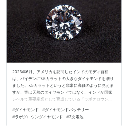
2023年6月、アメリカを訪問したインドのモディ首相
は、バイデンに7.5カラットの大きなダイヤモンドを贈り
ました。7.5カラットというと非常に高価のように見えま
すが、実は天然のダイヤモンドではなく、インドが国家
レベルで重要産業として育成している「ラボグロウン
（人工合成）ダイヤモンド」でした。ラボグロウンダイ
#
ダイヤモンド
#
ダイヤモンドバッテリー
ヤモンドは1950年代から作られてきました。 当初は品質
#
ラボグロウンダイヤモンド
#
3次電池
が低く、工業用にしか使えませんでしたが、新たな製造
方法の登場によって飛躍的に進化しました。現在のラボ