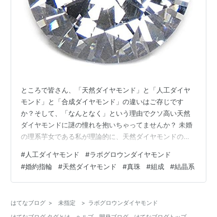
ところで皆さん、「天然ダイヤモンド」と「人工ダイヤ
モンド」と「合成ダイヤモンド」の違いはご存じです
か？そして、「なんとなく」という理由でクソ高い天然
ダイヤモンドに謎の憧れを抱いちゃってませんか？ 未婚
の理系芋女である私が理論的に、天然ダイヤモンドの罠
について解説します。 ダイヤモンドの分類 天然と人工、
#
人工ダイヤモンド
#
ラボグロウンダイヤモンド
作り方以外に何が違うの？ 真珠との比較 結論： ダイヤ
#
婚約指輪
#
天然ダイヤモンド
#
真珠
#
組成
#
結晶系
モンドの分類 「天然ダイヤモンド」・・・地球が何万年
もかけて作った炭素の結晶体。だいたいアフリカかロシ
アから掘り出される。めっちゃ高価だけど全世界の全女
はてなブログ
>
未指定
>
ラボグロウンダイヤモンド
子の憧れ。 「人工ダイヤモンド」・・・工場で人工的に
はてなブログ タグとは
ヘルプ
開発ブログ
はてなブログトップ