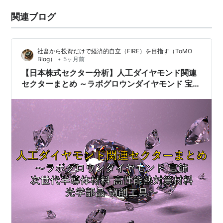
関連ブログ
社畜から投資だけで経済的自立（FIRE）を目指す（ToMO
•
Blog）
5ヶ月前
【日本株式セクター分析】人工ダイヤモンド関連
セクターまとめ ～ラボグロウンダイヤモンド 宝飾
次世代半導体材料 高性能熱対策材料 光学部品 切
削工具～