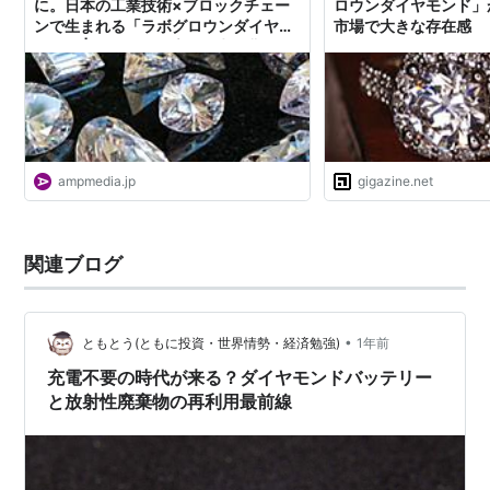
に。日本の工業技術×ブロックチェー
ロウンダイヤモンド」
ンで生まれる「ラボグロウンダイヤモ
市場で大きな存在感
ンド」 | AMP[アンプ] - 人生の豊かさ
を生む瞬間を情報でつくりだす新世代
向けビジネスメディア
ampmedia.jp
gigazine.net
関連ブログ
•
ともとう(ともに投資・世界情勢・経済勉強)
1年前
充電不要の時代が来る？ダイヤモンドバッテリー
と放射性廃棄物の再利用最前線