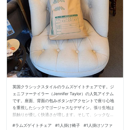
英国クラシックスタイルのラムズゲイトチェアです。ジ
ェニファーテイラー（Jennifer Taylor）の人気アイテム
です。座面、背面の包みボタンがアクセントで座り心地
を重視したシックでゴージャスなデザイン。張り生地は
肌触りが優しく快適さが増します。そして、シックなベ
ージュカラーが大人気分を醸し出します。リビングルー
#
ラムズゲイトチェア
#
1人掛け椅子
#
1人掛けソファ
ムやベッドルーム、そして、玄関ホールでお使い頂けま