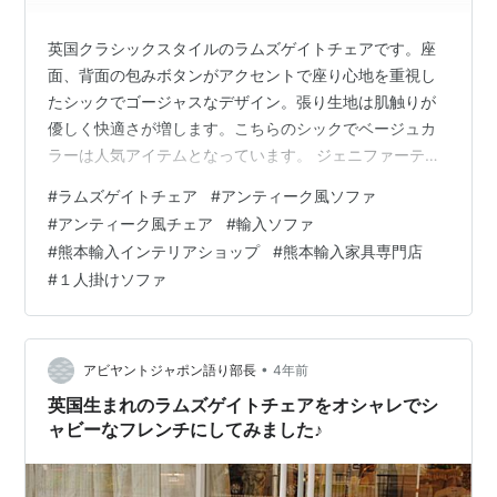
英国クラシックスタイルのラムズゲイトチェアです。座
面、背面の包みボタンがアクセントで座り心地を重視し
たシックでゴージャスなデザイン。張り生地は肌触りが
優しく快適さが増します。こちらのシックでベージュカ
ラーは人気アイテムとなっています。 ジェニファーテイ
ラーのデザイナーによる「ラムズゲートソファー」シリ
#
ラムズゲイトチェア
#
アンティーク風ソファ
ーズは、日本の住環境にマッチする小ぶりなサイズです
#
アンティーク風チェア
#
輸入ソファ
が、やや硬めに作られた座面の座り心地は素晴らしく、
#
熊本輸入インテリアショップ
#
熊本輸入家具専門店
長時間座ることを想定した設計になっています。表面全
#
１人掛けソファ
体のボタン締めも美しい、ヨーロピアンスタイルの逸品
です。 このアクセントチェアーは家の中のどの部屋にも
ラグジュアリーな快適さをもたらします。躯体強度…
•
アビヤントジャポン語り部長
4年前
英国生まれのラムズゲイトチェアをオシャレでシ
ャビーなフレンチにしてみました♪