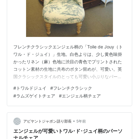
フレンチクラシックエンジェル柄の「Toile de Jouy（ト
ワル・ド・ジュイ）」生地。白色よりは、少し黄色味掛
かったリネン（麻）色地に渋目の青色でプリントされた
コットン素材の生地に共布のボタン留めが、可愛い。英
国クラシックスタイルのとっても可愛い小ぶりなパーソ
ナルチェアのフランステイスト。その名も幸せを意味す
#
トワルドジュイ
#
フレンチクラシック
るBONHEUR（ボヌール）チェア。張り生地の背もたれ
#
ラムズゲイトチェア
#
エンジェル柄チェア
上右側に天使達が女神のレリーフ額絵を教会に運んでい
る様子が見えます。丸っこく小ぶりで可愛いのでマイチ
ェアーに最適です。質の高い素材と技術でしっかりとし
た造りに仕上がって、座り心地も満足されるはずです。
•
アビヤントジャポン語り部長
5年前
フレンチクラシックな天使柄のT…
エンジェルが可愛いトワル･ド･ジュイ柄のパーソ
ナルチェア