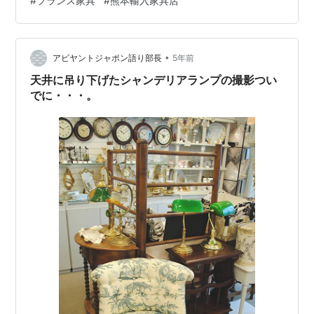
#
フランス家具
#
熊本輸入家具店
ムズゲイトラブチェア 【ラムズゲイトチェア】張り素材
生地：コットン脚部：天然木サイズ：W69 D67 SH40
H70 cm 【ラムズゲイトラブチェア】張り素材生地：コ
ットン脚部：天然木サイズ：W122 D72 SH41 H70 c…
•
アビヤントジャポン語り部長
5年前
天井に吊り下げたシャンデリアランプの撮影つい
でに・・・。