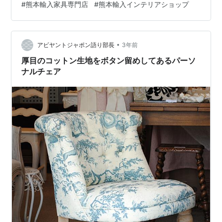
#
熊本輸入家具専門店
#
熊本輸入インテリアショップ
す。ジェニファーテイラーのデザイナーによる「ラムズ
ゲートソファー」シリーズは、日本の住環境にマッチす
る小ぶりなサイズですが、やや硬めに作られた座面の座
り心地は素晴らしく、長時間座ることを想定した設計に
•
アビヤントジャポン語り部長
3年前
なっています。表面全体のボタン締め…
厚目のコットン生地をボタン留めしてあるパーソ
ナルチェア