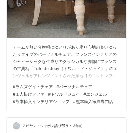
アームが無い分横幅にゆとりがあり座り心地の良いゆっ
たりタイプのパーソナルチェア。フランスインテリアの
シャビーシックな生成りのクラシカルな脚部にフランス
の古典柄「Toile de Jouy（トワル・ド・ジュイ）」のエ
ンジェルがアレンジメントされた厚地目のコットンファ
ブリックを貼り込んであります。最大横幅サイズが６９
#
ラムズゲイトチェア
#
パーソナルチェア
センチしかないのでどこでも置けると大人気！デザイン
#
１人掛けソファ
#
トワルドジュイ
#
エンジェル
も張り生地もフランスインテリアのソファですが、イギ
#
熊本輸入インテリアショップ
#
熊本輸入家具専門店
リスアンティークのラムズゲイトチェアがモチーフとさ
れています。 張り生地の背もたれ上右側に天使達が女神
のレリーフ額絵を教会に運んでいる様子が見えます。そ
の名の通り幸せをもたらしてくれる天…
•
アビヤントジャポン語り部長
3年前