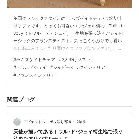
英国クラシックスタイルの ラムズゲイトチェアの2人掛
けソファです。とっても可愛いエンジェル柄の「Toile de
Jouy（トワル・ド・ジュイ）」生地を張り込んだシャビ
ーシックのフランステイスト。丸っこく小ぶりで可愛い
のにお二人でゆったり寛げるラブラブなソファです。質
の高い素材と技術でしっかりとした造りに仕上がって、
#
ラムズゲイトチェア
#
2人掛けソファ
座り心地も満足されるはずです。 張り生地と天然木製の
#
トワルドジュイ
#
シャビーシックインテリア
脚部がシャビーシックなフランスインテリア ラムズゲイ
#
フランスインテリア
ト2人掛けソファ張り生地：コットン脚部：天然木（アッ
シュウッド）サイズ：W122 D72 SH41 H70 cm税込み価
格：118,000円※送料無料でお届けいたします。 イタリ…
関連ブログ
•
アビヤントジャポン語り部長
2年前
天使が描いてあるトワル･ド･ジュイ柄生地で張り
込めたオリジナルチェア