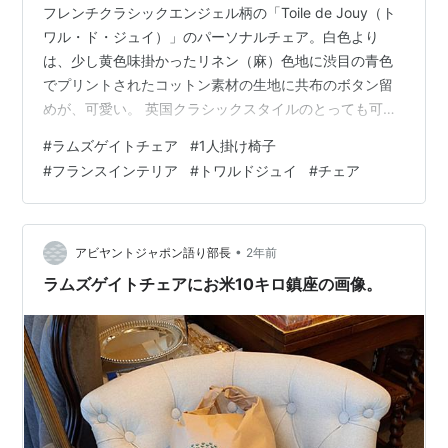
フレンチクラシックエンジェル柄の「Toile de Jouy（ト
ワル・ド・ジュイ）」のパーソナルチェア。白色より
は、少し黄色味掛かったリネン（麻）色地に渋目の青色
でプリントされたコットン素材の生地に共布のボタン留
めが、可愛い。 英国クラシックスタイルのとっても可愛
い小ぶりなパーソナルチェアのフランステイスト。その
#
ラムズゲイトチェア
#
1人掛け椅子
名も幸せを意味するBONHEUR（ボヌール）チェア 張り
#
フランスインテリア
#
トワルドジュイ
#
チェア
生地の背もたれ上右側に天使達が女神のレリーフ額絵を
教会に運んでいる様子が見えますその名の通り幸せをも
たらしてくれる天使たち丸っこく小ぶりで可愛いのでマ
イチェアーに最適です。質の高い素材と技術でしっかり
•
アビヤントジャポン語り部長
2年前
とした造りに仕上がって、座り心…
ラムズゲイトチェアにお米10キロ鎮座の画像。