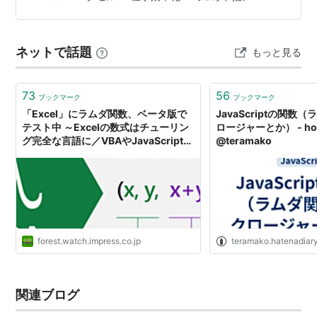
数を利用してオリジナル関数を作る事で計算式の記入を
簡素化することが出来ます。 但し、会社など複数のユー
ザーが利用するExcelで使用すると分かっていない方が真
ネットで話題
もっと見る
似してオリジナル関数を別のブックで利用し…
73
56
ブックマーク
ブックマーク
「Excel」にラムダ関数、ベータ版で
JavaScriptの関数
テスト中 ～Excelの数式はチューリン
ロージャーとか） - ho
グ完全な言語に／VBAやJavaScriptを
@teramako
知らなくてもユーザー定義関数を利用
可能
forest.watch.impress.co.jp
teramako.hatenadiary
関連ブログ