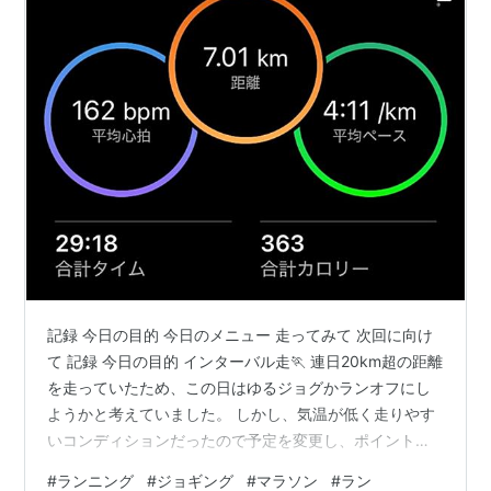
記録 今日の目的 今日のメニュー 走ってみて 次回に向け
て 記録 今日の目的 インターバル走🏃 連日20km超の距離
を走っていたため、この日はゆるジョグかランオフにし
ようかと考えていました。 しかし、気温が低く走りやす
いコンディションだったので予定を変更し、ポイント練
習を実施。 久しぶりのインターバル走でスピードに刺激
#
ランニング
#
ジョギング
#
マラソン
#
ラン