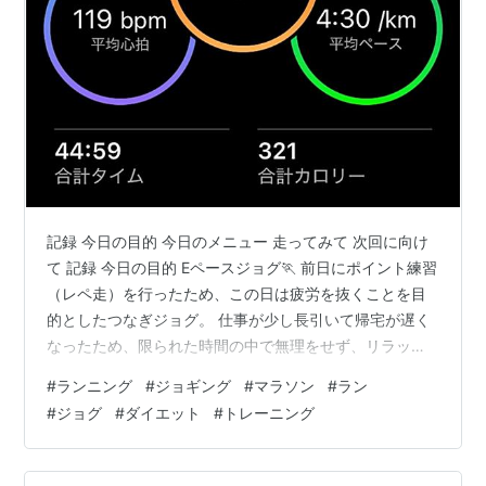
記録 今日の目的 今日のメニュー 走ってみて 次回に向け
て 記録 今日の目的 Eペースジョグ🏃 前日にポイント練習
（レペ走）を行ったため、この日は疲労を抜くことを目
的としたつなぎジョグ。 仕事が少し長引いて帰宅が遅く
なったため、限られた時間の中で無理をせず、リラック
スしながら走りました。 今日のメニュー メニュー内容：
#
ランニング
#
ジョギング
#
マラソン
#
ラン
Eペースジョグ 距離：10km コース：チョコザップ 走っ
#
ジョグ
#
ダイエット
#
トレーニング
てみて ここ数日は連日走り込んでいることもあり、脚に
は疲労が蓄積気味。 そんな中でもペースを気にせず、終
始リラックスしたEペースで10km。疲労をため込まない