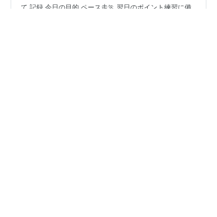
記録 今日の目的 今日のメニュー 走ってみて 次回に向け
て 記録 今日の目的 ペース走🏃 翌日のポイント練習に備
えて軽めに済ませる予定でしたが、走り始めると身体の