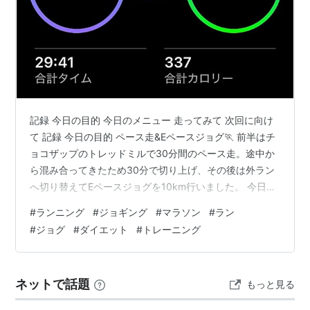
記録 今日の目的 今日のメニュー 走ってみて 次回に向け
て 記録 今日の目的 ペース走&Eペースジョグ🏃 前半はチ
ョコザップのトレッドミルで30分間のペース走。途中か
ら混み合ってきたため30分で切り上げ、その後は外ラン
へ切り替えてEペースジョグを10km行いました。 今日の
メニュー メニュー内容：ペース走&Eペースジョグ 距離：
#
ランニング
#
ジョギング
#
マラソン
#
ラン
ペース走7km Eペースジョグ10km コース：チョコザップ
#
ジョグ
#
ダイエット
#
トレーニング
自宅周辺 走ってみて 疲労はやや残っていましたが、翌日
はランオフ、週末にはロング走を予定しているため、こ
の日は少し刺激を入れる目的で走りました。 本来はチョ
ネットで話題
もっと見る
コザップでEペースジョグを10kmほど行う予定でした…