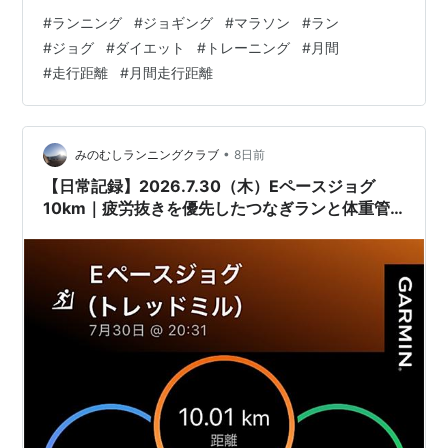
ューへ切り替え、富士登山競走対策に取り組みました。
#
ランニング
#
ジョギング
#
マラソン
#
ラン
その結果、タイムは制限時間ギリギリではありました
#
ジョグ
#
ダイエット
#
トレーニング
#
月間
が、無事に完走。これで念願だった市民ランナーグラン
#
走行距離
#
月間走行距離
ドスラムを達成することができました。 ここ数か月はウ
ルトラマラソンやトレイル、登山競走といった特殊なレ
ースに向けたトレーニングが続いていましたが、8月はい
よいよ久しぶりのフルマラソンとな…
•
みのむしランニングクラブ
8日前
【日常記録】2026.7.30（木）Eペースジョグ
10km｜疲労抜きを優先したつなぎランと体重管
理