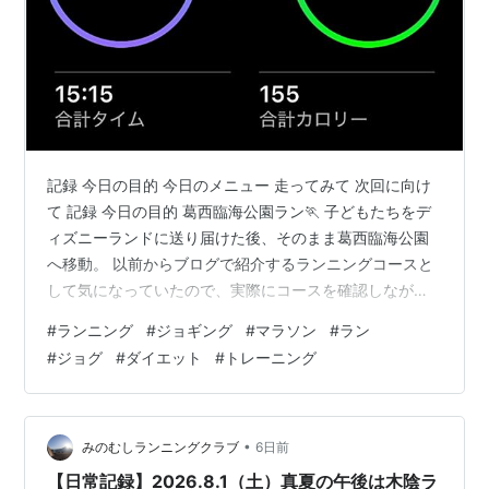
記録 今日の目的 今日のメニュー 走ってみて 次回に向け
て 記録 今日の目的 葛西臨海公園ラン🏃 子どもたちをデ
ィズニーランドに送り届けた後、そのまま葛西臨海公園
へ移動。 以前からブログで紹介するランニングコースと
して気になっていたので、実際にコースを確認しなが
ら、のんびりトータル20kmのロング走を楽しんできまし
#
ランニング
#
ジョギング
#
マラソン
#
ラン
た。 今日のメニュー メニュー内容：葛西臨海公園ラン
#
ジョグ
#
ダイエット
#
トレーニング
距離：合計20.6km コース：葛西臨海公園 走ってみて 走
り始めたのは昼過ぎだったため、気温が高く暑さとの戦
いでした。 それでも木陰の多いエリアを中心に走り、適
度に給水を取りながら無理のないペースで進みました。
•
みのむしランニングクラブ
6日前
海沿いでは東京湾…
【日常記録】2026.8.1（土）真夏の午後は木陰ラ