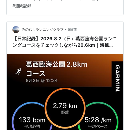
ダウン1km 実績：Eペースジョグ10km 7/31（金） 予
#
週間記録
定：ジョグ10km 流し100m×3 ダウン1km 実績：ランオ
フ 8/1（土） 予定…
•
みのむしランニングクラブ
5日前
【日常記録】2026.8.2（日）葛西臨海公園ランニ
ングコースをチェックしながら20.6km｜海風が
心地よい週末ラン