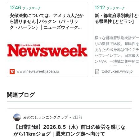
1246
1212
ブックマーク
ブックマーク
安保法案については、アメリカ人だか
新・都道府県別統計と
ら語りません | パックン（パトリッ
る県民性 [とどラン]
ク・ハーラン） | ニューズウィーク日
本版
様々な都道府県別統計デ
りの数値で比較。県民性
あなたの出身地は何位？
セブンイレブン。日本最
ンだが、一地域に集中的
のため、地図にも濃淡が
www.newsweekjapan.jp
todofuken.ww8.jp
る。 [続きを読む]
関連ブログ
•
みのむしランニングクラブ
2日前
【日常記録】2026.8.5（水）前日の疲労を感じな
がら11kmジョグ｜週末ロング走へ向けて