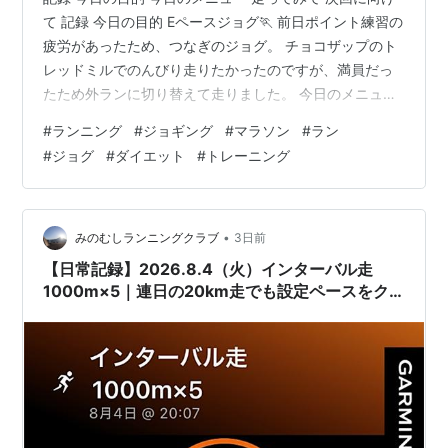
て 記録 今日の目的 Eペースジョグ🏃 前日ポイント練習の
疲労があったため、つなぎのジョグ。 チョコザップのト
レッドミルでのんびり走りたかったのですが、満員だっ
たため外ランに切り替えて走りました。 今日のメニュー
メニュー内容：Eペースジョグ 距離：11.1km コース：自
#
ランニング
#
ジョギング
#
マラソン
#
ラン
宅周辺 走ってみて この日は外勤と在宅勤務を組み合わせ
#
ジョグ
#
ダイエット
#
トレーニング
た一日だったため、身体を休めながら仕事をすることが
できました。 終業後すぐに走り始めましたが、前日のポ
イント練習の疲労が思った以上に残っており、ペースを
上げるのは難しい状態。無理はせず、疲労を抜くことを
•
みのむしランニングクラブ
3日前
優先してEペー…
【日常記録】2026.8.4（火）インターバル走
1000m×5｜連日の20km走でも設定ペースをク
リア