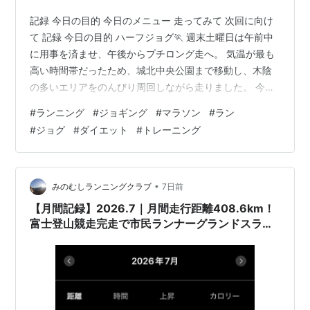
記録 今日の目的 今日のメニュー 走ってみて 次回に向け
て 記録 今日の目的 ハーフジョグ🏃 週末土曜日は午前中
に用事を済ませ、午後からプチロング走へ。 気温が最も
高い時間帯だったため、城北中央公園まで移動し、木陰
の多いエリアをのんびり周回しながら走りました。 今日
のメニュー メニュー内容：ハーフジョグ 距離：21.1km
#
ランニング
#
ジョギング
#
マラソン
#
ラン
コース：城北中央公園 走ってみて 前日は仕事終わりに飲
#
ジョグ
#
ダイエット
#
トレーニング
み会🍻 そのため一日ランオフにしましたが、1週間の疲れ
が取り切れておらず、走り始めから身体の重さを感じる
スタートとなりました。 無理にペースを上げることはせ
ず、休日の公園の賑わいや緑の景色を楽しみながら、終
•
みのむしランニングクラブ
7日前
始リラックスし…
【月間記録】2026.7｜月間走行距離408.6km！
富士登山競走完走で市民ランナーグランドスラム
達成