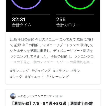
記録 今日の目的 今日のメニュー 走ってみて 次回に向け
て 記録 今日の目的 ディズニーリゾートラン🏃 宿泊して
いたホテルを早朝に出発し、ディズニーリゾート周辺を
ランニングしてきました。 今回の目的は、ランニングコ
ースの下見と、朝のディズニーリゾートの雰囲気を楽し
むこと。観光気分も味わいながら、のんびりと走りまし
#
ランニング
#
ジョギング
#
マラソン
#
ラン
た。 今日のメニュー メニュー内容：ディズニーリゾート
#
ジョグ
#
ダイエット
#
トレーニング
ラン 距離：ディズニーリゾートラン合計12km Eペースジ
ョグ10km コース：ディズニーリゾート周辺 チョコザッ
プ 走ってみて 曇り空で日差しも弱く、この時期としては
比較的走りやすいコンディションでした。 ディズニーリ
•
みのむしランニングクラブ
5日前
ゾート周辺は…
【週間記録】7/5・8/1週→8/2週｜週間走行距離