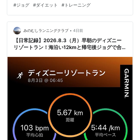
を入れ、心肺機能の強化を目的に走りました。 今日のメ
#
ジョグ
#
ダイエット
#
トレーニング
ニュー メニュー内容：インターバル走1000m×5 距離：
アップ3km インターバル走1000m×5（R400mジョグ）
ダウン5km コース：北区中央公園 走ってみて 連日のラ
ンによる疲労感は多少ありましたが、走りにはほとん
•
みのむしランニングクラブ
4日前
ど…
【日常記録】2026.8.3（月）早朝のディズニー
リゾートラン！海沿い12kmと帰宅後ジョグで合
計22km