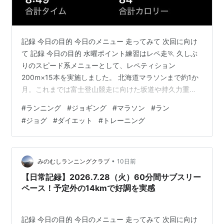
記録 今日の目的 今日のメニュー 走ってみて 次回に向け
て 記録 今日の目的 水曜ポイント練習はレペ走🏃 久しぶ
りのスピード系メニューとして、レペティション
200m×15本を実施しました。 北海道マラソンまで約1か
月。これまでは富士登山競走に向けた坂道や持久力重視
の練習が中心だったため、今回は速筋への刺激とフォー
#
ランニング
#
ジョギング
#
マラソン
#
ラン
ム改善を目的に、スピードを意識したトレーニングで
#
ジョグ
#
ダイエット
#
トレーニング
す。 今日のメニュー メニュー内容：レペ200m×15 距
離：アップ4km レペ200m×15 ダウン5km コース：北区
中央公園 走ってみて 1本目からしばらくは、久しぶりの
速い動きに身体が対応できず、フォームもぎこちない状
•
みのむしランニングクラブ
10日前
態でした。 …
【日常記録】2026.7.28（火）60分間サブスリー
ペース！予定外の14kmで好調を実感