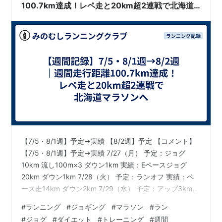
100.7km達成！レペ走と20km超2連戦で北海道
マラソンへ
【7/5・8/1週】予定→実績 【8/2週】予定 【コメント】
【7/5・8/1週】予定→実績 7/27（月） 予定：ジョグ
10km 流し100m×3 ダウン1km 実績：Eペースジョグ
20km ダウン1km 7/28（火） 予定：ランオフ 実績：ペ
ース走14km ダウン2km 7/29（水） 予定：アップ3km
ポイント練 ダウン9km 実績：アップ4km レペ200m×15
#
ランニング
#
ジョギング
#
マラソン
#
ラン
ダウン5km 7/30（木） 予定：ジョグ10km 流し100m×3
#
ジョグ
#
ダイエット
#
トレーニング
#
週間