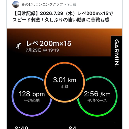
ことを優先し、気持ちよく走り終えることができまし
•
みのむしランニングクラブ
9日前
た。 次回に向け…
【日常記録】2026.7.29（水）レペ200m×15で
スピード刺激！久しぶりの速い動きに苦戦も感覚
を取り戻す