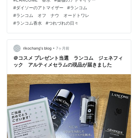
もありませんが（笑）まあ、あっちの方が収入があるん
#
ダイソーのアトマイザー
#
ランコム
で。） 有名ブランドの香りをつぎつぎと嗅いでは、 「こ
#
ランコム オフ ナウ オードトワレ
れは、ちょっと違うなあ」 「こっちは華やか過ぎるか
#
ランコム香水
#
つれづれの日々
も？」 ちょっと首をかしげたりして、シャネルの香りを
試していると・・・ビシッと決めた男性店員さんが近づ
いてきました。何か買わされそうな雰…
•
rikochang's blog
7ヶ月前
＠コスメ プレゼント当選 ランコム ジェネフィ
ック アルティメセラムの現品が届きました