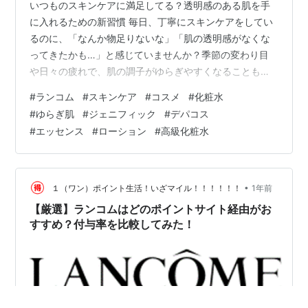
いつものスキンケアに満足してる？透明感のある肌を手
に入れるための新習慣 毎日、丁寧にスキンケアをしてい
るのに、「なんか物足りないな」「肌の透明感がなくな
ってきたかも…」と感じていませんか？季節の変わり目
や日々の疲れで、肌の調子がゆらぎやすくなることもあ
りますよね。高価な美容液やクリームを試してみても、
#
ランコム
#
スキンケア
#
コスメ
#
化粧水
思ったような効果が得られず、スキンケア迷子になって
#
ゆらぎ肌
#
ジェニフィック
#
デパコス
しまう人も少なくありません。 そんな中、美容雑誌やレ
#
エッセンス
#
ローション
#
高級化粧水
ビューサイトで「肌が変わる」と話題になっている化粧
水があります。私も実際に使ってみたのですが、くすみ
がちだった肌が明るくなり、透明感が増したのを実感し
ました。複数の美容ブロガーやインフルエンサーが…
•
１（ワン）ポイント生活！いざマイル！！！！！！
1年前
【厳選】ランコムはどのポイントサイト経由がお
すすめ？付与率を比較してみた！