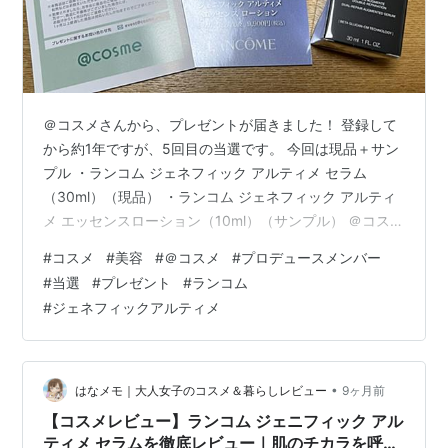
＠コスメさんから、プレゼントが届きました！ 登録して
から約1年ですが、5回目の当選です。 今回は現品＋サン
プル ・ランコム ジェネフィック アルティメ セラム
（30ml）（現品） ・ランコム ジェネフィック アルティ
メ エッセンスローション（10ml）（サンプル） ＠コスメ
プレゼント当選 ランコム ジェネフィック アルティメ セ
#
コスメ
#
美容
#
＠コスメ
#
プロデュースメンバー
ラム＆エッセンスローション 確かこちら、人気の美容液
#
当選
#
プレゼント
#
ランコム
ですよね。 思いがけない、うれしいプレゼントでした。
#
ジェネフィックアルティメ
乾燥が気になってきたこの季節、早速本日から使わせて
いただきます！ ＠コスメさん、ランコムさん、ありがと
うございます！ またしてもリピートしたくなる、 ランコ
ムさん…
•
はなメモ｜大人女子のコスメ＆暮らしレビュー
9ヶ月前
【コスメレビュー】ランコム ジェニフィック アル
ティメ セラムを徹底レビュー｜肌のチカラを呼び