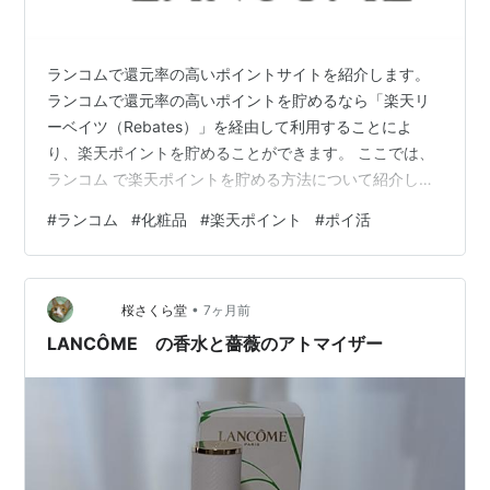
ランコムで還元率の高いポイントサイトを紹介します。
ランコムで還元率の高いポイントを貯めるなら「楽天リ
ーベイツ（Rebates）」を経由して利用することによ
り、楽天ポイントを貯めることができます。 ここでは、
ランコム で楽天ポイントを貯める方法について紹介した
いと思います。 ランコムで還元率の高いポイント貯める
#
ランコム
#
化粧品
#
楽天ポイント
#
ポイ活
なら「楽天リーベイツ」利用で楽天ポイントが貯まる！
ランコムで楽天ポイント貯めるなら「楽天リーベイツ
（Rebates）」を経由して、利用することにより、＋
•
10.0％相当の楽天ポイントを貯めることができます。 当
桜さくら堂
7ヶ月前
サイトの紹介リンクから楽天リーベイツの新規アカウン
LANCÔME の香水と薔薇のアトマイザー
ト＆３，０００円以上の利用で…