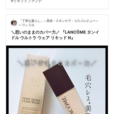
#
リキッドファンデ
もスッと伸びて肌にフィット。 毛穴や色ムラを自然にカ
バーしながらも、重ねても厚ぼったくならないのがポイ
ントです。 心地よく呼吸するような仕上がり SPF48／
「丁寧な暮らし」～美容・スキンケア・コスメレビュー～
PA++のUVカット効果を持ちながら、軽いテクスチャー
•
10ヶ月前
で通気性のある仕…
＼思いのままのカバー力／ 『LANCÔME タンイ
ドル ウルトラ ウェア リキッド N』