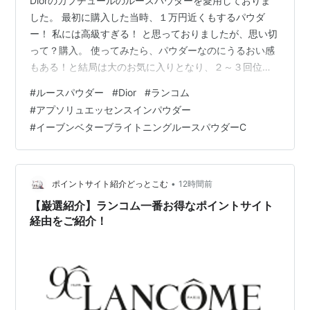
Diorのカプチュールのルースパウダーを愛用しておりま
した。 最初に購入した当時、１万円近くもするパウダ
ー！ 私には高級すぎる！ と思っておりましたが、思い切
って？購入。 使ってみたら、パウダーなのにうるおい感
もある！と結局は大のお気に入りとなり、２～３回位の
リピートはしていたと思います。 そして、年末あたりか
#
ルースパウダー
#
Dior
#
ランコム
らそろそろなくなるな、と思って購入を考えていたら 廃
#
アプソリュエッセンスインパウダー
番していました😢 ショック。。。 Diorでの代替品は、持
#
イーブンベターブライトニングルースパウダーC
ち歩きに良さそうなコンパクトタイプでしょう
か・・・。 持ち歩きじゃなくていいんだけどな。 コスメ
デコルテも、プレゼントでもらったので使ったことがあ
ります。 十分良かったのですが、…
•
ポイントサイト紹介どっとこむ
12時間前
【巌選紹介】ランコム一番お得なポイントサイト
経由をご紹介！