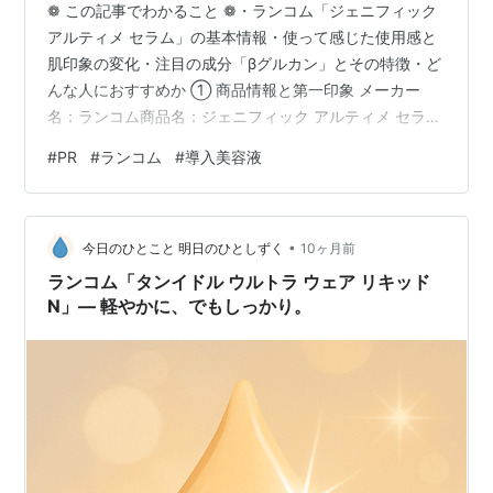
❁ この記事でわかること ❁・ランコム「ジェニフィック
アルティメ セラム」の基本情報・使って感じた使用感と
肌印象の変化・注目の成分「βグルカン」とその特徴・ど
んな人におすすめか ① 商品情報と第一印象 メーカー
名：ランコム商品名：ジェニフィック アルティメ セラム
価格：14,300円（税込）／30mL ✦ 第一印象手に取った
#
PR
#
ランコム
#
導入美容液
瞬間から高級感が漂うボトル。 スポイトタイプで衛生的
に使え、1回分がわかりやすいのも好印象でした。 香りは
ほんのりとしたローズとシトラスで、上品ながら強すぎ
•
ず、朝晩どちらでも使いやすい印象です。 ② 成分と特
今日のひとこと 明日のひとしずく
10ヶ月前
徴のポイント ✔ “次世代うるおい成分”配合→ 90兆個のβ
ランコム「タンイドル ウルトラ ウェア リキッド
グル…
N」― 軽やかに、でもしっかり。