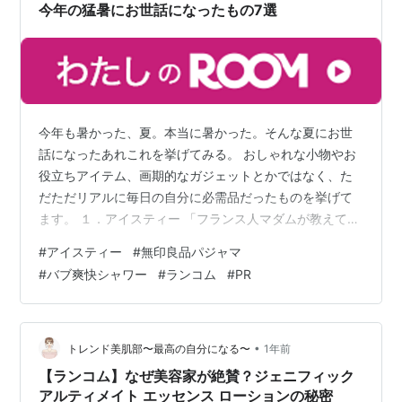
今年の猛暑にお世話になったもの7選
今年も暑かった、夏。本当に暑かった。そんな夏にお世
話になったあれこれを挙げてみる。 おしゃれな小物やお
役立ちアイテム、画期的なガジェットとかではなく、た
だただリアルに毎日の自分に必需品だったものを挙げて
ます。 １．アイスティー 「フランス人マダムが教えても
らった、世界一美味しいアイスティー」なるものを金曜
#
アイスティー
#
無印良品パジャマ
日の夜作って、冷やして、土日にガブガブ飲んでいた。
#
バブ爽快シャワー
#
ランコム
#
PR
くせのないアイスティーができるから、これが家にある
と気軽にティータイム楽しめた。
mawarimixx.hatenablog.com ２．アイス（氷菓） 白く
まの棒アイス、ガリガリ君ソーダ、あずきバーを主に食
•
トレンド美肌部〜最高の自分になる〜
1年前
べていた。毎晩、炭酸水を飲みながらア…
【ランコム】なぜ美容家が絶賛？ジェニフィック
アルティメイト エッセンス ローションの秘密