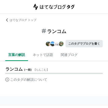
はてなブログ トップ
ランコム
このタグでブログを書く
言葉の解説
ネットで話題
関連ブログ
ランコム
(
一般
)
【
らんこむ
】
このタグの解説について