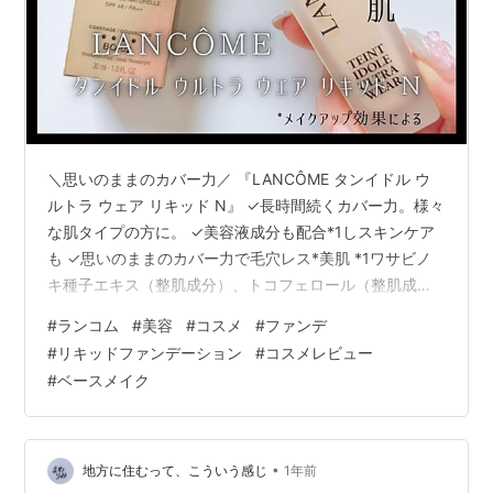
＼思いのままのカバー力／ 『LANCÔME タンイドル ウ
ルトラ ウェア リキッド N』 ✓長時間続くカバー力。様々
な肌タイプの方に。 ✓美容液成分も配合*1しスキンケア
も ✓思いのままのカバー力で毛穴レス*美肌 *1ワサビノ
キ種子エキス（整肌成分）、トコフェロール（整肌成
分） α-グルカンオリゴサッカリド（整肌成分） ポリムニ
#
ランコム
#
美容
#
コスメ
#
ファンデ
アソンチホリア根汁（整肌成分）、乳酸桿菌（整肌成
#
リキッドファンデーション
#
コスメレビュー
分）​ *2メイクアップ効果による しっかりカバー力もある
#
ベースメイク
けど厚塗り感がなくて◎ 自然なツヤ感もお気に入り♪ 崩
れにくく乾燥しにくいから長時間つけててもストレスフ
リー✨ 気になる人はぜひチェックしてみてね✅ ランキン
グ参加…
•
地方に住むって、こういう感じ
1年前