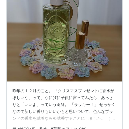
昨年の１２月のこと。 「クリスマスプレゼントに香水が
ほしいな」って、なにげに子供に言ってみたら、あっさ
りと「いいよ」っていう返答。 「ラッキー！」 せっかく
なので新しい香りもいいかもと思いついて、色んなブラ
ンドの香水を試着ならぬ試香することにしました。 （ 最
近、親と子供の立場が逆転しているような気もしないで
#
LANCÔME 香水
#
薔薇のアトマイザー