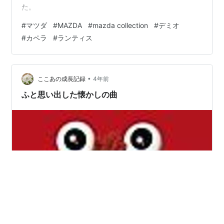
た。
#
マツダ
#
MAZDA
#
mazda collection
#
デミオ
#
カペラ
#
ランティス
•
ここあの成長記録
4年前
ふと思い出した懐かしの曲