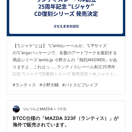
【“Lジャケ”とは】 “L”antisレーベルが、“L”Pサイズ
の“L”argeパッケージで、名盤のアートワークを復刻する
商品シリーズ lantis.jp 小野さんの『熱烈ANSWER』があ
りますよ。これはっ……ランティスレーベル創立25周年
記念 “Lジャケ”CD復刻シリーズ 発売決定！※Lジャケとは
“L”antisレーベルが、“L”Pアナログサイズの“L”argeな紙ジ
#
ランティス
#
小野大輔
#
バトスピブレイブ
ャケパッケージで、CDを再発リリースするシリーズです
あなたの思い出の1枚は、どれですか？#Lジャケ
#Lantis25thhttps://t.co/JN5JJ2r0KC
•
pic.twitter.com/FyZBDuEz7S—…
つらつらとMAZDA
3年前
BTCC仕様の「MAZDA 323F（ランティス）」が
海外で販売されています。