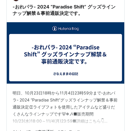
ル付近でしたが 親がもう、疲れたと 試乗体験もあって、
-おれパラ- 2024 “Paradise Shift” グッズライン
出たてのCX…
ナップ解禁＆事前通販決定です。
明日、10月23日18時から11月4日23時59分まで-おれパ
ラ- 2024 “Paradise Shift”グッズラインナップ解禁＆事前
通販決定👏ライブフォトを使用したアイテムなど盛りだ
くさんなラインナップです🐻‍❄🎶■販売期間
10/23(水)18:00～11/4(月)23:59■詳細はこちら👇
https://t.co/ENGf5L9ZXT#おれパラ