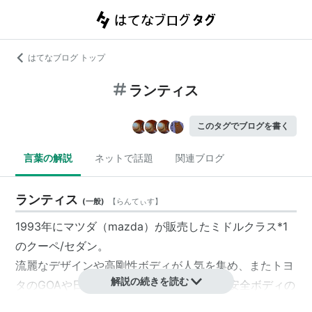
はてなブログ トップ
ランティス
このタグでブログを書く
言葉の解説
ネットで話題
関連ブログ
ランティス
(
一般
)
【
らんてぃす
】
1993年に
マツダ
（
mazda
）が販売したミドルクラス
*1
のクーペ/セダン。
流麗なデザインや高剛性ボディが人気を集め、またトヨ
解説の続きを読む
タの
GOA
や日産の
ゾーンボディ
などの衝突安全ボディの
さきがけとしても知られる。