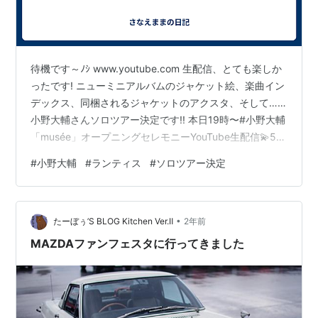
待機です～ﾉｼ www.youtube.com 生配信、とても楽しか
ったです! ニューミニアルバムのジャケット絵、楽曲イン
デックス、同梱されるジャケットのアクスタ、そして……
小野大輔さんソロツアー決定です!! 本日19時〜#小野大輔
「musée」オープニングセレモニーYouTube生配信💫5月
14日(水)発売7thミニアルバム「musée」の最新情報をお
#
小野大輔
#
ランティス
#
ソロツアー決定
届け🎭ぜひ #小野Dmusee で感想をポストしてください
ね📮https://t.co/TyvRIzK3KQ
pic.twitter.com/D55f772gmg— 小野大輔アーティスト
•
STAFF公式 (@onoD_Musicstaff) …
たーぼぅ’S BLOG Kitchen Ver.Ⅱ
2年前
MAZDAファンフェスタに行ってきました