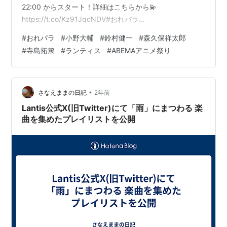
22:00 からスタート！詳細はこちらから💫
https://t.co/Kz91JqcNDV#おれパラ
pic.twitter.com/B9zCidOBB4— おれパラ公式(ランティ
#
おれパラ
#
小野大輔
#
鈴村健一
#
森久保祥太郎
スレーベル) (@orepara) 2024年7月10日 ／発売決定‼
#
寺島拓篤
#
ランティス
#
ABEMAアニメ祭り
Original Entertainment Paradise -#おれパラ- 2023 RIDE
ON!!!! Blu-ray2024.10.02 on sale…
•
さなえままの日記
2年前
Lantis公式X(旧Twitter)にて「雨」にまつわる 楽
曲を集めたプレイリストを公開