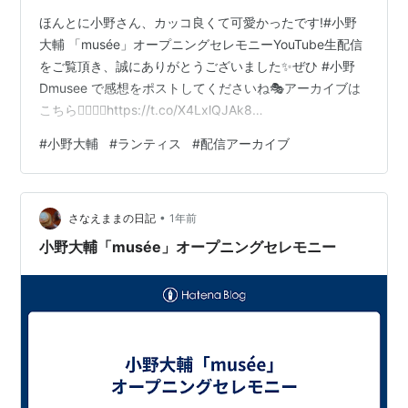
ほんとに小野さん、カッコ良くて可愛かったです!#小野
大輔 「musée」オープニングセレモニーYouTube生配信
をご覧頂き、誠にありがとうございました✨ぜひ #小野
Dmusee で感想をポストしてくださいね🎭アーカイブは
こちら💁‍♂️💁‍♀️https://t.co/X4LxlQJAk8
pic.twitter.com/BfXuAvGkXO— 小野大輔アーティスト
#
小野大輔
#
ランティス
#
配信アーカイブ
STAFF公式 (@onoD_Musicstaff) 2025年4月1日
•
さなえままの日記
1年前
小野大輔「musée」オープニングセレモニー