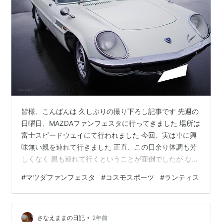
皆様、こんばんは 久しぶりの撮り下ろし記事です 先週の
日曜日、MAZDAファンフェスタに行ってきました 場所は
富士スピードウェイにて行われました 今回、実は車に興
味無い親を連れて行きました 正直、この日余り体調も芳
しくなく 親も連れて行くということが面倒でしたが なん
とか振り絞って行って来た次第 いきなりのレア車両に気
#
マツダファンフェスタ
#
コスモスポーツ
#
ランティス
分が少々上昇 メインスタンドにやってきました この時点
で結構歩く サーキットって広いですからね💦 反対側にピ
ットビルがあり ヒストリックカー展示
•
MAZDAspiritRacingの展示等 メインイベントはピットビ
さなえままの日記
2年前