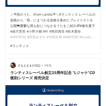
／☔雨のうた。(from Lantis)☔＼#ランティス レーベルの
楽曲から「雨」にまつわる楽曲を集めたプレイリストを
公開🐸憂鬱な雨も虹につながるうたをご紹介🌈#麻生夏子
#緒方恵美 #小野大輔 #叶 #熊田茜音 #鈴木愛奈
#SDFRON #田所あずさ #寺島拓篤 #仲村宗悟 #lovelive
etc...🌂— Lantis（ランティス）公式 (@lantis_staff)
#
ランティス
2024年6月11日 画像から各配信サイトにリンクされてい
ます。
•
さなえままの日記
3年前
ランティスレーベル創立25周年記念 “Lジャケ”CD
復刻シリーズ 発売決定