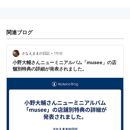
「ランティス・アピール」という当時のキャッチコピー
は印象的だった。
販売の方は振るわず、1997年に生産中止の憂き目を見
るが、その先進性は今もなお語り草。そして根強い人気
関連ブログ
を誇る。
•
さなえままの日記
1年前
*1
:
サイズはカペラとファミリアの中間
小野大輔さんニューミニアルバム「musee」の店
舗別特典の詳細が発表されました。
ランティス
(
アニメ
)
【
らんてぃす
】