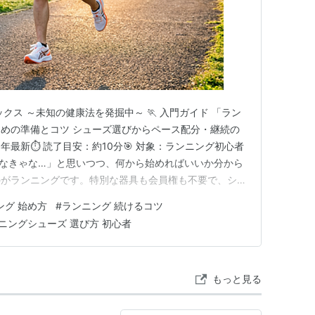
ックス ～未知の健康法を発掘中～ 🏃 入門ガイド 「ラン
めの準備とコツ シューズ選びからペース配分・継続の
26年最新⏱ 読了目安：約10分🎯 対象：ランニング初心者
しなきゃな…」と思いつつ、何から始めればいいか分から
のがランニングです。特別な器具も会員権も不要で、シュ
められる手軽さが魅力。 でも「いきなり走り出したら膝
ング 始め方
#
ランニング 続けるコツ
た」という経験をお持ちの方も多いのではないでしょう
ニングシューズ 選び方 初心者
知って…
もっと見る