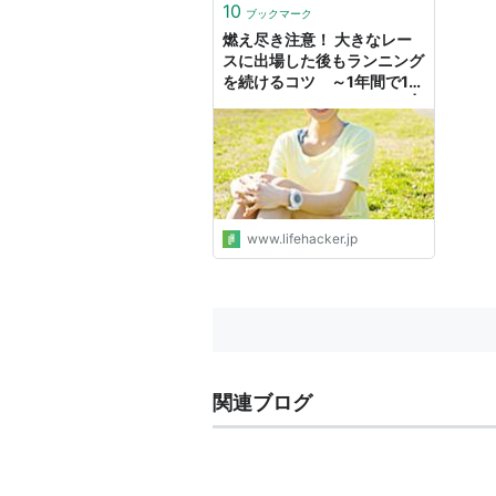
10
ブックマーク
燃え尽き注意！ 大きなレー
スに出場した後もランニング
を続けるコツ ～1年間で1分
も運動していないあなたへ |
ライフハッカー・ジャパン
www.lifehacker.jp
関連ブログ