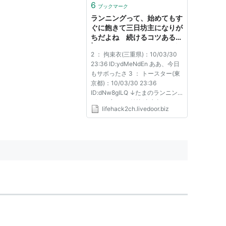
6
ブックマーク
ランニングって、始めてもす
ぐに飽きて三日坊主になりが
ちだよね 続けるコツある？
| ライフハックちゃんねる弐
2 ： 拘束衣(三重県)：10/03/30
式
23:36 ID:ydMeNdEn ああ、今日
もサボったさ 3 ： トースター(東
京都)：10/03/30 23:36
ID:dNw8gILQ ↓たまのランニン
グが一言 4 ： 付箋(東京都)：
lifehack2ch.livedoor.biz
10/03/30 23:36 ID:c+xGktvW 息
切れするよな 5 ： ゆで卵(東京
都)：10/03/30 23:36
ID:QABWKCXw ライトニングが
主役のゲームは確かに三日坊...