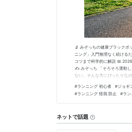
🔬 みぞっちの健康ブラックボ
ニング」入門無理なく続けるた
コツまで科学的に解説 📅 20
✍ みぞっち 「そろそろ運動
ない。そんな方にぴったりな
ーズ1足さえあれば今日から始
#
ランニング 初心者
#
ジョギ
が痛くなった」「3日で挫折し
#
ランニング 怪我 防止
#
ラン
か。じつは正しい準備とコツを
ネットで話題