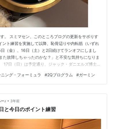
す。 スミマセン、このところブログの更新をサボりす
木）にポイント練習を実施して以降、恥骨辺りや内転筋（いずれ
5日（金）、16日（土）と2日続けてランオフにしまし
.xyz 「また故障しちゃったのかな？」と不安な気持ちになりま
。 17日（日）は予定通り、ジャック・ダニエルズ博士の
12週のQ1を実施しました。 ダニエルズのランニング・
ンニング・フォーミュラ
#
2Qプログラム
#
ガーミン
・マガジン社/ジャック・ダニエルズ posted with…
•
ルー♪
3年前
生日と今日のポイント練習