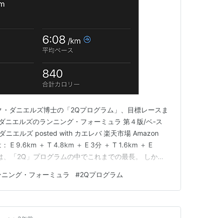
ク・ダニエルズ博士の「2Qプログラム」、目標レースま
 ダニエルズのランニング・フォーミュラ 第４版/ベ-ス
ルズ posted with カエレバ 楽天市場 Amazon
9.6km ＋ T 4.8km ＋ E 3分 ＋ T 1.6km ＋ E
8㎞は、「2Q」プログラムの中でこれまでの最長。 しか
中で太字で表記されています。 ジャック・ダニエルズ
ンニング・フォーミュラ
#
2Qプログラム
グのうち、太文字で示した部分…