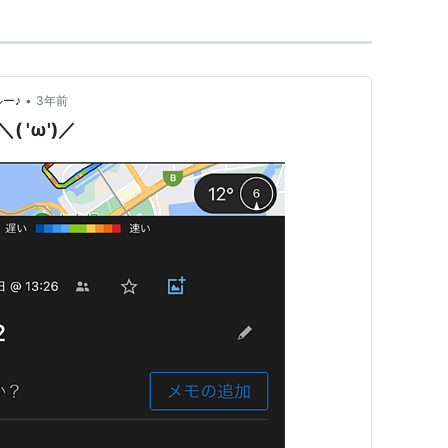
•
ルー♪
3年前
 'ω')／