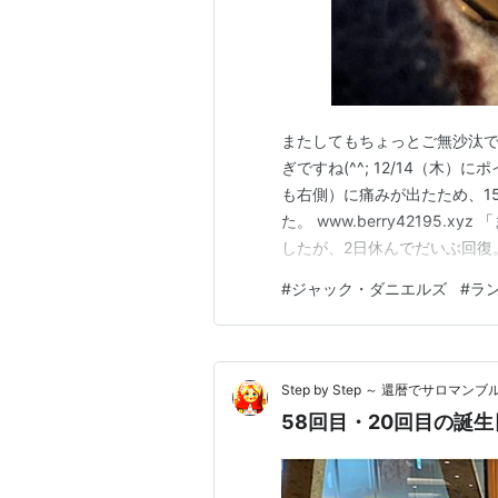
またしてもちょっとご無沙汰で
ぎですね(^^; 12/14（
も右側）に痛みが出たため、1
た。 www.berry42195
したが、2日休んでだいぶ回復
「2Qプログラム」、レースまで
#
ジャック・ダニエルズ
#
ラ
フォーミュラ 第４版/ベ-スボ-ル
Step by Step ～ 還暦でサロマンブ
58回目・20回目の誕