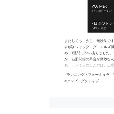
またしても、少しご無沙汰です
す(笑) ジャック・ダニエルズ
め、1週間に73㎞走りました。
か、右股関節の具合が微妙なん
あ、ランオフにしたのは、土
酔い気味だったせいでもあります
#
ランニング・フォーミュラ
で、昨日は目標レースまで11
#
アンプロダクティブ
ーミュラ 第４版/ベ-スボ-ル・