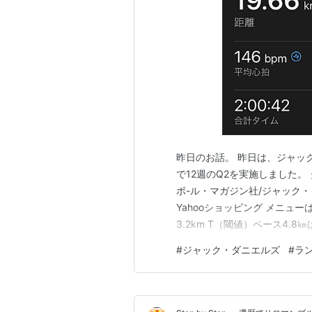
昨日のお話。 昨日は、ジャッ
で12週のQ2を実施しました。
ボ-ル・マガジン社/ジャック・ダニエ
Yahooショッピング メニューは： E 
3.2km T（閾値）ペース4.
も、この日のメニューは、本の
#
ジャック・ダニエルズ
#
ラ
博士によれば： Qトレーニン