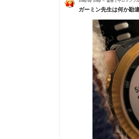
Step by Step ～ 還暦でサロマンブ
ガーミン先生は何か勘