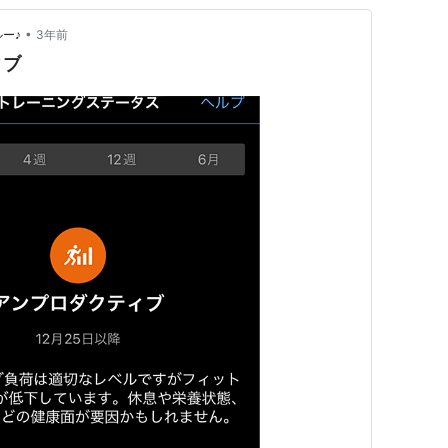
•
ルー♪
3年前
ィブ