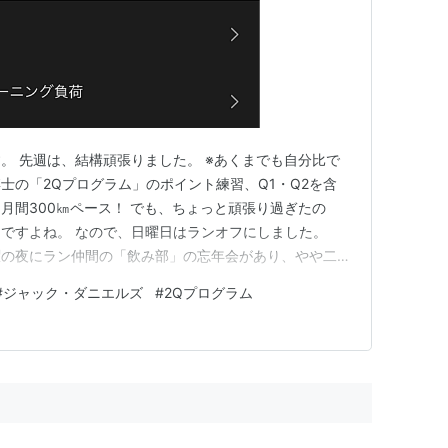
。 先週は、結構頑張りました。 ※あくまでも自分比で
博士の「2Qプログラム」のポイント練習、Q1・Q2を含
 月間300㎞ペース！ でも、ちょっと頑張り過ぎたの
ですよね。 なので、日曜日はランオフにしました。
曜の夜にラン仲間の「飲み部」の忘年会があり、やや二日
(^^; 1日休んでだいぶ股関節の機嫌も治ってくれたの
#
ジャック・ダニエルズ
#
2Qプログラム
週のQ1を実施しました。 ダニエルズのランニング・フォ
…