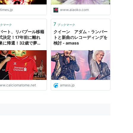
times.jp
www.aiaoko.com
7
クマーク
ブックマーク
バート、リバプール移籍
クイーン アダム・ランバー
式決定！17年前に離れ
トと新曲のレコーディングを
巣に帰還！32歳で夢掴
検討 - amass
ww.calciomatome.net
amass.jp