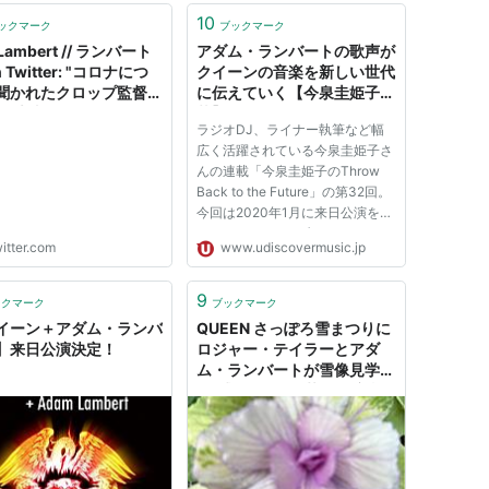
10
ックマーク
ブックマーク
 Lambert // ランバート
アダム・ランバートの歌声が
n Twitter: "コロナにつ
クイーンの音楽を新しい世代
聞かれたクロップ監督の
に伝えていく【今泉圭姫子連
:「大事なテーマについ
載】
ラジオDJ、ライナー執筆など幅
ッカー監督の意見を聞く
広く活躍されている今泉圭姫子さ
が理解できない。有名だ
んの連載「今泉圭姫子のThrow
と言って私の言う事に傾
Back to the Future」の第32回。
要はない。私は素人だ。
今回は2020年1月に来日公演を行
家の意見を聞くべき。見
ったクイーン+アダム・ランバー
覧、私はキャップ姿にろ
itter.com
www.udiscovermusic.jp
トの来日公演について、デビュー
髭剃りも…
からクイーンを追い続けてきた今
s://t.co/wj8Ik0mRXF"
泉さんにアダム・ランバートの過
9
ックマーク
ブックマーク
去のインタビューとともに執筆し
イーン＋アダム・ランバ
QUEEN さっぽろ雪まつりに
て...
】来日公演決定！
ロジャー・テイラーとアダ
ム・ランバートが雪像見学へ
(公式YouTube)札幌公演当
日券！ - Arigato 毎日幸せを
感じる「懐かしい曲」と「思
い出」と「終活」