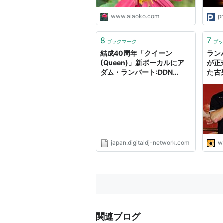
イア、フィリップ・グラス、
Hamilton) - Arigato 毎日幸
www.aiaoko.com
pr
せを感じる「懐かしい曲」と
「思い出」と「終活」
8
7
ブックマーク
ブッ
結成40周年「クイーン
ラン
(Queen)」新ボーカルにア
が正
ダム・ランバート:DDN
た古
JAPAN
む！
japan.digitaldj-network.com
w
関連ブログ