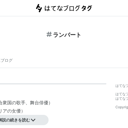
ランバート
連ブログ
はてな
はてな
はてな
合衆国の歌手、舞台俳優）
Copyrig
リアの女優）
フランスの俳優）
解説の続きを読む
ランドのサッカー選手）