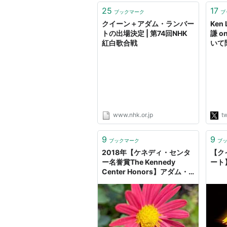
25
17
ブックマーク
ブ
クイーン＋アダム・ランバー
Ken
トの出場決定 | 第74回NHK
謙 o
紅白歌合戦
いて
回答
てサ
文化
から
く必
専門
てご
www.nhk.or.jp
tw
くに
http
9
9
ブックマーク
ブ
2018年【ケネディ・センタ
【ク
ー名誉賞The Kennedy
ート
Center Honors】アダム・
ランバート(クイーンの
Adam Lambert） が シェー
ル Cher を称える代表曲の
「Believe」(ウェイン・ショ
ーター、リーバ・マッキンタ