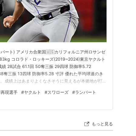
ー・ランバート) アメリカ合衆国🇺🇸カリフォルニア州ロサンゼ
83kg コロラド・ロッキーズ(2019~2024)東京ヤクルト
成績 28試合 61.1回 50奪三振 29四球 防御率5.72
0回 38奪三振 13四球 防御率5.28 寸評 優れた平均球速のき
腕。成績上はあまりよくなさそうに見えるが本拠地が打者
であることもありかなり悪く映ってしまっている。映像を
#
再現選手
#
ヤクルト
#
スワローズ
#
ランバート
球は優秀であり…
もっと見る