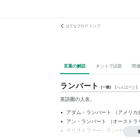
はてなブログ トップ
言葉の解説
ネットで話題
関
ランバート
(
一般
)
【
らんばーと
】
英語圏の人名。
アダム・ランバート
（アメリカ
アン・ランバート
（オーストラ
クリストファー・ランバート
（
リッキー・ランバート
（イング