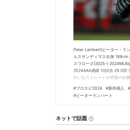
Peter Lambert(ピータ
ルスサンディマス出身 188cm 
スワローズ(2025-) 2024MLB
2024AAA成績 10試合 29.
れいなストレートが武器の右
天国のクアーズ・フィールド
#
プロスピ2024
#
新外国人
見るとわかるように投げている
#
ピーターランバート
ネットで話題