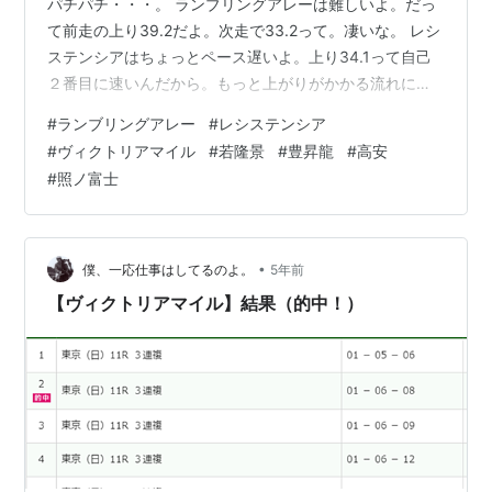
パチパチ・・・。 ランブリングアレーは難しいよ。だっ
て前走の上り39.2だよ。次走で33.2って。凄いな。 レシ
ステンシアはちょっとペース遅いよ。上り34.1って自己
２番目に速いんだから。もっと上がりがかかる流れにし
ないと。 乗ってたの誰だよ。 ・・・レジェンドじゃ
#
ランブリングアレー
#
レシステンシア
ん・・・。 まぁしょうがないか。 さて、気を取り直して
#
ヴィクトリアマイル
#
若隆景
#
豊昇龍
#
高安
大相撲。 ワタクシ一推しの若隆景はおにぎり君に勝利。
#
照ノ富士
いい相撲だったねぇ。 そして二推しの豊昇龍。朝乃山を
撃破！ って、やっぱり今場所の朝乃山、弱いよね？負け
越しもありうるな。 さらに、影の一推し高安。長い相撲
を制して２敗を死守！…
•
僕、一応仕事はしてるのよ。
5年前
【ヴィクトリアマイル】結果（的中！）