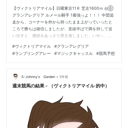
【ヴィクトリアマイル】日曜東京11Ｒ 芝左1600ｍ ◎⑥
グランアレグリア ルメール騎手 1着強っよ！！！ 中団追
走から、コーナーを外から持ったまま上がっていったと
ころで勝ちは確信しましたが、直線半ばで満を持して追
い出すと、後続をあっさり突き放しました。いや～、や
っぱり強かったですね。 〇⑤デゼル 川田騎手 8着中団
#
ヴィクトリアマイル
#
グランアレグリア
後方追走も伸びきれず。グランアレグリア、マジックキ
#
ランブリングアレー
#
マジックキャッスル
#
競馬予想
ャッスルよりも後ろからと、想定していたより後方から
の競馬になり、上がり33,2秒で2着と0,2秒差なので頑張
ってはいるんですがね～。 ▲①マジックキャッスル 戸
崎騎手 3着勝った馬が強すぎましたね。予想していたよ
•
S-Johnny's Garden
5年前
りは前めでしたが、ナ…
週末競馬の結果 - （ヴィクトリアマイル 的中）