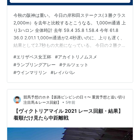
今秋の阪神は重い。 今日の岸和田ステークス(３勝クラス
2,000m）を去年と比較するとこうなる。 1,000m通過 上
り3ハロン 全体時計 去年 59.4 35.8 1.58.4 今年 61.8
36.0 2.01.1 1,000m通過が2.4秒遅いのに、上りも遅く、
結果として2.7秒もの大差になっている。 今日の２勝クラ
ス1,400mはこうなっている。 600m通過 上り3ハロン 全
#
エリザベス女王杯
#
アカイトリノムスメ
体時計 去年 33.9 35.8 1.21.0 今年 34.9 35.7 1.22.0
#
ランブリングアレー
#
テルツェット
600m通過が1秒遅いのに上りがほぼ同じで、結果も1秒
#
ウインマリリン
#
レイパパレ
差。 ちなみにファンタジーステークスはこうだ。 600m
通過 上り3ハ…
競馬予想のホネ【坂路ビシビシの日々〜 重賞予想と追い切り
•
注目馬＆レース回顧】
5年前
【ヴィクトリアマイル 2021 レース回顧・結果】
着順だけ見たら中距離戦