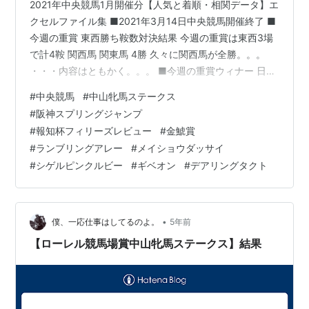
2021年中央競馬1月開催分【人気と着順・相関データ】エ
クセルファイル集 ■2021年3月14日中央競馬開催終了 ■
今週の重賞 東西勝ち鞍数対決結果 今週の重賞は東西3場
で計4鞍 関西馬 関東馬 4勝 久々に関西馬が全勝。。。
・・・内容はともかく。。。 ■今週の重賞ウィナー 日時
レース 格 勝馬 性齢 時計 着差 所属 3/13 中山牝馬S芝
#
中央競馬
#
中山牝馬ステークス
1800M G3 ランブリングアレー 牝5 1:54.8 ハナ 栗東友
#
阪神スプリングジャンプ
道康夫 3/13 阪神SJ芝3900M J・G2 メイショウダッサイ
#
報知杯フィリーズレビュー
#
金鯱賞
牡8 4:24.6 7馬身 栗東飯田祐史 3/14 報知杯FR芝1400M
#
ランブリングアレー
#
メイショウダッサイ
G2 シゲルピンクルビー 牝3 1:…
#
シゲルピンクルビー
#
ギベオン
#
デアリングタクト
•
僕、一応仕事はしてるのよ。
5年前
【ローレル競馬場賞中山牝馬ステークス】結果