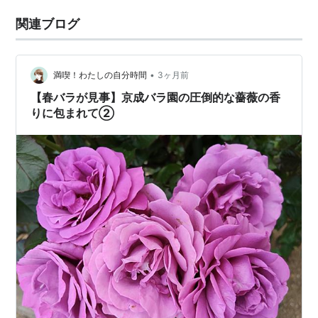
関連ブログ
•
満喫！わたしの自分時間
3ヶ月前
【春バラが見事】京成バラ園の圧倒的な薔薇の香
りに包まれて②