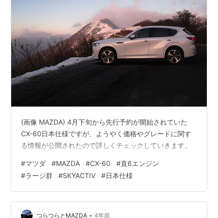
(画像 MAZDA) 4月下旬から先行予約が開始されていた
CX-60日本仕様ですが、ようやく価格やグレードに関す
る情報が公開されたので詳しくチェックしていきます。
#
マツダ
#
MAZDA
#
CX-60
#
直6エンジン
#
ラージ群
#
SKYACTIV
#
日本仕様
•
つらつらとMAZDA
4年前