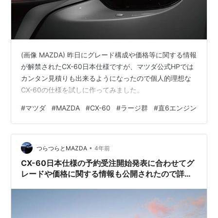
(画像 MAZDA) 昨日にグレード構成や価格等に関する情報
が解禁されたCX-60日本仕様ですが、マツダ公式HPでは
カンタン見積りも出来るようになったので個人的理想な
CX-60の仕様を試しに作ってみました。
#
マツダ
#
MAZDA
#
CX-60
#
ラージ群
#
直6エンジン
•
つらつらとMAZDA
4年前
CX-60日本仕様の予約受注開始発表に合わせてグ
レードや価格に関する情報も公開されたので詳し
くチェック。