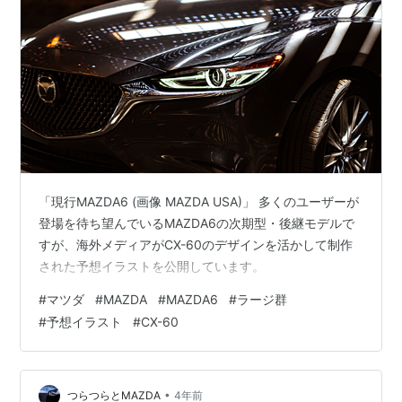
「現行MAZDA6 (画像 MAZDA USA)」 多くのユーザーが
登場を待ち望んでいるMAZDA6の次期型・後継モデルで
すが、海外メディアがCX-60のデザインを活かして制作
された予想イラストを公開しています。
#
マツダ
#
MAZDA
#
MAZDA6
#
ラージ群
#
予想イラスト
#
CX-60
•
つらつらとMAZDA
4年前