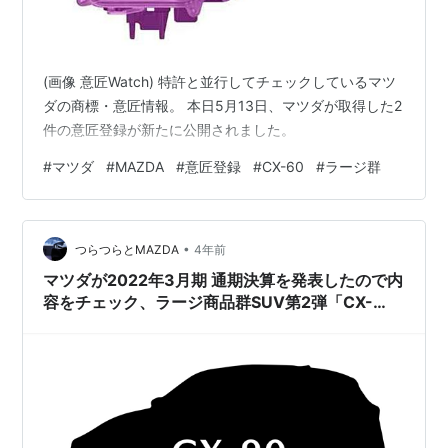
(画像 意匠Watch) 特許と並行してチェックしているマツ
ダの商標・意匠情報。 本日5月13日、マツダが取得した2
件の意匠登録が新たに公開されました。
#
マツダ
#
MAZDA
#
意匠登録
#
CX-60
#
ラージ群
•
つらつらとMAZDA
4年前
マツダが2022年3月期 通期決算を発表したので内
容をチェック、ラージ商品群SUV第2弾「CX-
90」は2022年度内に生産開始予定。