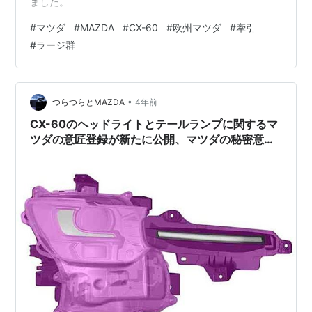
ました。
#
マツダ
#
MAZDA
#
CX-60
#
欧州マツダ
#
牽引
#
ラージ群
•
つらつらとMAZDA
4年前
CX-60のヘッドライトとテールランプに関するマ
ツダの意匠登録が新たに公開、マツダの秘密意匠
は残り10件に。