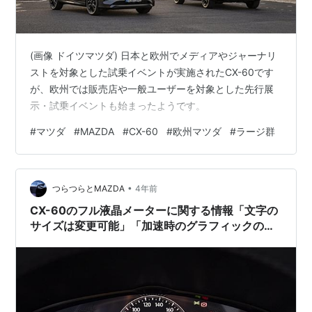
(画像 ドイツマツダ) 日本と欧州でメディアやジャーナリ
ストを対象とした試乗イベントが実施されたCX-60です
が、欧州では販売店や一般ユーザーを対象とした先行展
示・試乗イベントも始まったようです。
#
マツダ
#
MAZDA
#
CX-60
#
欧州マツダ
#
ラージ群
•
つらつらとMAZDA
4年前
CX-60のフル液晶メーターに関する情報「文字の
サイズは変更可能」「加速時のグラフィックの違
い」