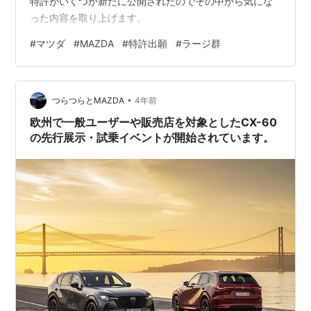
特許がいくつか新たに公開されたのでその中から気にな
った内容を取り上げます。
#
マツダ
#
MAZDA
#
特許出願
#
ラージ群
•
つらつらとMAZDA
4年前
欧州で一般ユーザーや販売店を対象としたCX-60
の先行展示・試乗イベントが開始されています。