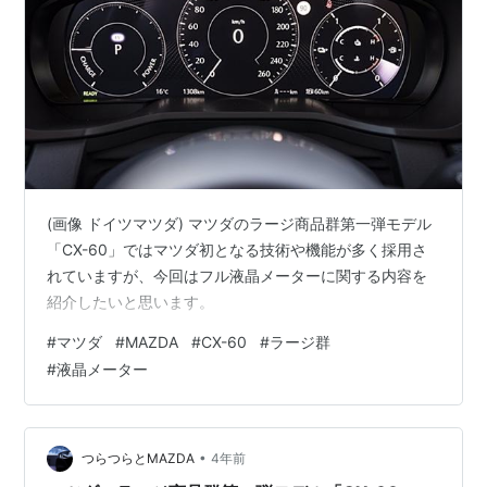
(画像 ドイツマツダ) マツダのラージ商品群第一弾モデル
「CX-60」ではマツダ初となる技術や機能が多く採用さ
れていますが、今回はフル液晶メーターに関する内容を
紹介したいと思います。
#
マツダ
#
MAZDA
#
CX-60
#
ラージ群
#
液晶メーター
•
つらつらとMAZDA
4年前