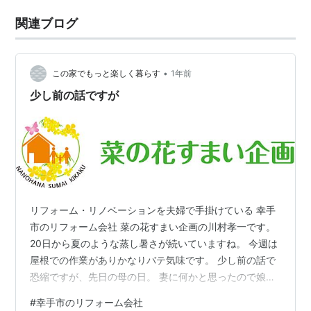
関連ブログ
•
この家でもっと楽しく暮らす
1年前
少し前の話ですが
リフォーム・リノベーションを夫婦で手掛けている 幸手
市のリフォーム会社 菜の花すまい企画の川村孝一です。
20日から夏のような蒸し暑さが続いていますね。 今週は
屋根での作業がありかなりバテ気味です。 少し前の話で
恐縮ですが、先日の母の日。 妻に何かと思ったので娘と
話して昼食を外食に。 と言っても娘の大好きなラーメ
#
幸手市のリフォーム会社
ン。 私も大好きな幸手市のラーメンショップ椿へ 久しぶ