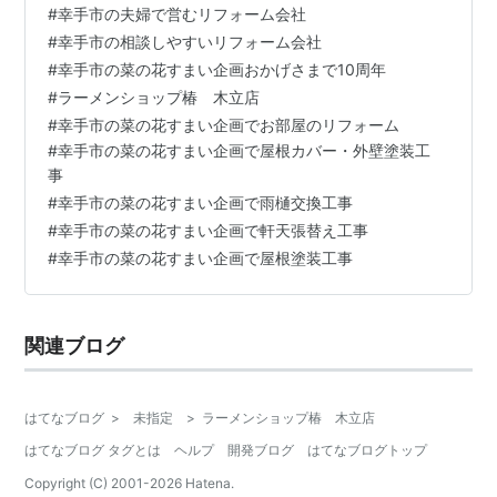
#
幸手市の夫婦で営むリフォーム会社
りに食べに行きました。 なかなか行く機会が無くあまり
#
幸手市の相談しやすいリフォーム会社
の久しぶりだったので いつも以上にすごく美味しく感じ
#
幸手市の菜の花すまい企画おかげさまで10周年
て大満足でした。 ↑ 今回はネギラーメンを頂きました。
#
ラーメンショップ椿 木立店
うまかったです 我が家は好みがバラバラなのですが、今
#
幸手市の菜の花すまい企画でお部屋のリフォーム
回は 私はしょうゆ 妻…
#
幸手市の菜の花すまい企画で屋根カバー・外壁塗装工
事
#
幸手市の菜の花すまい企画で雨樋交換工事
#
幸手市の菜の花すまい企画で軒天張替え工事
#
幸手市の菜の花すまい企画で屋根塗装工事
関連ブログ
はてなブログ
>
未指定
>
ラーメンショップ椿 木立店
はてなブログ タグとは
ヘルプ
開発ブログ
はてなブログトップ
Copyright (C) 2001-
2026
Hatena.