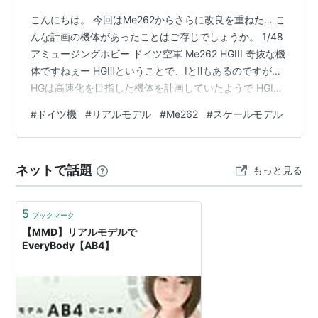
こんにちは。 今回はMe262からさらに改良を重ねた… こ
んな計画の機体があったことはご存じでしょうか。 1/48
アミュージングホビー ドイツ空軍 Me262 HGIII 奇抜な機
体ですねぇー HGⅢということで、ⅠとⅡもあるのですが…
HGは高速化を目指した機体を計画していたようで HGⅠは
テスト飛行を行っていますが、それ以外は計画のまま終
#
ドイツ機
#
リアルモデル
#
Me262
#
スケールモデル
わりました。 幻のMe262ということですね。 ですが、さ
すがドイツ機といったデザインではないでしょうか。 か
っこいいですよねぇ。 さて、キットについてですが、 ア
ネットで話題
もっと見る
ミュージングホビー製は初めて製作しました。 すべてが
良いとは言えませんが、モールドも良いの…
5
ブックマーク
【MMD】リアルモデルで
EveryBody【AB4】