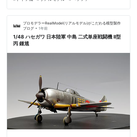
も良かったです。 小さいのに、存在感がすごい ヘッツァ
ーって、もともと小さい駆逐戦車ですが、 完成するとす
ごく存在感があります。 低くて鋭いシルエットがとにか
プロモデラーRealModel(リアルモデル)がこだわる模型製作
くカッコいい！ 塗装について 三色迷彩の待ち伏せ塗装を
•
ブログ
1年前
施してあります。 戦車特有な適度な汚し塗装もしてあり
1/48 ハセガワ 日本陸軍 中島 二式単座戦闘機 II型
ます。 砲…
丙 鍾馗