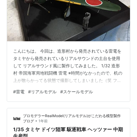
こんにちは。 今回は、造形村から発売されている雷電を
タミヤから発売されているリアルサウンドの土台を使用
して リアルサウンド風に製作してみました。 1/32 造形
村 帝国海軍局地戦闘機 雷電 ※時間がなかったので、机の
上が散らかってる状態で撮影してしまいました（笑 フィ
ギュアも作ってみたのですが、良い感じですねぇ。 リベ
#
雷電
#
リアルモデル
#
スケールモデル
ット打ちもしてあるので、見ごたえありますね。 エンジ
ンカウルも少し外して、エンジンを見ることもできます
が、 作りこんであるのに、あんまり見えないのがショッ
プロモデラーRealModel(リアルモデル)がこだわる模型製作
クですね… ちょっと周りが散らかってるので 微妙な感じ
•
ブログ
1年前
ですが、作品はいい感じなので満足でした♪
1/35 タミヤ ドイツ陸軍 駆逐戦車 ヘッツァー 中期
生産型