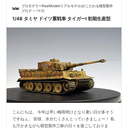
は、三沢基地所属機となります。 キャノピーや、フラッ
プロモデラーRealModel(リアルモデル)がこだわる模型製作
ペは別パーツが付いており、交換可能となっています。
•
ブログ
1年前
塗装について 新しい機体なので汚し塗装などはしていま
1/48 タミヤ ドイツ重戦車 タイガーI 初期生産型
せ…
こんにちは。 今年は早い梅雨明けとなり暑い日が多そう
ですねぇ。 皆様、水分たくさんとっていきましょー！ 私
も汗かきながら模型製作三昧の日々を過ごしておりま