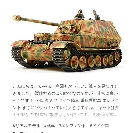
こんにちは。 いやぁー今回もかっこいい戦車を見つけて
きました。 製作するのは初めてなのですが、非常に良か
ったです！ 1/35 タミヤ ドイツ陸軍 重駆逐戦車 エレファ
ント まさにゾウっ！っていう大きさですね。 キットはタ
ミヤ製なので非常に制作はしやすいです。 部分連結式履
帯なのでリアル感たっぷりですね。 重厚感もあります。
#
リアルモデル
#
戦車
#
エレファント
#
ドイツ軍
全体のフォルム的にはブサかっこいい感じでしょうか。
#
スケールモデル