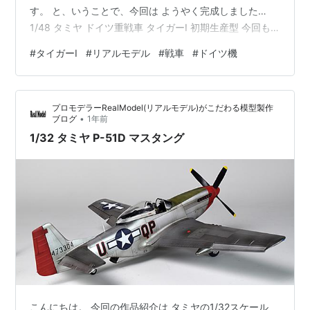
す。 と、いうことで、今回は ようやく完成しました…
1/48 タミヤ ドイツ重戦車 タイガーI 初期生産型 今回も
キレイ目に仕上げてみました。 ティーガーⅠですね。 後
#
タイガーⅠ
#
リアルモデル
#
戦車
#
ドイツ機
期型の方が良いと思ってたんですが、 いざ製作すると初
期生産型もいいじゃないですか。 キットもタミヤ製とい
うこともあり、さすがの完成度です。 小さいスケールな
プロモデラーRealModel(リアルモデル)がこだわる模型製作
がらも、力強さを感じるフォルムがしっかりと再現され
•
ブログ
1年前
ていますねぇ。特に砲塔のキューポラや車体前面の装甲
1/32 タミヤ P-51D マスタング
版もいい感じに表現さ…
こんにちは。 今回の作品紹介は タミヤの1/32スケール