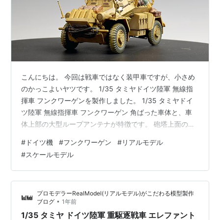
こんにちは。 今回は戦車ではなく装甲車ですが、小さめ
のかっこよいヤツです。 1/35 タミヤドイツ陸軍 無線指
揮車 フンクワーゲンを製作しました。 1/35 タミヤドイ
ツ陸軍 無線指揮車 フンクワーゲン 角ばった車体と、車
体上部の大型ループアンテナが特徴です。 砲塔上面のメ
ッシュはエッチングパーツが付いてあったので使用しま
#
ドイツ機
#
フンクワーゲン
#
リアルモデル
した。 デザインも変わっていてかっこいいですね。 車体
#
スケールモデル
にはたくさんの特殊な装備をつけていますので、 その辺
も取り付けてあります。 キットはタミヤ製なので安心で
すね。 製作もしやすいキットだと思います。 ただ、パー
プロモデラーRealModel(リアルモデル)がこだわる模型製作
ツ数はそれなりに多いです。 フィギュアもかっこいで
•
ブログ
1年前
す！ 塗装につ…
1/35 タミヤ ドイツ陸軍 重駆逐戦車 エレファント