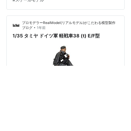
この戦車は、工場出荷時からツィメリットコーティング
が施されているため、 キットにもツィメリットコーティ
ングをしようと純正シートを使用してあります。 塗装に
プロモデラーRealModel(リアルモデル)がこだわる模型製作
ついて 三色迷彩も自然な感じに塗装しました。 汚し塗装
•
ブログ
1年前
も少し加えてあ…
1/35 タミヤ ドイツ軍 軽戦車38 (t) E/F型