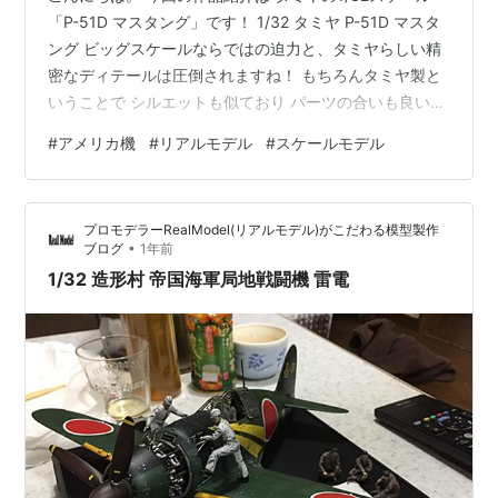
「P-51D マスタング」です！ 1/32 タミヤ P-51D マスタ
ング ビッグスケールならではの迫力と、タミヤらしい精
密なディテールは圧倒されますね！ もちろんタミヤ製と
いうことで シルエットも似ており パーツの合いも良いの
で製作しやすいです。 実機のような迫力と雰囲気を感じ
#
アメリカ機
#
リアルモデル
#
スケールモデル
られる仕上がりです。 整備兵なども一緒に製作しました
が、 いい感じですねぇ！ また、マーリンエンジンの再現
度とマグネット式のカウル脱着ギミックは さすがのタミ
プロモデラーRealModel(リアルモデル)がこだわる模型製作
ヤと感じさせる設計となっていますね！ 感動しました！
•
ブログ
1年前
塗装について 今回はシルバー塗装となりますが、金属
1/32 造形村 帝国海軍局地戦闘機 雷電
感…