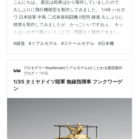
こんにちは。 最近は戦車ばかり製作していましたので、
久しぶりに飛行機模型を製作してみました。 1/48 ハセガ
ワ 日本陸軍 中島 二式単座戦闘機 II型丙 鍾馗 久しぶりに
鍾馗を製作してみましたが、かっこいいですねぇ。 キッ
トはハセガワ製ということで、問題なく製作できまし
た。 シルエットも似ていますね。 この鍾馗は他の機体と
#
鍾馗
#
リアルモデル
#
スケールモデル
#
日本機
比べるとシルエット的に頭でっかちぎみで かっこわるそ
うですが、完成してみると…かっこいいですね。不思議
です（笑） 機体自体はそこまで大きくないのですが、リ
プロモデラーRealModel(リアルモデル)がこだわる模型製作
ベット量がハンパないです… この画角だとリベットがよ
•
ブログ
1年前
く映えますね。 三面図を参考にしているので、できるか
1/35 タミヤドイツ陸軍 無線指揮車 フンクワーゲ
ぎり打っていま…
ン