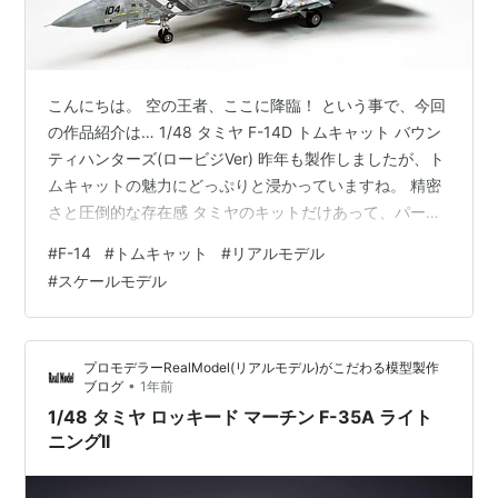
こんにちは。 空の王者、ここに降臨！ という事で、今回
の作品紹介は… 1/48 タミヤ F-14D トムキャット バウン
ティハンターズ(ロービジVer) 昨年も製作しましたが、ト
ムキャットの魅力にどっぷりと浸かっていますね。 精密
さと圧倒的な存在感 タミヤのキットだけあって、パーツ
の合いは素晴らしいです。 ストレスなく組み立てを進め
#
F-14
#
トムキャット
#
リアルモデル
ることができました。 ディティールも細かいので良い感
#
スケールモデル
じです。 追加工作について 脚注は3Dプリンター脚注を
使用しているので、細かいディティールまで再現されて
いるので一見の価値あります。 ピトー管は金属製に交換
プロモデラーRealModel(リアルモデル)がこだわる模型製作
しています。 F-14特有の可変翼のギミックもあります
•
ブログ
1年前
が、…
1/48 タミヤ ロッキード マーチン F-35A ライト
ニングII