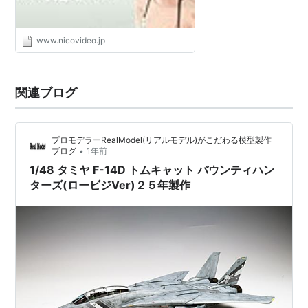
www.nicovideo.jp
関連ブログ
プロモデラーRealModel(リアルモデル)がこだわる模型製作
•
ブログ
1年前
1/48 タミヤ F-14D トムキャット バウンティハン
ターズ(ロービジVer)２５年製作