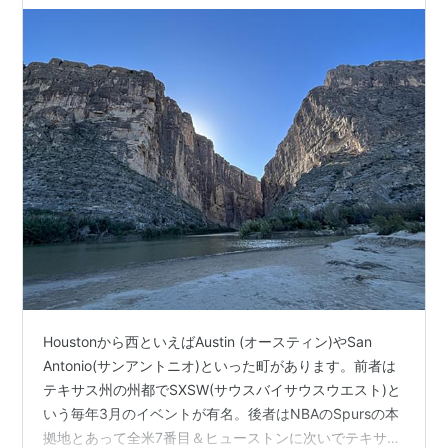
こなのでは
Houstonから西といえばAustin (オースティン)やSan
Antonio(サンアントニオ)といった町があります。前者は
テキサス州の州都でSXSW(サウスバイサウスウエスト)と
いう毎年3月のイベントが有名。後者はNBAのSpursの本
拠地とあって全米7番目＆ヒューストンに次いでテキサス