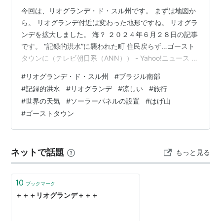
今回は、リオグランデ・ド・スル州です。 まずは地図か
ら。 リオグランデ付近は変わった地形ですね。 リオグラ
ンデを拡大しました。 海？ ２０２４年６月２８日の記事
です。 “記録的洪水”に襲われた町 住民戻らず…ゴースト
タウンに（テレビ朝日系（ANN）） - Yahoo!ニュース ２
か月前の話です。 ブラジル南部は記録的洪水に見舞われ
#
リオグランデ・ド・スル州
#
ブラジル南部
たようです。 森林伐採なんかが影響してるのかな？ 日本
#
記録的洪水
#
リオグランデ
#
涼しい
#
旅行
でもソーラーパネル設置で木を伐りますが、 気候が変動
#
世界の天気
#
ソーラーパネルの設置
#
はげ山
してるから何が起こるか分からないよね。 そこら中に地
#
ゴーストタウン
滑りで、はげ山ができそう。 それでは天気です。 リオグ
ランデの明日の天気は、 所により晴れ 最高気温１７℃
最…
ネットで話題
もっと見る
10
ブックマーク
＋＋＋リオグランデ＋＋＋