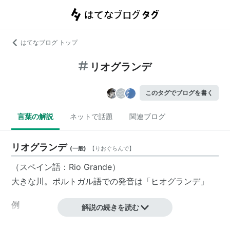
はてなブログ トップ
リオグランデ
このタグでブログを書く
言葉の解説
ネットで話題
関連ブログ
リオグランデ
(
一般
)
【
りおぐらんで
】
（スペイン語：Rio Grande）
大きな川。ポルトガル語での発音は「ヒオグランデ」
例
解説の続きを読む
リオグランデ川