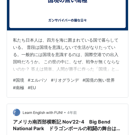
私たち日本人は、四方を海に囲まれている国で暮らして
いる。 普段は国境を意識しないで生活がなりたってい
る。一般的には国境を意識するのは、国際空港での出入
国時だろうか。 この世の中に、なぜ、戦争が無くならな
いのか？ 答えは簡単、人間が勝手に作った「国境」とい
う”縄張りらしきもの”があるから。 人類は人類で一つの
#
国境
#
エルパソ
#
リオグランデ
#
国境の無い世界
くくりなのに、なんと身勝手なことである。 宇宙飛行士
#
南極
#
EU
の毛利衛さんは「宇宙からは国境線が見えない」と言っ
た。 国境は人間が勝手に地図上に作った線なのだから見
えない。 だが、人類は馬鹿みたいにこの見えない線に固
執する。 だから、いさかいが絶えない。 ところで、「南
•
Learn English with FUN!
4年前
極大陸」はこの地球上で、唯一、国…
アメリカ南西部横断記 Nov'22-4 Big Bend
National Park ドラゴンボールの戦闘の舞台はこ