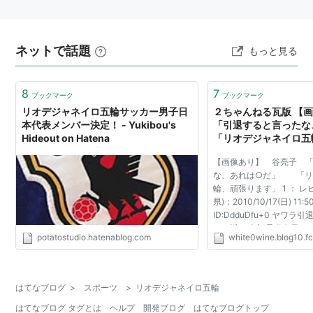
ネットで話題
もっと見る
8
7
ブックマーク
ブックマーク
リオデジャネイロ五輪サッカー男子日
２ちゃんねる瓦版 【画
本代表メンバー決定！ - Yukibou's
「引退すると言ったな
Hideout on Hatena
「リオデジャネイロ五
す」
【画像あり】 谷亮子 
な、あれは○だ」 「リ
輪、頑張ります」 1 ： レ
県)：2010/10/17(日) 11:50
ID:DdduDfu+0 ヤワ
デン返し発言 柔道女子４
potatostudio.hatenablog.com
white0wine.blog10.f
年シドニー、０４年アテ
金メダルを獲得した国民的ヒ
はてなブログ
>
スポーツ
>
リオデジャネイロ五輪
はてなブログ タグとは
ヘルプ
開発ブログ
はてなブログトップ