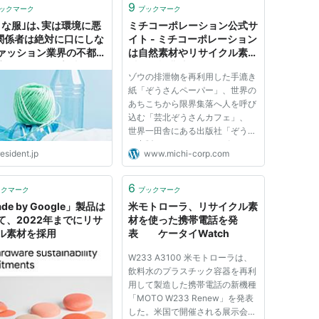
9
ックマーク
ブックマーク
コな服｣は､実は環境に悪
ミチコーポレーション公式サ
関係者は絶対に口にしな
イト - ミチコーポレーション
ァッション業界の不都合
は自然素材やリサイクル素
実 リサイクル素材を作
材、有機農法のオーガニック
ゾウの排泄物を再利用した手漉き
めに､不要な糸を増産し
食材、天然素材などの環境に
紙「ぞうさんペーパー」、世界の
る
やさしいエコロジーな材料を
あちこちから限界集落へ人を呼び
使って、できるだけ伝統的な
込む「芸北ぞうさんカフェ」、
製法や手作りの製造プロセス
世界一田舎にある出版社「ぞうさ
により、ステーショナリーや
ん出版」など、ミチコーポレーシ
オーガニック食品、画材、ア
esident.jp
www.michi-corp.com
ョンでは数々の冒険起業を果たし
パレル商品、ぞうさんペーパ
てきました。 起業には困難がつ
ーをはじめとするハンドメイ
きものですが、同時に貴重な体験
6
ドペーパーなどを製造、販売
ックマーク
ブックマーク
の連続でもあります。 ビジネス...
している会社です。
de by Google」製品は
米モトローラ、リサイクル素
て、2022年までにリサ
材を使った携帯電話を発
ル素材を採用
表 ケータイWatch
W233 A3100 米モトローラは、
飲料水のプラスチック容器を再利
用して製造した携帯電話の新機種
「MOTO W233 Renew」を発表
した。米国で開催される展示会で