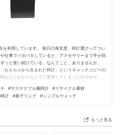
告を利用しています。 毎日の身支度、時計選びってつい
てや仕事でバタバタしていると、アクセサリーまで手が回
をずっと使い続けている、なんてこと、ありませんか。
、「おもちゃから生まれた時計」というキャッチコピーの
意味がよくわからなくて二度見してしまったのですが、調
由があるアイテムだったので、今日はその魅力をシェアし
ッチ
#
サステナブル腕時計
#
リサイクル素材
CHってどんな時計なの 紹介するのは、YOT WATCH（ヨ
腕時計
#
親子リンク
#
シンプルウォッチ
ル、ブラッ…
もっと見る