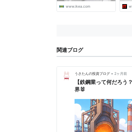
www.ikea.com
w
関連ブログ
•
うさたんの投資ブログ
2ヶ月前
【鉄鋼業って何だろう
界🐰