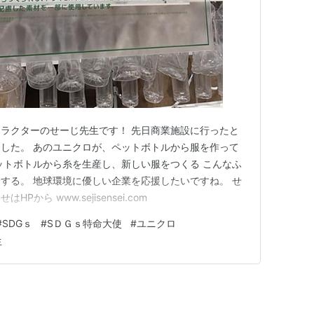
ラクターのせーじ先生です！ 先日商業施設に行ったと
した。 あのユニクロが、ペットボトルから服を作って
ットボトルから糸を生産し、新しい服をつくる こんなふ
する。 地球環境に優しい企業を応援したいですね。 せ
から www.sejisensei.com
#
SDGｓ
#
SＤＧｓ特命大使
#
ユニクロ
生