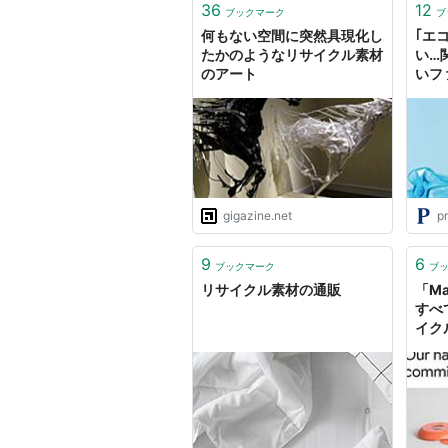
36
12
ブックマーク
ブ
何もない空間に突然具現化し
｢エ
たかのようなリサイクル素材
い…
のアート
いフ
な真
るた
てい
gigazine.net
pr
9
6
ブックマーク
ブ
リサイクル素材の通販
「Ma
すべ
イク