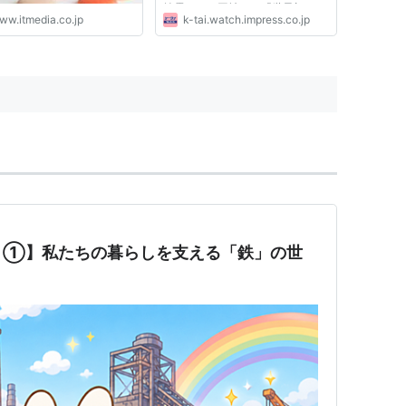
披露され、同社では「世界初のカ
ww.itmedia.co.jp
k-tai.watch.impress.co.jp
ーボンニュートラルフォン」とし
ている。 「W233」は、
GSM（850/1900MHz）/GPRS
方式に対応したストレート型の携
帯電話。外装は、飲料...
？①】私たちの暮らしを支える「鉄」の世