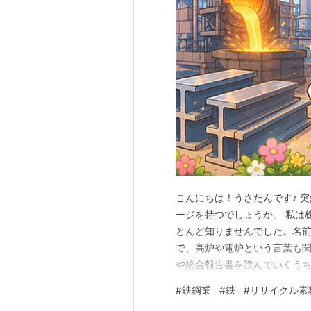
こんにちは！うさたんです♪ 
ージを持つでしょうか。 私は
とんど知りませんでした。名
で、高炉や電炉という言葉も聞
や統合報告書を読んでいくう
あり、さらに脱炭素やリサイ
#
鉄鋼業
#
鉄
#
リサイクル素
ました。 そこで今回から、鉄