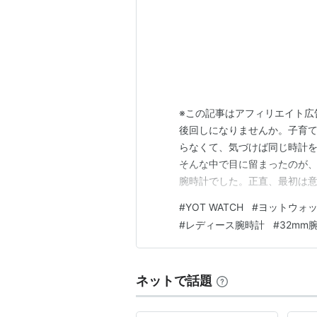
※この記事はアフィリエイト広
後回しになりませんか。子育
らなくて、気づけば同じ時計
そんな中で目に留まったのが
腕時計でした。正直、最初は
べてみるとしっかりとした理
#
YOT WATCH
#
ヨットウォ
たいと思います。 YOT WAT
#
レディース腕時計
#
32mm
ットウォッチ）の32mmモデ
ネットで話題