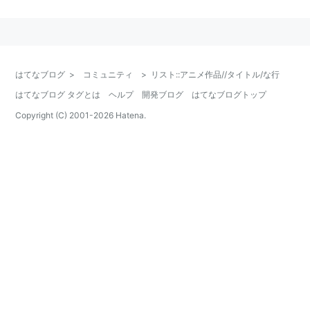
な
はてなブログ
>
コミュニティ
>
リスト::アニメ作品//タイトル/な行
ナースウィッチ小麦ちゃんR
はてなブログ タグとは
ヘルプ
開発ブログ
はてなブログトップ
ナースウィッチ小麦ちゃんマジカルて
Copyright (C) 2001-
2026
Hatena.
ナースエンジェルりりかSOS
内閣権力犯罪強制取締官 財前丈太郎
ナイトウィザード The ANIMATION
91Days
ながされて藍蘭島
長門有希ちゃんの消失
凪のあすから
ナジカ電撃作戦
茄子アンダルシアの夏