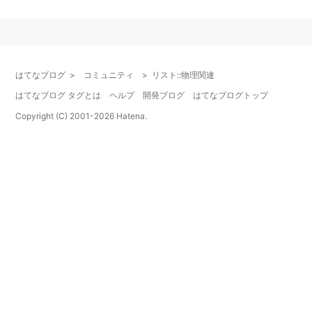
該当キーワードの説明文中に「リスト::物理関連」を加
えてもらうとさらに嬉しいです(挿入位置は文末を推
奨)。これを加えることによって、「リスト::物理関連」
を検索するとこれを含むキーワードが50音順に一覧で
はてなブログ
>
コミュニティ
>
リスト::物理関連
きます。
はてなブログ タグとは
ヘルプ
開発ブログ
はてなブログトップ
Copyright (C) 2001-
2026
Hatena.
物理
物理学
力学
古典物理学
古典力学
運動方程式
運動量
解析力学