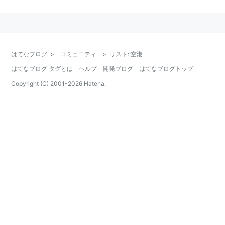
第一種空港
3レタ
4レタ
空港名
ー
ー
はてなブログ
>
コミュニティ
>
リスト::空港
NRT
RJAA
成田国際空港
/
新東京国際空港
/
成田空港
/
空港第
はてなブログ タグとは
ヘルプ
開発ブログ
はてなブログトップ
2ビル
Copyright (C) 2001-
2026
Hatena.
HND
RJTT
東京国際空港
/
羽田空港
NGO
RJGG
中部国際空港
/
セントレア
KIX
RJBB
関西国際空港
第二種空港
3レター
4レター
空港名
CTS
RJCC
新千歳空港
AKJ
RJEC
旭川空港