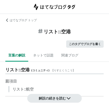
はてなブログ トップ
リスト::空港
このタグでブログを書く
言葉の解説
ネットで話題
関連ブログ
リスト::空港
(
コミュニティ
)
【
りすとくうこう
】
親項目
リスト::航空
解説の続きを読む
日本の空港