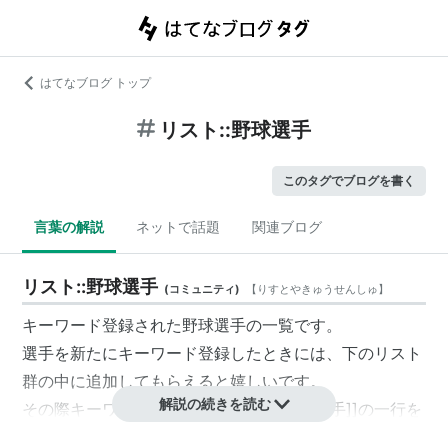
はてなブログ トップ
リスト::野球選手
このタグでブログを書く
言葉の解説
ネットで話題
関連ブログ
リスト::野球選手
(
コミュニティ
)
【
りすとやきゅうせんしゅ
】
キーワード登録された野球選手の一覧です。
選手を新たにキーワード登録したときには、下のリスト
群の中に追加してもらえると嬉しいです。
解説の続きを読む
その際キーワードの説明に[[リスト::野球選手]]の一行を
入れてもらえるとなお嬉しいです。