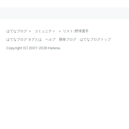
リスト::野球選手/あ行
リスト::野球選手/か行
はてなブログ
>
コミュニティ
>
リスト::野球選手
リスト：：野球選手/さ行
はてなブログ タグとは
ヘルプ
開発ブログ
はてなブログトップ
リスト：：野球選手/た行
Copyright (C) 2001-
2026
Hatena.
リスト：：野球選手/な行
リスト：：野球選手/は行
リスト：：野球選手/ま行
リスト：：野球選手/や行
リスト：：野球選手/ら・わ行
各リスト群では上位優先、五十音順（基本的に登録名
順）で以下のカテゴリーに分けています。
また、そのカテゴリーにおいて選手経験の無い監督・指