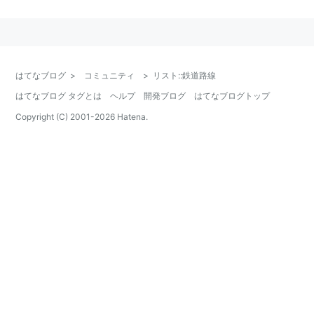
表記は、JR線の場合
本線
支線
はてなブログ
>
コミュニティ
>
リスト::鉄道路線
の形にしました。
はてなブログ タグとは
ヘルプ
開発ブログ
はてなブログトップ
＊は通称・愛称または運転系統名。
Copyright (C) 2001-
2026
Hatena.
JRグループ
新幹線
東海道新幹線
山陽新幹線
九州新幹線
東北新幹線
＊
山形新幹線