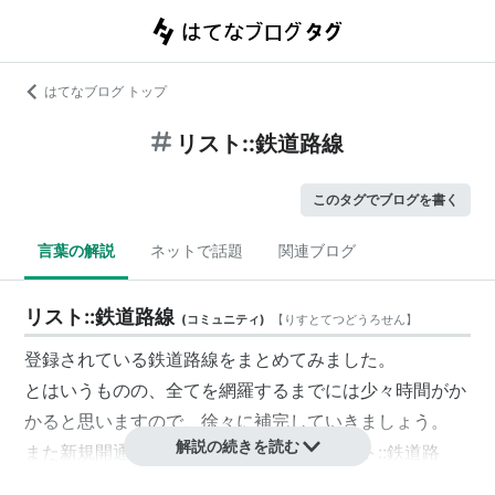
はてなブログ トップ
リスト::鉄道路線
このタグでブログを書く
言葉の解説
ネットで話題
関連ブログ
リスト::鉄道路線
(
コミュニティ
)
【
りすとてつどうろせん
】
登録されている鉄道路線をまとめてみました。
とはいうものの、全てを網羅するまでには少々時間がか
かると思いますので、徐々に補完していきましょう。
解説の続きを読む
また新規開通路線が誕生した際は、「
リスト::鉄道路
線
」の記載があると大変有難いです。