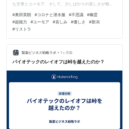
な文章とユーモア、そして、少しばかりの哀しさが相ま
って、とても読み心地がいい物語が続く。 例によって、
#
奥田英朗
#
コロナと潜水服
#
不思議
#
幽霊
あらすじはあえて書かないが、古い屋敷に住んでいる子
#
超能力
#
ユーモア
#
哀しみ
#
優しさ
#
新潟
どもの幽霊と小説家のお話、大企業のリストラ部屋の社
#
リストラ
員と幽霊のお話、コロナと子どもの超能力のお話、そし
て、名車フィアット・パンダに住んでいる幽霊のお話な
どなど、ユーモアと優しさがとてもいい。 じーじが一番
気に入ったのは、リストラ部屋の社…
•
製薬ビジネス戦略ラボ
1ヶ月前
バイオテックのレイオフは峠を越えたのか？