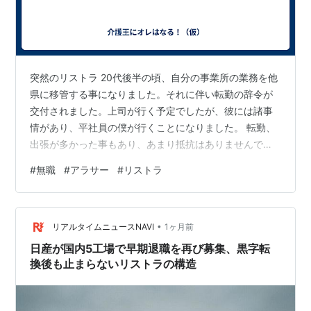
突然のリストラ 20代後半の頃、自分の事業所の業務を他
県に移管する事になりました。それに伴い転勤の辞令が
交付されました。上司が行く予定でしたが、彼には諸事
情があり、平社員の僕が行くことになりました。 転勤、
出張が多かった事もあり、あまり抵抗はありませんでし
た。元々、環境適応能力が高く「住めば都」と思ってい
#
無職
#
アラサー
#
リストラ
たので。転勤先でも同僚、先輩方に可愛がっていただ
き、楽しい期間を過ごしました。 1年後、移管も軌道に乗
り、地元に戻る事になりました。戻ったはいいのです
•
が、本来の自分の仕事を移管した為、居場所がありませ
リアルタイムニュースNAVI
1ヶ月前
ん。そこに、ＩＴバブルが弾けてしまい、世の中は不景
日産が国内5工場で早期退職を再び募集、黒字転
気となり、あちこちでリストラ（人員整理）の嵐…
換後も止まらないリストラの構造