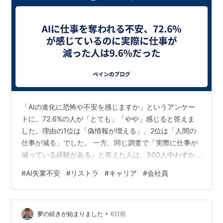
「AIの進化に恐怖や不安を感じますか」というアンケー
トに、72.6%の人が「とても」「やや」感じると答えま
した。理由の1位は「偽情報が増える」、2位は「人間の
仕事が減る」でした。 一方、同じ調査で「実際に仕事が
減っている経験がある」と答えた人は、500人中わずか
9.6%。「具体的な体験はない」という回答が35.0%で最
#
AI失業不安
#
リストラ
#
キャリア
#
会社員
多でした。 つまり、AIに仕事を奪われることを不安に思
っている人の数と、実際に不利益を経験した人の数の間
には、大きな差があります。この差を知らないまま漠然
•
とした不安を抱え続けるのは、しんどいことです。 あな
夢の続きが始まりました
6日前