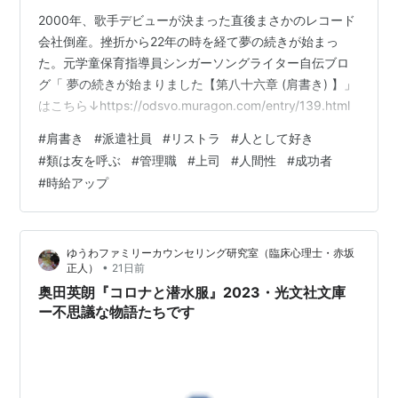
2000年、歌手デビューが決まった直後まさかのレコード
会社倒産。挫折から22年の時を経て夢の続きが始まっ
た。元学童保育指導員シンガーソングライター自伝ブロ
グ「 夢の続きが始まりました【第八十六章 (肩書き) 】」
はこちら↓https://odsvo.muragon.com/entry/139.html
#
肩書き
#
派遣社員
#
リストラ
#
人として好き
#
類は友を呼ぶ
#
管理職
#
上司
#
人間性
#
成功者
#
時給アップ
ゆうわファミリーカウンセリング研究室（臨床心理士・赤坂
•
正人）
21日前
奥田英朗『コロナと潜水服』2023・光文社文庫
ー不思議な物語たちです