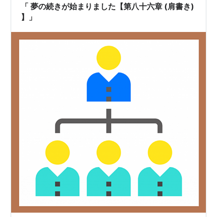
たの不安は、どのタイプですか 不安の中身は人によって
「 夢の続きが始まりました【第八十六章 (肩書き)
違います。「情報不足型…
】」