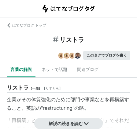
はてなブログ トップ
リストラ
このタグでブログを書く
言葉の解説
ネットで話題
関連ブログ
リストラ
(
一般
)
【
りすとら
】
企業がその体質強化のために部門や事業などを再構築す
ること。英語の"restructuring"の略。
「再構築」というより、実は単なる「首切り」でそれだ
解説の続きを読む
と人聞きが悪いので「リストラ」と言い換えてみた、と