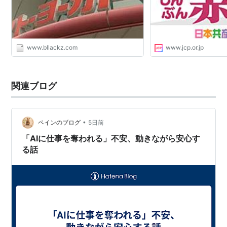
www.bllackz.com
www.jcp.or.jp
関連ブログ
•
ペインのブログ
5日前
「AIに仕事を奪われる」不安、動きながら安心す
る話