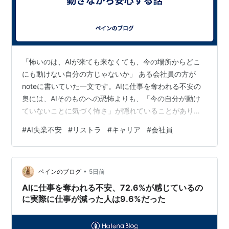
「怖いのは、AIが来ても来なくても、今の場所からどこ
にも動けない自分の方じゃないか」 ある会社員の方が
noteに書いていた一文です。AIに仕事を奪われる不安の
奥には、AIそのものへの恐怖よりも、「今の自分が動け
ていないことに気づく怖さ」が隠れていることがありま
す。 AIについて学ぼうとした人の体験談を見ると、共通
#
AI失業不安
#
リストラ
#
キャリア
#
会社員
する挫折パターンがあります。「完璧に理解してから使
おう」として、調べれば調べるほど分からないことが増
え、結局何も始められなくなる、というものです。 「理
•
解してから動く」を、いったんやめてみる 発想を変え
ペインのブログ
5日前
て、理解は後回しでいいので、今日1つだけ、AIに作業を
AIに仕事を奪われる不安、72.6%が感じているの
やらせてみる。最初の1つは、今…
に実際に仕事が減った人は9.6%だった