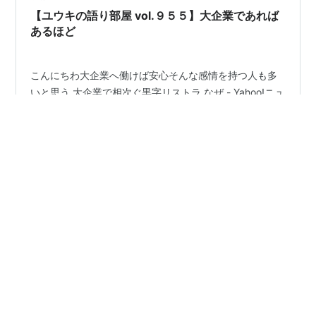
員削減するのか 背景には大きく3つの要因があります。 1
【ユウキの語り部屋 vol.９５５】大企業であれば
つ目は人件費の上昇です。…
あるほど