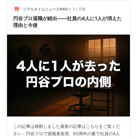
でわかること 今年も日産が早期退職を募る なぜ2年連続
•
になったのか 黒字なのにリストラが続く理由 閉鎖が決ま
リアルタイムニュースNAVI
2ヶ月前
った工場でも募集する意味 割増退職金の現実と税金の…
円谷プロ退職が続出——社員の4人に1人が消えた
理由と今後
この記事は移動しました最新の記事はこちらをご覧くだ
さい：円谷プロで退職者急増、60周年の裏で社員の4人