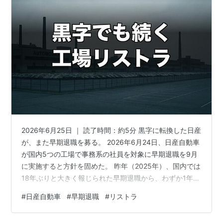
2026年6月25日 ｜ 読了時間：約5分 黒字に転換した日産
が、また早期退職を募る。 2026年6月24日、日産自動車
が国内5つの工場で事務系の社員を対象に早期退職を9月
に実施すると方針を固めた。 昨年（2025年）、国内では
18年ぶりと大きく報じられた早期退職から、わずか1年で
の第2弾だ。 そして日産は2025年度の営業利益がプラス
#
日産自動車
#
早期退職
#
リストラ
に転じたばかりだった。 「黒字になったのになぜ？」と
いう疑問こそが、この話の核心を突いている。 この記事