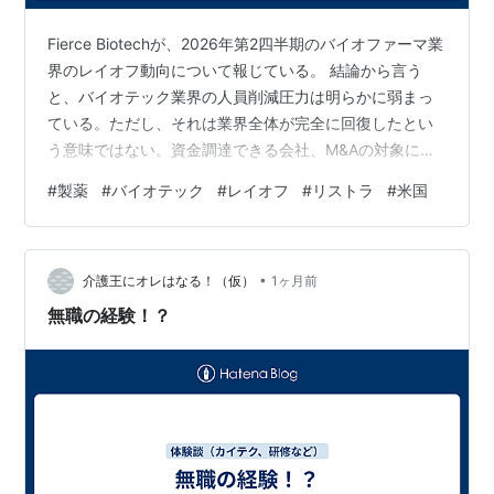
Fierce Biotechが、2026年第2四半期のバイオファーマ業
界のレイオフ動向について報じている。 結論から言う
と、バイオテック業界の人員削減圧力は明らかに弱まっ
ている。ただし、それは業界全体が完全に回復したとい
う意味ではない。資金調達できる会社、M&Aの対象にな
る会社、上市が近い会社には追い風が吹き始めている一
#
製薬
#
バイオテック
#
レイオフ
#
リストラ
#
米国
方で、前臨床・早期臨床の会社や、主要パイプラインで
失敗した会社には依然として厳しい環境が続いている。
レイオフ件数は大きく減少 Fierce Biotechによれば、
•
2026年4〜6月にレイオフを発表したバイオファーマ企業
介護王にオレはなる！（仮）
1ヶ月前
は17社だった。これは2026年第1四半期の33社からほ…
無職の経験！？