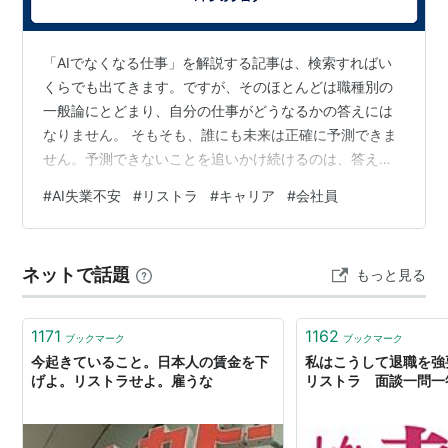
「AIでなくなる仕事」を解説する記事は、検索すればい
くらでも出てきます。ですが、そのほとんどは職種別の
一般論にとどまり、自分の仕事がどうなるかの答えには
なりません。 そもそも、誰にも未来は正確に予測できま
せん。予測できないことを追いかけ続けるのは、答えの
ない問いに向き合い続けるようなものです。 予測するの
#
AI失業不安
#
リストラ
#
キャリア
#
会社員
をやめて、自分の仕事で試してみる 発想を変えて、「AI
に仕事を奪われるか」を予測するのをやめて、「今の自
分の仕事のどの部分が、実際にAIでできるのか」を自分
ネットで話題
もっと見る
の手で確かめてみませんか。 30日間、毎日1つの業務を
検証する記録のつけ方は、こちらのnote記事にまとめま
した。 → 「AIに仕事を奪わ…
1171
1162
ブックマーク
ブックマーク
今起きていること。日本人の賃金を下
私はこうして退職を強
げよ。リストラせよ。雇うな
リストラ 面談一問一