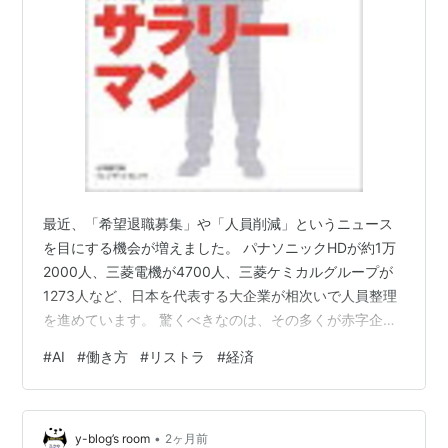
最近、「希望退職募集」や「人員削減」というニュース
を目にする機会が増えました。 パナソニックHDが約1万
2000人、三菱電機が4700人、三菱ケミカルグループが
1273人など、日本を代表する大企業が相次いで人員整理
を進めています。 驚くべきなのは、その多くが赤字企業
ではなく、黒字企業だという点です。 かつてリストラと
#
AI
#
働き方
#
リストラ
#
経済
いえば、業績悪化や経営危機に陥った企業が行うもので
した。しかし現在は、利益を出している企業が将来の競
争力強化や事業再編のために人員整理を進める「黒字リ
•
ストラ」が主流になりつつあります。 なぜ黒字なのに人
y-blog’s room
2ヶ月前