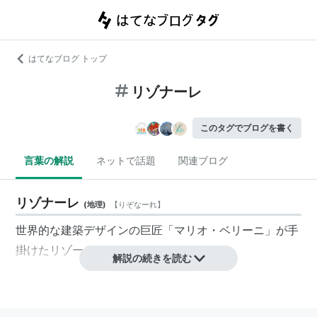
はてなブログ トップ
リゾナーレ
このタグでブログを書く
言葉の解説
ネットで話題
関連ブログ
リゾナーレ
(
地理
)
【
りぞなーれ
】
世界的な建築デザインの巨匠「マリオ・ベリーニ」が手
掛けたリゾートホテル。
解説の続きを読む