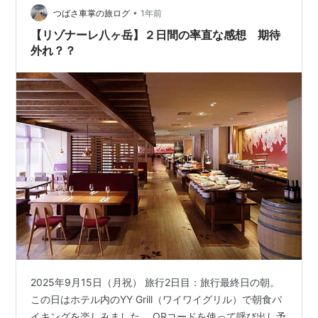
•
つばさ車掌の旅ログ
1年前
【リゾナーレ八ヶ岳】２日間の率直な感想 期待
外れ？？
2025年9月15日（月祝） 旅行2日目：旅行最終日の朝。
この日はホテル内のYY Grill（ワイワイグリル）で朝食バ
イキングを楽しみました。 QRコードを使って呼び出し予