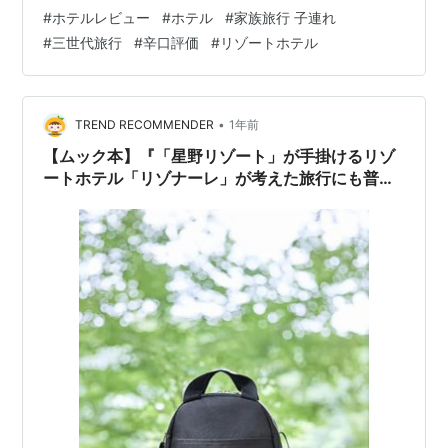
ん中、中央道の大渋滞は避けられないと覚悟し出発 9:30
#
ホテルレビュー
#
ホテル
#
家族旅行 子連れ
下道も使って八王子インターまで向かったものの、中央
#
三世代旅行
#
辛口評価
#
リゾートホテル
道はすでに45kmの大渋滞 11:00予想通りの混雑に、渋滞
に備えてコンビニに立ち寄る 11:16八王子インターから、
渋滞中の高速へ 藤野を過ぎたあたりで渋滞は解消しまし
たが、サー…
•
TREND RECOMMENDER
1年前
【ムック本】『「星野リゾート」が手掛けるリゾ
ートホテル「リゾナーレ」が考えた旅行にも普段
使いにも活躍！ガバッと開く超優秀ショルダーバ
ッグBOOK』2025年10月6日発売