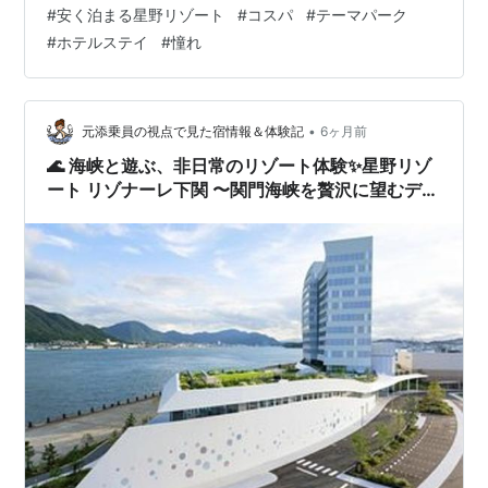
#
安く泊まる星野リゾート
#
コスパ
#
テーマパーク
設。 同じ“リゾナーレ”でも、場所によって空気感がかな
#
ホテルステイ
#
憧れ
り違っていて、それぞれ魅力がありました。 リゾナーレ
ってどんなホテル？ リゾナーレシリーズは、もともと高
級ホテルだ…
•
元添乗員の視点で見た宿情報＆体験記
6ヶ月前
🌊 海峡と遊ぶ、非日常のリゾート体験✨星野リゾ
ート リゾナーレ下関 〜関門海峡を贅沢に望むデザ
イナーズホテル〜