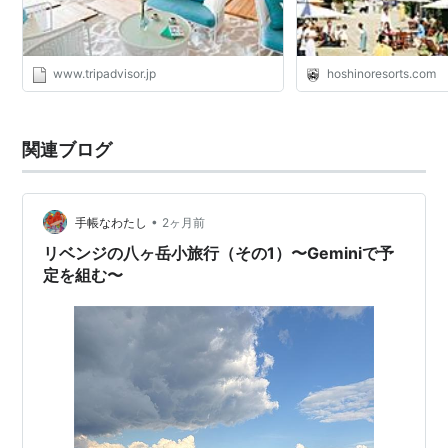
www.tripadvisor.jp
hoshinoresorts.com
関連ブログ
•
手帳なわたし
2ヶ月前
リベンジの八ヶ岳小旅行（その1）〜Geminiで予
定を組む〜