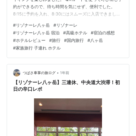
約ができるので、待ち時間を気にせず、便利でした。
8:15に予約を入れ、8:30にはスムーズに入店できまし
た。ただ、席への案内がなく口頭で場所を伝えられたた
#
リゾナーレ八ヶ岳
#
リゾナーレ
め、少し迷ってしまったのは残念でしたが、バイキング
#
リゾナーレ八ヶ岳 宿泊
#
高級ホテル
#
宿泊の感想
の内容は一人2,800円という価格に見合った充実したもの
#
ホテルレビュー
#
旅行
#
国内旅行
#
八ヶ岳
で、満足でした。 朝食後は、渋滞を避けるため10:30に
#
家族旅行 子連れ ホテル
早めのチェックアウト。 渋滞に備え、道の駅はくしゅう
で買出し そして、正午ちょうどに出発！本来であれば2
時間…
•
つばさ車掌の旅ログ
1年前
【リゾナーレ八ヶ岳】三連休、中央道大渋滞！初
日の辛口レポ