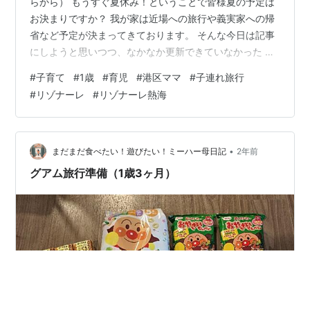
らから） もうすぐ夏休み！ということで皆様夏の予定は
お決まりですか？ 我が家は近場への旅行や義実家への帰
省など予定が決まってきております。 そんな今日は記事
にしようと思いつつ、なかなか更新できていなかった リ
ゾナーレ熱海レポの3回目です！ （↓前回までのレポは
#
子育て
#
1歳
#
育児
#
港区ママ
#
子連れ旅行
こちら） cheri0102.com cheri0102.com すでに若干過去
#
リゾナーレ
#
リゾナーレ熱海
のものになっておりますが… 今回は施設内の様子をご紹
介したいと思います！ ★素敵なロビー まずはロビーか
ら。 開放的なロビーでは各種アクティビティが可能で
す。 窓からは熱海湾を一望！可愛い壁は登れます。 壁
•
まだまだ食べたい！遊びたい！ミーハー母日記
2年前
登…
グアム旅行準備（1歳3ヶ月）