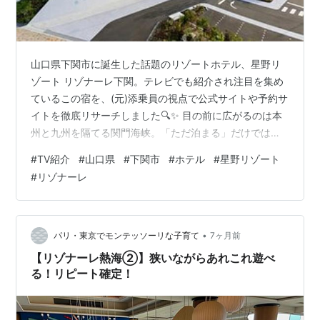
山口県下関市に誕生した話題のリゾートホテル、星野リ
ゾート リゾナーレ下関。テレビでも紹介され注目を集め
ているこの宿を、(元)添乗員の視点で公式サイトや予約サ
イトを徹底リサーチしました🔍✨ 目の前に広がるのは本
州と九州を隔てる関門海峡。「ただ泊まる」だけでは終
わらない、海峡と一体になるような滞在が叶う一軒で
#
TV紹介
#
山口県
#
下関市
#
ホテル
#
星野リゾート
す。 星野リゾート リゾナーレ下関 🌅 コンセプトは“海峡
#
リゾナーレ
のデザイナーズホテル” 館内は、関門海峡の景色や潮流を
イメージしたデザインが随所に取り入れられています。
🌊 海とつながるような開放的な空間設計 🎨 エメラルド
グリーンを基調とした客室インテリア 🐡 下関らしさを感
•
パリ・東京でモンテッソーリな子育て
7ヶ月前
じる遊び心あるモチーフ…
【リゾナーレ熱海②】狭いながらあれこれ遊べ
る！リピート確定！