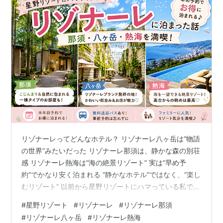
リゾナーレってどんなホテル？ リゾナーレ八ヶ岳は“物語
の世界”みたいだった リゾナーレ那須は、静かな森の別荘
感 リゾナーレ熱海は“海の絶景リゾート” 実は“早め予
約”でかなり安く泊まれる “静かなホテル”ではなく、“楽し
むリゾート” 以前から星野リゾートにハマっている私です
が、その中でも「非日常感」が特に強いと感じたのが、
#
星野リゾート
#
リゾナーレ
#
リゾナーレ那須
リゾナーレシリーズです。 これまでに泊まったのは、 リ
#
リゾナーレ八ヶ岳
#
リゾナーレ熱海
ゾナーレ那須 リゾナーレ八ヶ岳 リゾナーレ熱海 の3施