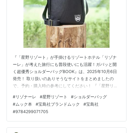
『「星野リゾート」が手掛けるリゾートホテル「リゾナ
ーレ」が考えた旅行にも普段使いにも活躍！ガバッと開
く超優秀ショルダーバッグBOOK』は、2025年10月6日
発売！ 取り扱いのありそうなサイトをまとめましたの
で、予約・購入時の参考にしてください！ 『「星野リゾ
ート」が手掛けるリゾートホテル「リゾナーレ」が考え
#
リゾナーレ
#
星野リゾート
#
ショルダーバッグ
た旅行にも普段使いにも活躍！ガバッと開く超優秀ショ
#
ムック本
#
宝島社ブランドムック
#
宝島社
ルダーバッグBOOK』 上記は、Amazonの販売ページの
#
9784299071705
リンクです 価格 ：4,389円（税込） 発売日 ：2025年10
月6日 出版社 ：宝島社 商品コード：9784299071705
Amazon e-hon HMV&BOOKS on…