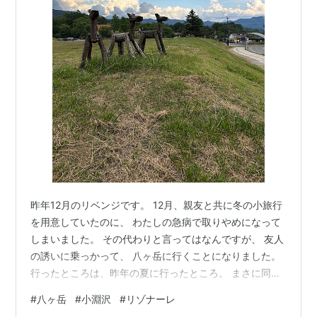
昨年12月のリベンジです。 12月、親友と共に冬の小旅行
を用意していたのに、 わたしの急病で取りやめになって
しまいました。 その代わりと言ってはなんですが、 友人
の誘いに乗っかって、 八ヶ岳に行くことになりました。
行ったところは、昨年の夏に行ったところ。 まさに同じ
場所。 友人にとっては特別な場所なんです。 あずさ号に
#
八ヶ岳
#
小淵沢
#
リゾナーレ
乗れば、 小淵沢に八王子から1時間半です。 今回面白か