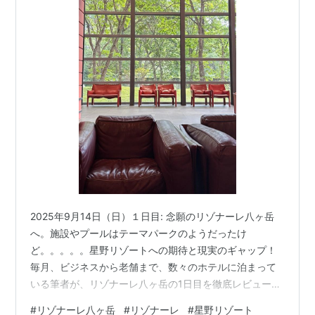
2025年9月14日（日）１日目: 念願のリゾナーレ八ヶ岳
へ。施設やプールはテーマパークのようだったけ
ど。。。。。星野リゾートへの期待と現実のギャップ！
毎月、ビジネスから老舗まで、数々のホテルに泊まって
いる筆者が、リゾナーレ八ヶ岳の1日目を徹底レビューし
ます。 三連休の中央道、渋滞の様子 8:00 三連休のど真
#
リゾナーレ八ヶ岳
#
リゾナーレ
#
星野リゾート