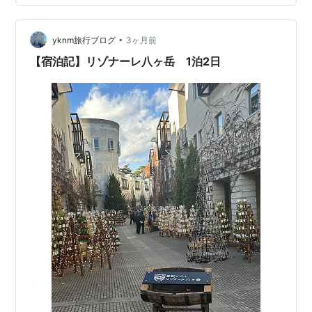
ったのは、 旅行に行く前に、 友人がGeminiに対して旅行
計画を 相談したこと。 回りたいところを入れて、 何時
•
にはこの場所に帰ってきたいとか、イラストもつけて可
yknm旅行ブログ
3ヶ月前
愛くしてとか、 もっとわかりやすくとか、色々条件を入
【宿泊記】リゾナーレ八ヶ岳 1泊2日
れたらし…