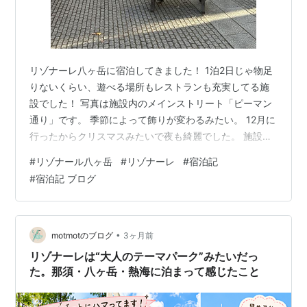
リゾナーレ八ヶ岳に宿泊してきました！ 1泊2日じゃ物足
りないくらい、遊べる場所もレストランも充実してる施
設でした！ 写真は施設内のメインストリート「ピーマン
通り」です。 季節によって飾りが変わるみたい。 12月に
行ったからクリスマスみたいで夜も綺麗でした。 施設に
は温水プールがあってそこで少し遊び、 子供たちがたく
#
リゾナール八ヶ岳
#
リゾナーレ
#
宿泊記
さんいて、大人2人でガチで遊んでる人少なかった。笑
#
宿泊記 ブログ
浮き輪も借りられて、すごく大きい室内プールでした。
子供は1日入られるかもね。 大人は2時間くらいでクタク
タです。笑 さてお部屋の紹介。 スタンダードのお部屋だ
けど広かった。 ベットも大きめ でも少し硬め 反対側か
•
motmotのブログ
3ヶ月前
ら 赤と白の色合い…
リゾナーレは“大人のテーマパーク”みたいだっ
た。那須・八ヶ岳・熱海に泊まって感じたこと