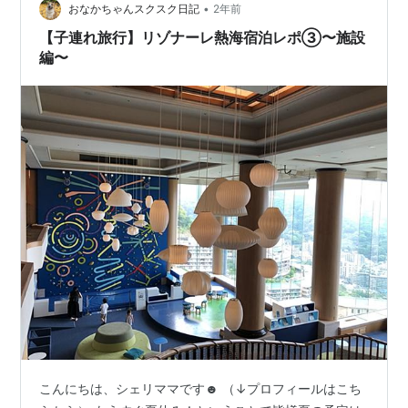
•
おなかちゃんスクスク日記
2年前
【子連れ旅行】リゾナーレ熱海宿泊レポ③〜施設
編〜
こんにちは、シェリママです☻ （↓プロフィールはこち