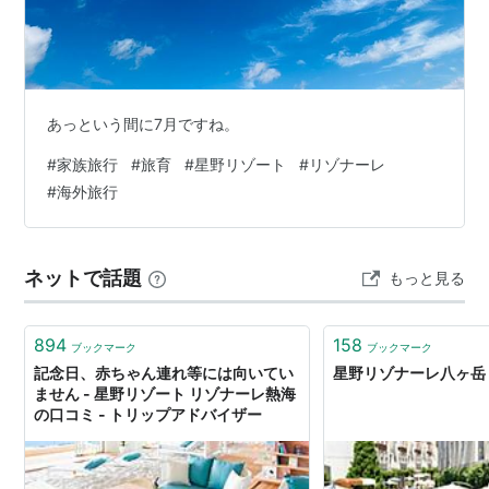
あっという間に7月ですね。
#
家族旅行
#
旅育
#
星野リゾート
#
リゾナーレ
#
海外旅行
ネットで話題
もっと見る
894
158
ブックマーク
ブックマーク
記念日、赤ちゃん連れ等には向いてい
星野リゾナーレ八ヶ岳
ません - 星野リゾート リゾナーレ熱海
の口コミ - トリップアドバイザー