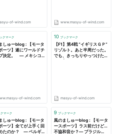
asyu-of-wind.com
www.masyu-of-wind.com
10
ックマーク
ブックマーク
しゅーblog : 【モータ
【F1】第4戦 ”イギリスＧＰ”
ポーツ】遂にワールドチ
リゾルト。あと半周だった。
プ決定。 ― メキシコ
でも、きっちりやっつけたい
 リゾルト ―
し。 | 風のましゅーBlog
ww.masyu-of-wind.com
masyu-of-wind.com
9
ックマーク
ブックマーク
しゅーblog : 【モータ
風のましゅーblog : 【モータ
ポーツ】全てが上手く回
ースポーツ】ラス前だけど…
めたのか？ ― ベルギ
不協和音か？― ブラジル