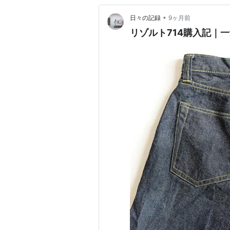
•
日々の記録
9ヶ月前
リゾルト714購入記｜