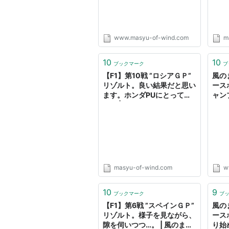
www.masyu-of-wind.com
m
10
10
ブックマーク
ブ
【F1】第10戦 ”ロシアＧＰ”
風のま
リゾルト。良い結果だと思い
ース
ます。ホンダPUにとっては
ャン
ね。 | 風のましゅーBlog
GP
masyu-of-wind.com
w
10
9
ブックマーク
ブ
【F1】第6戦 ”スペインＧＰ”
風のま
リゾルト。様子を見ながら、
ース
隙を伺いつつ…。 | 風のまし
り始