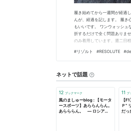
履き始めてから一週間が経過し
んが、経過を記します。 履き
もいいです。 ワンウォッシュ
折するだけで全く問題ありませ
のみ着用しています。週二日程
着たり、海に行ったり、運転中
#
リゾルト
#
RESOLUTE
#
de
週間が経過したリゾルト フロン
の色落ちが楽しみです。 洗濯
ネットで話題
12
11
ブックマーク
ブ
風のましゅーblog : 【モータ
【F
ースポーツ】あららんらん。
Ｐ”
あらららん。 ― ロシア
だっ
GP リゾルト ―
しゅー