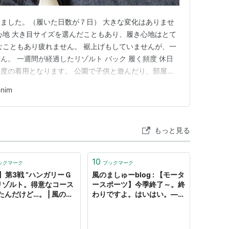
ました。（履いた日数が７日） 大きな変化はありませ
心地 大き目サイズを選んだこともあり、履き心地はとて
なこともあり疲れません。 裾上げもしていませんが、一
ん。 一週間が経過したリゾルト バック 履く頻度 休日
度の着用となります。 公園で子供と遊んだり、部屋で
に着たりしました。 特段大きな変化はありません。 一
nim
ト 膝裏 膝裏 少し皺が付き始めた程度です。 これから
はまだしな…
もっと見る
10
ックマーク
ブックマーク
1】第3戦 ”ハンガリーＧ
風のましゅーblog : 【モータ
 リゾルト。得意なコース
ースポーツ】今季終了～。終
たんだけど…。 | 風のま
わりですよ。はいはい。―
Blog
アブダビGP リゾルト ―