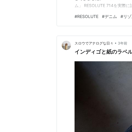
ム」 RESOLUTE 714を
で最初から履きやすい・昔の
#
RESOLUTE
#
デニム
#
リゾ
という点です。 「細いデニム
いう人には…
•
スロウでアナログな日々
3年前
インディゴと紙のラベ