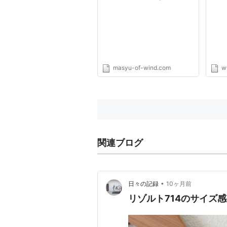
ゅーBlog
ーG
masyu-of-wind.com
w
関連ブログ
•
日々の記録
10ヶ月前
リゾルト714のサイズ感