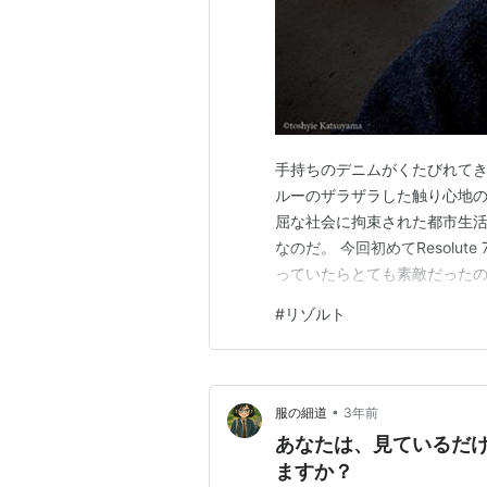
手持ちのデニムがくたびれてき
ルーのザラザラした触り心地
屈な社会に拘束された都市生
なのだ。 今回初めてResolu
っていたらとても素敵だった
#
リゾルト
•
服の細道
3年前
あなたは、見ているだ
ますか？