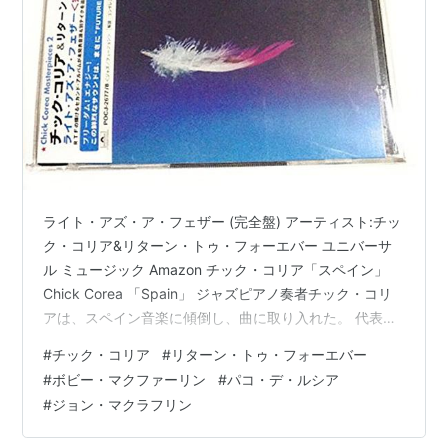
ライト・アズ・ア・フェザー (完全盤) アーティスト:チッ
ク・コリア&リターン・トゥ・フォーエバー ユニバーサ
ル ミュージック Amazon チック・コリア「スペイン」
Chick Corea 「Spain」 ジャズピアノ奏者チック・コリ
アは、スペイン音楽に傾倒し、曲に取り入れた。 代表曲
「スペイン」しかり。フラメンコギター奏者パコ・デ・
#
チック・コリア
#
リターン・トゥ・フォーエバー
ルシアにささげた「イエロー・ニンバス」「フラメン
#
ボビー・マクファーリン
#
パコ・デ・ルシア
コ」しかり。「僕の心の故郷はスペインだ」と語ってい
#
ジョン・マクラフリン
たといい、スペイン愛あふれるアルバム「マイ・スパニ
ッシュ・ハート」も、よく知られる。 「スペイン」は、