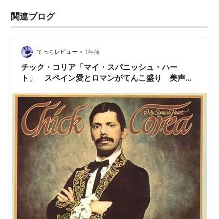
関連ブログ
•
てっちレビュー
1年前
チック・コリア「マイ・スパニッシュ・ハー
ト」 スペイン愛とロマンがてんこ盛り 美声ボ
ーカル入りの「ウインド・ダンス」、ベースが冴
える「アルマンド・ルンバ」が秀逸 （おすすめ
名曲名盤）