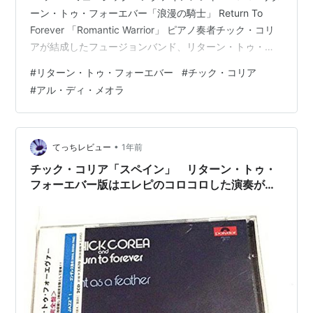
ーン・トゥ・フォーエバー「浪漫の騎士」 Return To
Forever 「Romantic Warrior」 ピアノ奏者チック・コリ
アが結成したフュージョンバンド、リターン・トゥ・フ
ォーエバーの曲「浪漫の騎士」が素晴らしい。チックの
#
リターン・トゥ・フォーエバー
#
チック・コリア
熱いソロ演奏が聴ける。 １９７６年の同名のアルバムに
#
アル・ディ・メオラ
収録。 www.youtube.com 静かに始まり、♪タッタッタラ
ター、タッ、ターター…というメロディーと、♪タラララ
ラララララン…という速弾きを繰り返しながら展開す
る。タイトル通りにロマンチック…
•
てっちレビュー
1年前
チック・コリア「スペイン」 リターン・トゥ・
フォーエバー版はエレピのコロコロした演奏が美
しく、フローラ・プリムの歌声もいい （おすす
め名曲名盤）