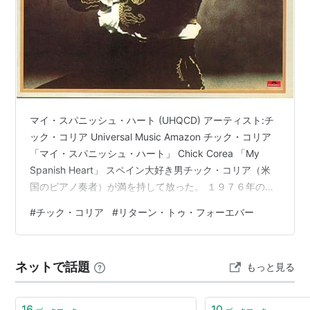
マイ・スパニッシュ・ハート (UHQCD) アーティスト:チ
ック・コリア Universal Music Amazon チック・コリア
「マイ・スパニッシュ・ハート」 Chick Corea 「My
Spanish Heart」 スペイン大好き男チック・コリア（米
国のピアノ奏者）が満を持して放った。 １９７６年のア
ルバム「マイ・スパニッシュ・ハート」は、端的なタイ
#
チック・コリア
#
リターン・トゥ・フォーエバー
トルが物語るように、「スペイン愛を表してみました」
という雰囲気たっぷりの作品だ。 なりきりジャケットか
らして、思い入れのほどがうかがえる。 「僕の心の故郷
ネットで話題
もっと見る
はスペイン」という口癖が聞こえてきそうだ。 持ち味の
哀愁漂うスペイン風味はもちろん…
16
10