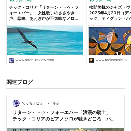
ブックマーク
ブックマーク
チック・コリア「リターン・トゥ・フ
挾間美帆のジャズ・ヴ
ォーエバー」 女性歌手のささやき
2025年4月20日（
声、悲鳴、あえぎ声が不気味なメロデ
ック、ティグラン・ハ
ィーに絡む エニグマを聴いてからだ
ーン・トゥ・フォーエ
と、すんなり入れた （おすすめ名曲
ル・ロス、アビシャイ
名盤） - てっちレビュー
間美帆） - ラジオと音
www.tetch-review.com
www.radiomusic.jp
関連ブログ
•
てっちレビュー
1年前
リターン・トゥ・フォーエバー「浪漫の騎士」
チック・コリアのピアノソロが聴きどころ パ
コ・デ・ルシアと共演した「イエロー・ニンバ