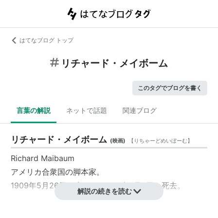
はてなブログ トップ
リチャード・メイボーム
このタグでブログを書く
言葉の解説
ネットで話題
関連ブログ
リチャード・メイボーム
(
映画
)
【
りちゃーどめいぼーむ
】
Richard Maibaum
アメリカ合衆国
の
脚本家
。
1909年5月26日、生まれ。1991年1月4日、死去。
解説の続きを読む