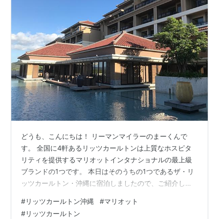
どうも、こんにちは！ リーマンマイラーのまーくんで
す。 全国に4軒あるリッツカールトンは上質なホスピタ
リティを提供するマリオットインタナショナルの最上級
ブランドの1つです。 本日はそのうちの1つであるザ・リ
ッツカールトン・沖縄に宿泊しましたので、ご紹介した
いと思います。 目次 アクセス チェックイン プラチナ特
#
リッツカールトン沖縄
#
マリオット
典 お部屋のアップグレード お部屋 夕食（GUSUKU） 朝
#
リッツカールトン
食 ウェルカムドリンク プール まとめ アクセス リッツカ