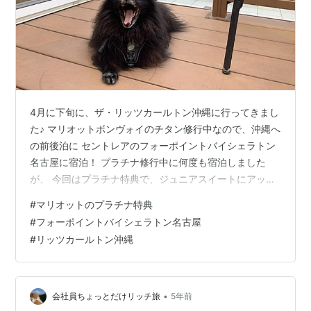
4月に下旬に、ザ・リッツカールトン沖縄に行ってきまし
た♪ マリオットボンヴォイのチタン修行中なので、沖縄へ
の前後泊に セントレアのフォーポイントバイシェラトン
名古屋に宿泊！ プラチナ修行中に何度も宿泊しました
が、 今回はプラチナ特典で、ジュニアスイートにアップ
グレードいただきました⤴️ ジュニアスイートはコーナール
#
マリオットのプラチナ特典
ームで広めです、 キングベッドの後ろには、長〜いテー
#
フォーポイントバイシェラトン名古屋
ブル！ プラチナ特典で20%オフなので、ホテルのレスト
#
リッツカールトン沖縄
ランで夕食をいただきます♪ ビールとカクテルで乾杯🥂
おつまみは、ボリュームたっぷりのシーザーサラダ🥗
と、 フィッシュ&チップスもシェアして、これだけでお
腹いっぱい！ とってもリ…
•
会社員ちょっとだけリッチ旅
5年前