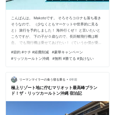
こんばんは。 Makotoです。 そろそろコロナも落ち着き
そうなので、 （少なくともマーケットや世界的に見る
と） 旅行を予約しました！ 海外行くぜ！ と言いたいと
ころですが、 下の子が０歳なので、長距離飛行機は断
念。 でも飛行機は乗せてあげたい！（ていうか僕が乗り
たいww） てことで、沖縄へ！ ここ泊まります↓ 沖縄の
#
節約 #ケチ #経費削減
#
豪華キャンペーン
リッツカールトン！！ こんなところでパソコンで仕事し
#
リッツカールトン沖縄
#
無料 #勝てる #負けない
たい←ただやりたいだけww 普通にテンションあがる。
もういってしまえ！ てことで 前泊もしますw ホテル代だ
けでとんでもないことに・・ なんてなりません！ ホテル
代は無料です なんなら航空券もほとんど０ww これもビ
•
リーマンマイラーの食う寝る乗る
6年前
ジネスのお…
極上リゾート地に佇むマリオット最高峰ブラン
ド！ザ・リッツカールトン沖縄 宿泊記