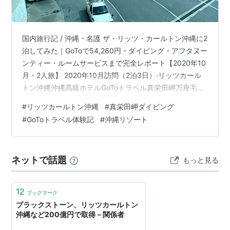
国内旅行記 / 沖縄・名護 ザ・リッツ・カールトン沖縄に2
泊してみた｜GoToで54,260円・ダイビング・アフタヌー
ンティー・ルームサービスまで完全レポート【2020年10
月・2人旅】 2020年10月訪問（2泊3日）·リッツカール
トン沖縄沖縄高級ホテルGoToトラベル真栄田岬万座毛一
人旅ラグジュアリー 「普段は安宿でギリギリ旅行」派
#
リッツカールトン沖縄
#
真栄田岬ダイビング
が、GoToキャンペーンの力でリッツ・カールトンに泊ま
#
GoToトラベル体験記
#
沖縄リゾート
ってみた——。航空券・ホテル2泊・レンタカーがセット
で1人43,000円という破格の体験記です。ダイビング、
アフタヌーンティー、岩盤浴、ルームサービスディナー
ネットで話題
もっと見る
まで、贅沢リゾートの全貌をお届けします。 2泊3日…
12
ブックマーク
ブラックストーン、リッツカールトン
沖縄など200億円で取得－関係者