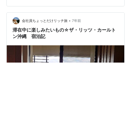
ールトン沖縄は那覇から北へ約70Km北にある名護市喜瀬
に位置しています。 アクセスは基本的にレンタカー、ハ
イヤー、エアポートリムジンバスの3択です。 レンタカ
•
会社員ちょっとだけリッチ旅
7年前
ー ・那覇空…
滞在中に楽しみたいもの☆ザ・リッツ・カールト
ン沖縄 宿泊記