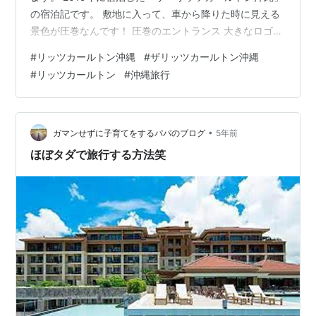
の宿泊記です。 敷地に入って、車から降りた時に見える
景色が圧巻なんです！ 圧巻のエントランス 大きなロゴの
カーペットに出迎えられ、館内に入った瞬間の雰囲気す
#
リッツカールトン沖縄
#
ザリッツカールトン沖縄
べてが素敵でした。 一言でいうと、気の流れが良い！そ
#
リッツカールトン
#
沖縄旅行
んな感じです（笑） 沖縄に節約旅行で2回行くなら、リ
ッツ1泊で1回行きたい！ そのくらい素晴らしいホテルで
す。 【チェックイン編】 obatra.hatenablog.com 【お部
屋編１】 obatra.hatenablog.com…
•
ガマンせずに子育てをするパパのブログ
5年前
ほぼタダで旅行する方法笑