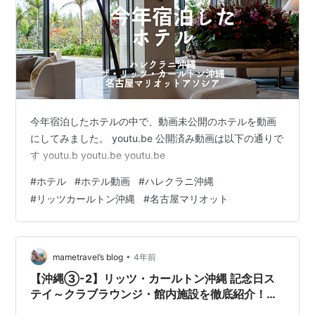
今年宿泊したホテルの中で、動画未公開のホテルを動画
にしてみました。 youtu.be 公開済み動画は以下の通りで
す youtu.b youtu.be youtu.be
#
ホテル
#
ホテル動画
#
ハレクラニ沖縄
#
リッツカールトン沖縄
#
名古屋マリオット
•
mametravel’s blog
4年前
【沖縄③-2】リッツ・カールトン沖縄 記念日ス
テイ～クラブラウンジ・館内施設を徹底紹介！＆
国際通り紹介（おまけ）～