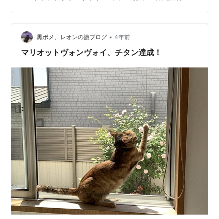
＊ ＊国際通り＊ 【リッツカールトン沖縄】 2022年7月、
４回目の結婚記念日はリッツカールトン沖縄で祝いまし
た🥂 この時期で土日だと通常なら…
•
黒ポメ、レオンの旅ブログ
4年前
マリオットヴォンヴォイ、チタン達成！