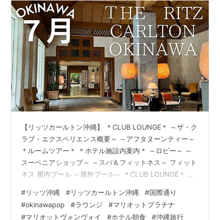
【リッツカールトン沖縄】 ＊CLUB LOUNGE＊ ～ザ・ク
ラブ・エクスペリエンス概要～ ～アフタヌーンティー～
＊ルームツアー＊ ＊ホテル施設内案内＊ ～ロビー～ ～
スーベニアショップ～ ～スパ＆フィットネス～ フィット
ネス 屋内プール ～屋外プール～ ＊CLUB LOUNGE＊ ～
リッツラウンジ（カクテルタイム）～ ＊ディナー（グス
#
リッツ沖縄
#
リッツカールトン沖縄
#
国際通り
ク）＊ ＊Activity＊ ＊朝食（グスク）＊ ＊リッツラウン
#
okinawapop
#
ラウンジ
#
マリオットプラチナ
ジ（軽食ランチ）＊ ＊三矢本舗恩納店＊ ＊道の駅かでな
#
マリオットヴォンヴォイ
#
ホテル朝食
#
沖縄旅行