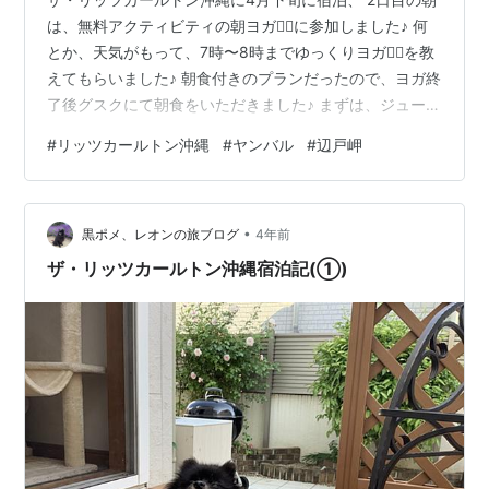
は、無料アクティビティの朝ヨガ🧘‍♀️に参加しました♪ 何
とか、天気がもって、7時〜8時までゆっくりヨガ🧘‍♀️を教
えてもらいました♪ 朝食付きのプランだったので、ヨガ終
了後グスクにて朝食をいただきました♪ まずは、ジューシ
ーなど沖縄料理をチョイス、 先程ヨガした、テラスに
#
リッツカールトン沖縄
#
ヤンバル
#
辺戸岬
て、美味しい朝食を！パンは半分わけ🥖 今日も天気は微
妙だけど、ホテルの雰囲気は最高！ 今日は、チムドンド
ンの舞台ヤンバルをドライブ🚙します！ 道の駅、ヤンバ
•
ルクイナが重量挙げ🏋️‍♂️ 茅打バンタからの絶景！ 沖縄本島
黒ポメ、レオンの旅ブログ
4年前
最北端の辺戸岬を目指します！ 辺戸岬からは、かすかに
ザ・リッツカールトン沖縄宿泊記(①)
奄…