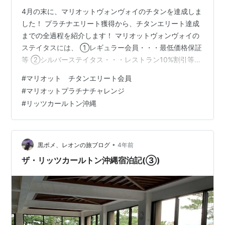
4月の末に、マリオットヴォンヴォイのチタンを達成しま
した！ プラチナエリート獲得から、チタンエリート達成
までの全過程を紹介します！ マリオットヴォンヴォイの
ステイタスには、 ①レギュラー会員・・・最低価格保証
等 ②シルバーステイタス・・・レストラン10%割引等
③ゴールドステイタス・・・部屋のアップグレード、14
#
マリオット チタンエリート会員
時までのレイトチェックアウト等 ④プラチナステイタ
#
マリオットプラチナチャレンジ
ス・・・16時までのレイトチェックアウト、ラウンジ、
#
リッツカールトン沖縄
朝食無料 ⑤チタンステイタス・・・アップグレードがス
イートルームまで可能 ⑥アンバサダーステイタス・・・
コンシェルジュサービス等 の6段階あります！ 今回、チ
タンステイタスを達成しまし…
•
黒ポメ、レオンの旅ブログ
4年前
ザ・リッツカールトン沖縄宿泊記(③)