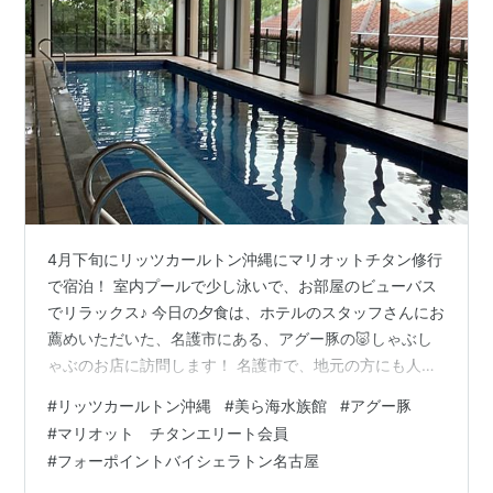
4月下旬にリッツカールトン沖縄にマリオットチタン修行
で宿泊！ 室内プールで少し泳いで、お部屋のビューバス
でリラックス♪ 今日の夕食は、ホテルのスタッフさんにお
薦めいただいた、名護市にある、アグー豚の🐷しゃぶし
ゃぶのお店に訪問します！ 名護市で、地元の方にも人気
の、松の古民家さん！ すごく、雰囲気が良く、期待が高
#
リッツカールトン沖縄
#
美ら海水族館
#
アグー豚
まります♪ 純血のアグー豚は貴重な様です、 娘が飼って
#
マリオット チタンエリート会員
いた、マイクロブタのメイちゃんにそっくりです！ 店員
#
フォーポイントバイシェラトン名古屋
さんを呼ぶ時は、上の写真の黒い呼びブタをブーと鳴ら