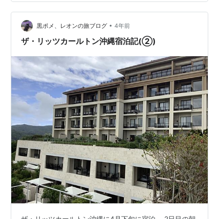
します🐽 ごまだれにブタの顔が、、 2種類のアグー豚
の、しゃぶしゃぶコース！前菜は海ぶどう♪ さすがに、純
血アグー豚はすごく美味、 …
•
黒ポメ、レオンの旅ブログ
4年前
ザ・リッツカールトン沖縄宿泊記(②)
ザ・リッツカールトン沖縄に4月下旬に宿泊、 2日目の朝