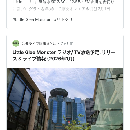
｢Join Us！｣』毎週水曜12:30～12:55のFM香川を皮切り
に新プログラムを各局にて順次オンエア今月は2月1日
(日)8:00-08:30 エフエム滋賀(e-radio)から放送開始 TV
#
Little Glee Monster
#
リトグリ
放送予定情報番組静岡第一テレビ(静岡ローカル)2月4日
(水)18:15～19:00『まるごと』※かれん生出演 ライブ放
送WOWOWライブ2月26日(木)20:00～
•
25:00『WESSION FESTIVAL 2025 D…
音楽ライブ情報まとめ
7ヶ月前
Little Glee Monster ラジオ/ TV放送予定､リリー
ス & ライブ情報 (2026年1月)