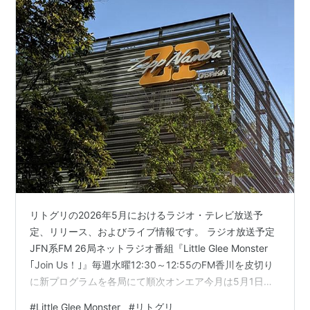
リトグリの2026年5月におけるラジオ・テレビ放送予
定、リリース、およびライブ情報です。 ラジオ放送予定
JFN系FM 26局ネットラジオ番組『Little Glee Monster
｢Join Us！｣』毎週水曜12:30～12:55のFM香川を皮切り
に新プログラムを各局にて順次オンエア今月は5月1日
(金)16:25-16:50 エフエム石川から放送開始 TV放送予定
#
Little Glee Monster
#
リトグリ