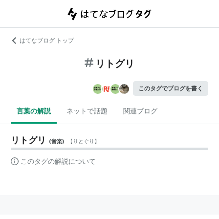
はてなブログ トップ
リトグリ
このタグでブログを書く
言葉の解説
ネットで話題
関連ブログ
リトグリ
(
音楽
)
【
りとぐり
】
このタグの解説について