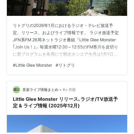
リトグリの2026年1月におけるラジオ・テレビ放送予
定、リリース、およびライブ情報です。 ラジオ放送予定
JFN系FM 26局ネットラジオ番組『Little Glee Monster
｢Join Us！｣』毎週水曜12:30～12:55のFM香川を皮切り
に新プログラムを各局にて順次オンエア今月は1月1日
(木)10:30-10:55 エフエム高知(HISIX)から放送開始 TV放
#
Little Glee Monster
#
リトグリ
送予定音楽番組TBS2025年12月31日(水) 23:45〜2026年
1月1日(木祝)5:00『CDTVライブ！ライブ！年越しカウン
トダウンFes.2025→2026』ライブ放送WOWOWプライ
•
ム1月25日(日)17:0…
音楽ライブ情報まとめ
8ヶ月前
Little Glee Monster リリース､ラジオ/TV放送予
定 & ライブ情報 (2025年12月)