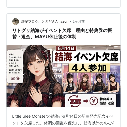
JAM』※中森明菜特集にアサヒが出演 7月12日(日)23:15
～24:10 1週目 7月26日(日)23:15～24:10 2週目音楽番組
TBS 7月18日(土) 14:00～ 21:56『音楽の日2026』※8時
•
間生放送 ライブ情…
雑記ブログ、ときどきAmazon
2ヶ月前
リトグリ結海がイベント欠席 理由と特典券の振
替・返金、MAYU休止後の体制
Little Glee Monsterの結海が6月14日の新曲発売記念イベ
ントを欠席した。体調の回復を優先し、結海以外の4人が