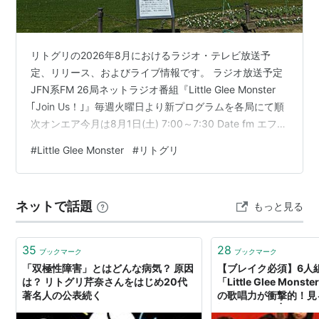
リトグリの2026年8月におけるラジオ・テレビ放送予
定、リリース、およびライブ情報です。 ラジオ放送予定
JFN系FM 26局ネットラジオ番組『Little Glee Monster
｢Join Us！｣』毎週火曜日より新プログラムを各局にて順
次オンエア今月は8月1日(土) 7:00～7:30 Date fm エフエ
ム仙台から放送開始 TV放送予定ライブ放送WOWOWラ
#
Little Glee Monster
#
リトグリ
イブ8月2日(日)12:45～17:40『WESSION FESTIVAL
2025 DAY2』 リリース情報オリジナルアルバム
『BREATH』、ライブBlu-ray&DVD『Little Glee Monster
ネットで話題
もっと見る
Live 20…
35
28
ブックマーク
ブックマーク
「双極性障害」とはどんな病気？ 原因
【ブレイク必須】6人
は？ リトグリ芹奈さんをはじめ20代
「Little Glee Mo
著名人の公表続く
の歌唱力が衝撃的！見
疑うレベル！ | ゴリ