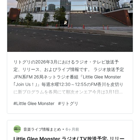
リトグリの2026年3月におけるラジオ・テレビ放送予
定、リリース、およびライブ情報です。 ラジオ放送予定
JFN系FM 26局ネットラジオ番組『Little Glee Monster
｢Join Us！｣』毎週水曜12:30～12:55のFM香川を皮切り
に新プログラムを各局にて順次オンエア今月は3月1日
(日)8:00-8:30 エフエム滋賀(e-radio)から放送開始 リリ
#
Little Glee Monster
#
リトグリ
ース情報Blu-ray&DVD『Little Glee Monster Live Tour
2025 “Ambitious”』2026年3月4日(水)リリース〈予約〉
TOWER RECORDS ONLINE / HMV&BO…
•
音楽ライブ情報まとめ
6ヶ月前
Little Glee Monster ラジオ/ TV放送予定､リリー