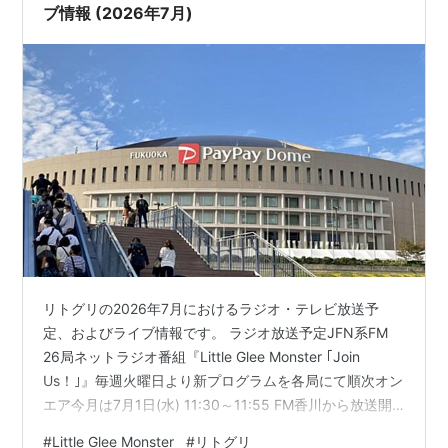
ブ情報 (2026年7月)
リトグリの2026年7月におけるラジオ・テレビ放送予
定、およびライブ情報です。 ラジオ放送予定JFN系FM
26局ネットラジオ番組『Little Glee Monster ｢Join
Us！｣』毎週火曜日より新プログラムを各局にて順次オン
エア今月は7月1日(水) 11:30～11:55 FM香川から放送開
始 TV放送予定音楽バラエティ番組テレビ朝日 『EIGHT-
#
Little Glee Monster
#
リトグリ