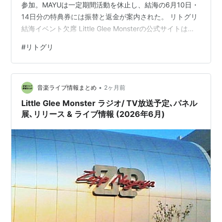
参加。MAYUは一定期間活動を休止し、結海の6月10日・
14日分の特典券には振替と返金が案内された。 リトグリ
結海イベント欠席 Little Glee Monsterの公式サイトは
2026年6月14日、結海が同日の新曲発売記念イベントを
#
リトグリ
欠席すると発表した。 結海は体調が万全ではなく、本人
の回復を優先した。 会場は東京都のタワーレコード渋谷
店だった。 イベントでは、新曲の購入者を対象とするサ
•
イン会が予定されていた。 結海以外の4人は、予定どお
音楽ライブ情報まとめ
2ヶ月前
り参加すると発表された。 MA…
Little Glee Monster ラジオ/ TV放送予定､パネル
展､リリース & ライブ情報 (2026年6月)