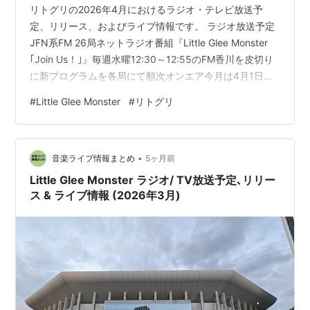
リトグリの2026年4月におけるラジオ・テレビ放送予
定、リリース、およびライブ情報です。 ラジオ放送予定
JFN系FM 26局ネットラジオ番組『Little Glee Monster
｢Join Us！｣』毎週水曜12:30～12:55のFM香川を皮切り
に新プログラムを各局にて順次オンエア今月は4月1日
(水)12:30-12:55 エフエム香川から放送開始 TV放送予定
#
Little Glee Monster
#
リトグリ
主題歌･タイアップ曲読売テレビ・日本テレビ系全国ネッ
ト毎週土曜17:30放送のTVアニメ『本好きの下剋上 領主
の養女』(オープニングテーマ：Little Glee Monsterの新
•
曲｢Pages｣) 2026年4月4日より全国ネ…
音楽ライブ情報まとめ
5ヶ月前
Little Glee Monster ラジオ/ TV放送予定､リリー
ス & ライブ情報 (2026年3月)