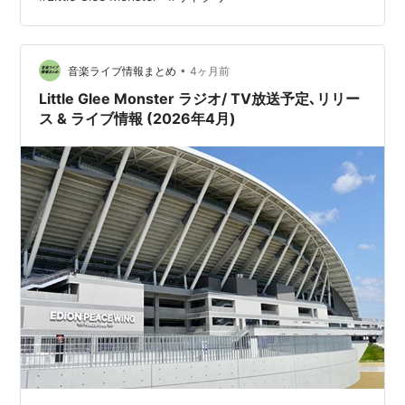
ライブ放送フジテレビNEXT5月1日(金)19:00～
00:00『HY SKY Fes 2026』 ▸スカパー番組配信でフジテ
レビNEXTを視聴 ミュージックビデオ
•
WOWOW『WOWOW MUSIC BREAK #393』 5月2…
音楽ライブ情報まとめ
4ヶ月前
Little Glee Monster ラジオ/ TV放送予定､リリー
ス & ライブ情報 (2026年4月)