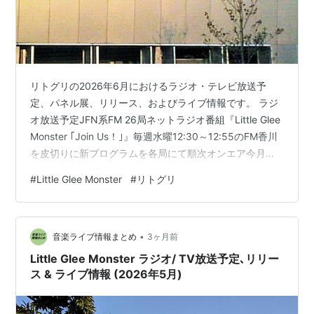
リトグリの2026年6月におけるラジオ・テレビ放送予
定、パネル展、リリース、およびライブ情報です。 ラジ
オ放送予定JFN系FM 26局ネットラジオ番組『Little Glee
Monster ｢Join Us！｣』毎週水曜12:30～12:55のFM香川
を皮切りに新プログラムを各局にて順次オンエア今月は6
月1日(月) 20:00-20:30 エフエム山口(FMY)から放送開始
#
Little Glee Monster
#
リトグリ
TOKYO FM6月1日(月)15:00～16:50『THE TRAD』出
演：結海, miyouNACK 56月1日(月)20:00~23:00『FAV
FOUR』出演：かれん, ミカ TV放送予定音楽番組フジテ
•
レビ6月4…
音楽ライブ情報まとめ
3ヶ月前
Little Glee Monster ラジオ/ TV放送予定､リリー
ス & ライブ情報 (2026年5月)