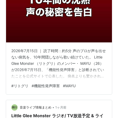
2026年7月15日 ｜ 読了時間：約5分 声のプロが声を出せ
ない病気を、10年間隠しながら歌い続けていた。 Little
Glee Monster （リトグリ）のメンバー・ MAYU （26）
が2026年7月15日、「機能性発声障害」と診断されてい
たことを公式サイトで公表した。 病名よりも驚かされる
のは「もう10年ぐらいこの病気と歩んでいます」という
#
リトグリ
#
機能性発声障害
#
MAYU
本人の言葉だ。 グループの「パワフルな歌声担当」とし
て知られてきた時期の大部分が、この病気と向き合いな
がらのステージだったことになる。 この病気は「声帯に
•
異常がないのに声が出なくなる」という逆説的な性質を
音楽ライブ情報まとめ
1ヶ月前
持っている。 しかも「全力で歌おうとする瞬…
Little Glee Monster ラジオ/ TV放送予定 & ライ