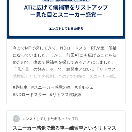
今までMTで探してきて、NDロードスターRFが第一候補
になっていました。しかし、前回ATにも広げることを決
めたので、改めて候補車を探してみることにしました。
「見た目」の好み。そして、練習車とはいえ「リトマス
試験紙」としての役割。この2つを軸に、スニーカー感覚
で気負わずに乗れる車を探してみます。 見た目の4つの
#
趣味車
#
スニーカー感覚の車
#
ポルシェ
軸で候補を挙げる
#
NDロードスター
#
リトマス試験紙
•
エンストしてもまた走る
5ヶ月前
スニーカー感覚で乗る車—練習車というリトマス