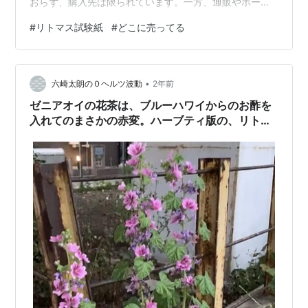
おらず、購入先は限られています。一方、通販やホーム
センター、ペットショップなどでは比較的入手しやすい
#
リトマス試験紙
#
どこに売ってる
商品です。また、リトマス試験紙には「赤」と「青」の2
種類があり、液体の性質によって色が変化することで、
酸性かアルカリ性かを判定できます。さらに詳しく知り
•
たい人のために、pH試験紙との違いや販売店についても
六崎太朗の０ヘルツ波動
2年前
解説します🧪
ゼニアオイの花茶は、ブルーハワイからのお酢を
入れてのまさかの赤変。ハーブティ版の、リトマ
ス紙です