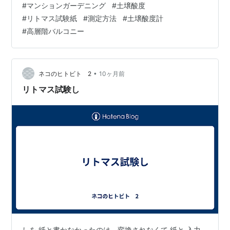
#
マンションガーデニング
#
土壌酸度
トマス試験紙による測定方法を詳しくまとめました。 ■
#
リトマス試験紙
#
測定方法
#
土壌酸度計
酸性を確認した話はこちら→ 枯れるのは水切れだけじゃ
#
高層階バルコニー
ない話 重要な先出し結論（忙しい人はここだけでも！）
棒式酸度計はそのまま土に差すだけではまず正しい値を
出さないことが多い。 正確に使うには「土を水で十分潤
し、泥団子状になるまで混ぜて2…
•
ネコのヒトビト 2
10ヶ月前
リトマス試験し
しを 紙と書かなかったのは、変換されなくて 紙と 入力