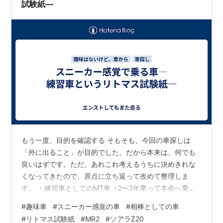
試験紙—
もう一度、目的を確認する そもそも、今回の車探しは
「外に出ること」が目的でした。だから本来は、何でも
良いはずです。ただ、あれこれ考えるうちに決めきれな
くなってきたので、原点に立ち返って改めて整理しま
す。 ・練習車としてのMT車（2〜3年乗って本命へ乗り
換える前提） ・車から遠ざかっていたので、リハビリ的
#
趣味車
#
スニーカー感覚の車
#
相棒としての車
な運転 ・週末に、ふらっと目的もなく乗りたくなる車 趣
#
リトマス試験紙
#
MR2
#
ソアラZ20