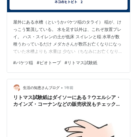
屋外にある水槽（というかバケツ稲のタライ） 稲が、け
っこう繁茂している。 水を足す以外は、これぞ放置プレ
イ。 ハス・スイレンの土が低床 スイレンと稲 水草が数
種うわっているだけ メダカさんが数匹お亡くなりになっ
ていた水槽よりも 水量は 少ない（ちなみにお亡くなりに
なっていた水槽は７０L入る大型で こちらにはゼオライ
#
バケツ稲
#
ビオトープ
#
リトマス試験紙
トの低床。赤玉土も少々） なのに、 こちらの方が PHが
低そう というか アルカリ寄りだけど、それほどひどくな
い。 ふっしぎー。 ちなみに、こちらには どうも カエル
•
さんがin している（時々）模様。
生活の知恵さんブログ
1年前
リトマス試験紙はダイソーにある？ウエルシア・
カインズ・コーナンなどの販売状況もチェック！
色の違いやpH試験紙との違いも解説🔍