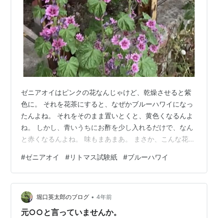
ゼニアオイはピンクの花なんじゃけど、乾燥させると紫
色に。 それを花茶にすると、なぜかブルーハワイになっ
たんよね。 それをそのまま置いとくと、黄色くなるんよ
ね。 しかし、青いうちにお酢を少し入れるだけで、なん
と赤くなるんよね。 味もまあまあ。 まさか、こんな花茶
があったとは。 ある意味、ハーブティの中のリトマス試
#
ゼニアオイ
#
リトマス試験紙
#
ブルーハワイ
験紙になるんよね。 www.youtube.com 大抵の花茶は、
黄色いもんが多いんよね。 千日紅が赤いのと、オオキン
ケイギクがオレンジ色なのが変わり種なんよね。 花茶
•
は、エネルギーが高い。 美味しいもんが多いけえ、皆さ
堀口英太郎のブログ
4年前
んも飲まれてみては？
元○○と言っていませんか。