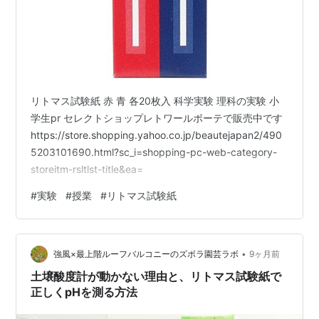
リトマス試験紙 赤 青 各20枚入 科学実験 理科の実験 小
学生pr セレクトショップレトワールボーテで販売中です
https://store.shopping.yahoo.co.jp/beautejapan2/490
5203101690.html?sc_i=shopping-pc-web-category-
storeitm-rsltlst-title&ea=
#
実験
#
授業
#
リトマス試験紙
•
強風×最上階ルーフバルコニーのズボラ園芸ラボ
9ヶ月前
土壌酸度計が動かない理由と、リトマス試験紙で
正しくpHを測る方法