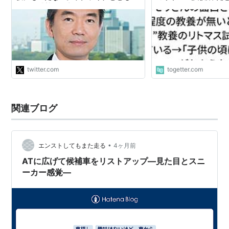
あると威勢よく言っていた国会議員は
→「子供の頃はあまり
直ちにウクライナに行って戦え。それ
なかった」
が本当に日本人を守るのか口だけなの
かのリトマス試験紙。おそらく日本の
国会議員のほとんどは行かないだろ
う。"
twitter.com
togetter.com
関連ブログ
•
エンストしてもまた走る
4ヶ月前
ATに広げて候補車をリストアップ—見た目とスニ
ーカー感覚—