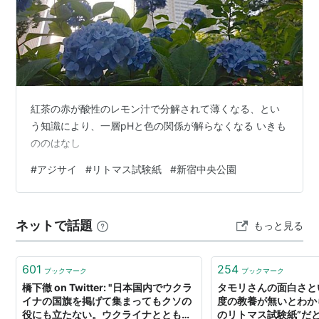
紅茶の赤が酸性のレモン汁で分解されて薄くなる、とい
う知識により、一層pHと色の関係が解らなくなる いきも
ののはなし
#
アジサイ
#
リトマス試験紙
#
新宿中央公園
ネットで話題
もっと見る
601
254
ブックマーク
ブックマーク
橋下徹 on Twitter: "日本国内でウクラ
タモリさんの面白さと
イナの国旗を掲げて集まってもクソの
度の教養が無いとわか
役にも立たない。ウクライナとともに
のリトマス試験紙”だ