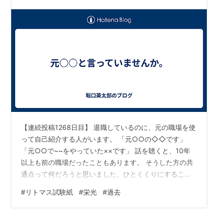
【連続投稿1268日目】 退職しているのに、元の職場を使
って自己紹介する人がいます。 「元○○の◇◇です」
「元○○で~~をやっていた××です」 話を聴くと、10年
以上も前の職場だったこともあります。 そうした方の共
通点って何だろうと思いました。ひとくくりにすること
の良し悪しはありますが、あえて括ることで見えてくる
#
リトマス試験紙
#
栄光
#
過去
こともあるかなと。 一番大きいのは、「今が充実してい
ない」ことなんじゃないか。裏を返すと、過去の栄光に