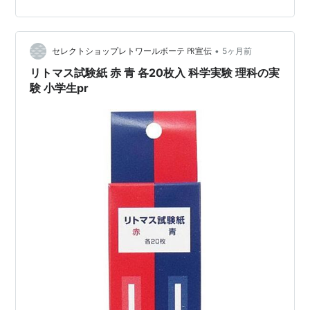
味車である以上、見た目の影響は大きい。また、この年
齢になると乗れる時間も限られてくるので、妥協はでき
るだけ減らしたいとも思っています。 印象に残っている
記事—MR2で釣りに行く人— ふと思い出したのが、
•
セレクトショップレトワールボーテ ㏚宣伝
5ヶ月前
「MR2で釣りに行く人」の記事です。
リトマス試験紙 赤 青 各20枚入 科学実験 理科の実
験 小学生pr