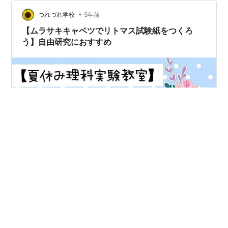
しがみつかないと、気持ちの面で今の生活を送ることが
•
できない。 これじゃないかな、と思うわけです。 だっ
つれづれ学校
5年前
て、今が充実していたら、過去どんな素晴らしいことが
【ムラサキキャベツでリトマス試験紙をつくろ
あっても、それにしがみつこうとは…
う】自由研究におすすめ