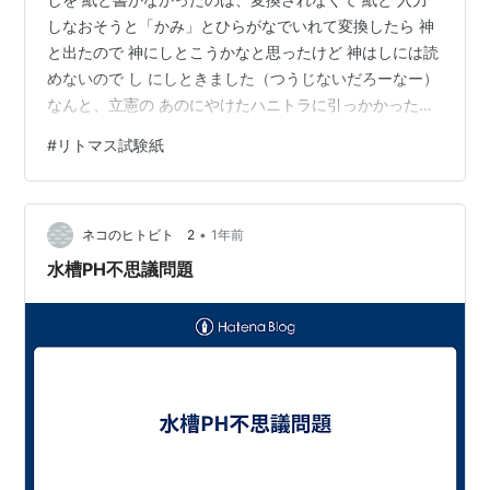
しなおそうと「かみ」とひらがなでいれて変換したら 神
と出たので 神にしとこうかなと思ったけど 神はしには読
めないので し にしときました（つうじないだろーなー）
なんと、立憲の あのにやけたハニトラに引っかかったら
しきおじさんが （名前わすれたw) 総理大臣になるかもし
#
リトマス試験紙
れないという話が出てきた それって だれも喜ばんでしょ
う というか あれを持ち上げるように シナリオができて
いたのだろうか あれとか いって悪いけど どうにもあの
•
にやけた表情と ピントのずれた言説が なんともいえず
ネコのヒトビト 2
1年前
あのダボス会議かなんかに行った時の 外国人とからんだ
水槽PH不思議問題
写真…