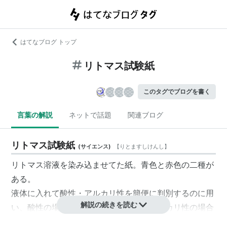
はてなブログ トップ
リトマス試験紙
このタグでブログを書く
言葉の解説
ネットで話題
関連ブログ
リトマス試験紙
(
サイエンス
)
【
りとますしけんし
】
リトマス溶液を染み込ませてた紙。青色と赤色の二種が
ある。
液体に入れて酸性・アルカリ性を簡便に判別するのに用
解説の続きを読む
い、酸性の場合青色試験紙が赤色に、アルカリ性の場合
赤色試験紙が青色に変わる。