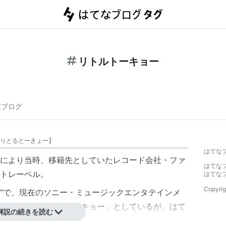
リトルトーキョー
連ブログ
りとるとーきょー
】
はてな
により当時、移籍先としていたレコード会社・
ファ
はてな
トレーベル
。
はてな
Copyrig
yo"で、現在の
ソニー・ミュージックエンタテインメ
表記で「リトル・トーキョー」としているが、はて
解説の続きを読む
ることとする。