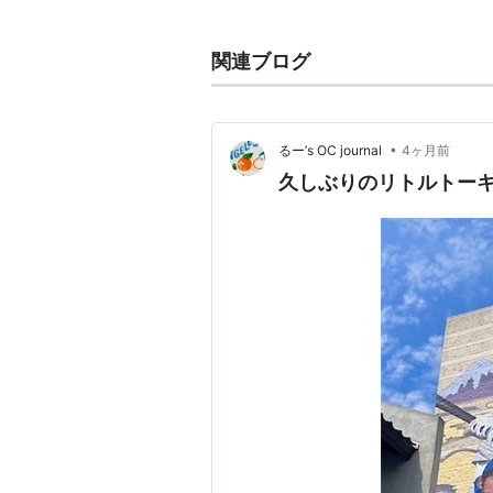
経歴
関連ブログ
ファンハウス→
BMGファンハウス
ジックレーベルズ
/アリオラジャパ
•
るー’s OC journal
4ヶ月前
久しぶりのリトルトー