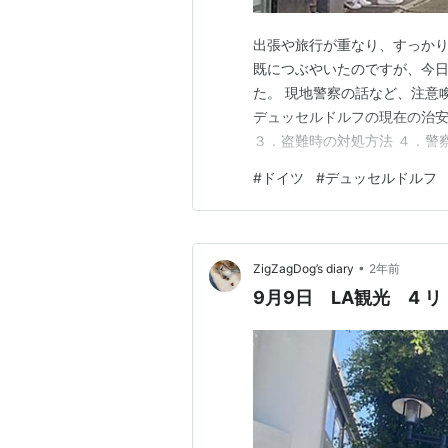
出張や旅行が重なり、すっかり
既につぶやいたのですが、今
た。 現地警察の話など、注意
デュッセルドルフの現在の治安
３．盗難時の対処方法 ４．警
決して離さない！ ２）スマホ
#
ドイツ
#
デュッセルドルフ
リの不使用とカード類のタッチ
たら警戒する ５）ドイツ国内
•
ZigZagDog’s diary
2年前
9月9日 LA観光 4 