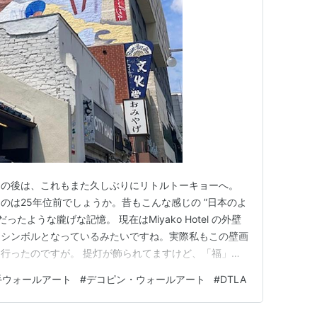
トの後は、これもまた久しぶりにリトルトーキョーへ。
のは25年位前でしょうか。昔もこんな感じの ”日本のよ
たような朧げな記憶。 現在はMiyako Hotel の外壁
なシンボルとなっているみたいですね。実際私もこの壁画
行ったのですが。 提灯が飾られてますけど、「福」っ
 リトルトーキョーの近隣はあまり治安がよろしくない
手ウォールアート
#
デコピン・ウォールアート
#
DTLA
ウンタウンの象徴ですね。。 歩いていたらフードデリバ
が近…