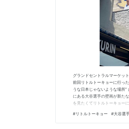
グランドセントラルマーケッ
前回リトルトーキョーに行った
うな日本じゃないような場所” だっ
にある大谷選手の壁画が新た
を見たくてリトルトーキョーに
て入っていると…中国っぽい？
#
リトルトーキョー
#
大谷選
ので落書きがいっぱい。LAダ
リーのロボットがいました。人