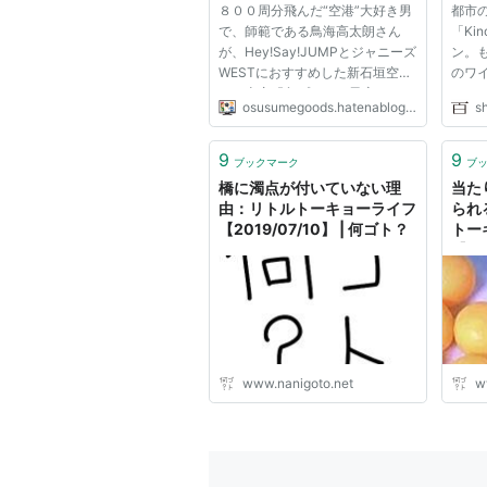
８００周分飛んだ“空港”大好き男
都市
で、師範である鳥海高太朗さん
「Kin
が、Hey!Say!JUMPとジャニーズ
ン。
WESTにおすすめした新石垣空港
のワ
のお土産『島プリン（黒蜜）』
ド・レ
osusumegoods.hatenablog.jp
s
純度の高い「波照間島黒蜜」を使
HEA
用しているため、香り高く、ほん
ン予定
のりと甘いプリンです。 島プリ
理”を
9
9
ブックマーク
ブ
ンどっちもセット（黒蜜3個、プ
Bli
橋に濁点が付いていない理
当た
レーン...
ョップ
由：リトルトーキョーライフ
られ
【2019/07/10】 | 何ゴト？
トー
【20
www.nanigoto.net
w