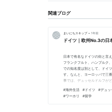
関連ブログ
•
まいにちスキップ
1年前
ドイツ｜欧州No.3の
日本で有名なドイツの街と言
フランクフルト、ハンブルク、
での知名度は別として、ドイ
す。なんと、ヨーロッパで三
事では、デュッセルドルフがど
街の玄関口、デュッセルドルフ
#
海外生活
#
ドイツ
#
デュッ
はメインとなる駅。 ドイツの
#
ワーホリ
#
留学
はお店が比較的充実していま