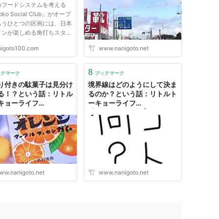
のフードシステムを考える
oko Social Club」がオープ
もうひとつの区画には、日本
インが楽しめる角打ちスタン
ストラン「FOUR
higoto100.com
www.nanigoto.net
RTS」が2025年秋にオープ
。 ２Fには、“自然の料
提供するレストラン「the
8
ックマーク
ブックマーク
nd Donkey」をパートナーシ
り付きの駄菓子は見分け
境界線はどのようにして決ま
に迎えます。 ...
る！？という話：リトル
るのか？という話：リトルト
キョーライフ
ーキョーライフ
18/10/31】 - 何ゴト？
【2018/04/04】 | 何ゴト？
ww.nanigoto.net
www.nanigoto.net