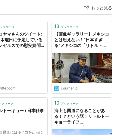
もっと見る
13
ックマーク
ブックマーク
コヤマさんのツイート:
【画像ギャラリー】メキシコ
週木曜日に予定している
とは思えない！“日本すぎ
ンゼルスでの慰安婦問題
る”メキシコの「リトルトー
ュメンタリ「The
キョー」をご覧あれ
ology」上映会ですが、
国政府による干渉を受け
果、日本文化会館から会
変更になりました。リト
ーキョーのすぐ側にある
スペースArt Share
itter.com
courrier.jp
A.です。お間違えないよう
…
10
s://t.co/FftCGZ44lZ"
ックマーク
ブックマーク
ルトーキョー / 日本仕事
海上も国道になることがあ
る！？という話：リトルトー
キョーライフ
【2018/09/19】 - 何ゴト？
の１区画にはキノコを起点に