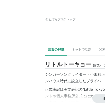
はてなブログ トップ
言葉の解説
ネットで話題
関
リトルトーキョー
(
音楽
)
【
シンガーソングライター・小田和正
ンハウス
時代に設立した
プライベー
正式表記は英文表記の"Little Tok
ント
や個人事務所公式ではカタカナ
な内では便宜上
中点
（・）は除外す