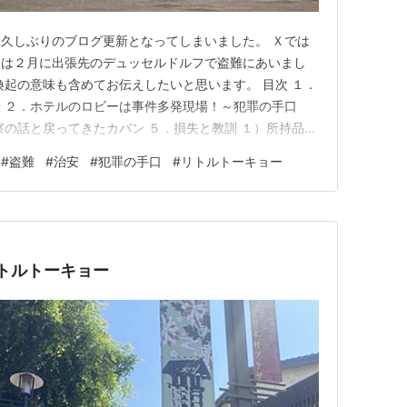
久しぶりのブログ更新となってしまいました。 Ｘでは
日は２月に出張先のデュッセルドルフで盗難にあいまし
喚起の意味も含めてお伝えしたいと思います。 目次 １．
 ２．ホテルのロビーは事件多発現場！～犯罪の手口
察の話と戻ってきたカバン ５．損失と教訓 １）所持品は
データのバックアップをとる ３）お財布ケータイ的アプ
#
盗難
#
治安
#
犯罪の手口
#
リトルトーキョー
＆ゴー機能停止 ４）見知らぬ中東風の人が近づいてき
の旅行でも、イタリ…
リトルトーキョー