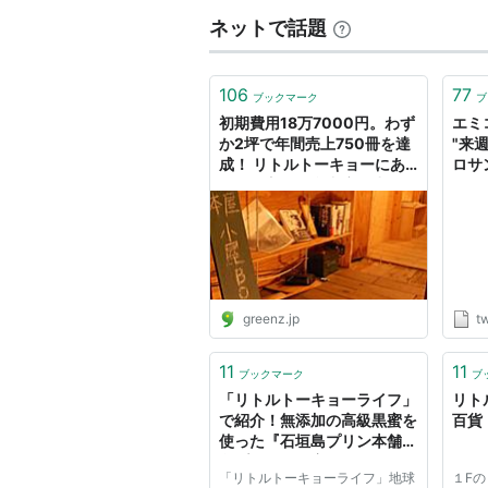
ネットで話題
106
77
ブックマーク
ブ
初期費用18万7000円。わず
エミ
か2坪で年間売上750冊を達
"来
成！ リトルトーキョーにあ
ロサ
る働き方の総合書店「小屋
ドキ
BOOKS」が実践した、狭小
Ap
スペースの小商い
某外
た結
場が
ルト
アート
greenz.jp
tw
L.
に。
11
11
http
ブックマーク
ブ
「リトルトーキョーライフ」
リト
で紹介！無添加の高級黒蜜を
百貨
使った『石垣島プリン本舗の
島プリン（黒蜜）』 - こうい
「リトルトーキョーライフ」地球
１F
うものはどうですか