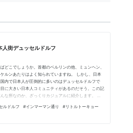
日本人街デュッセルドルフ
えばどこでしょうか。首都のベルリンの他、ミュンヘン、
ケルンあたりはよく知られていますね。 しかし、日本
ツ国内で日本人が圧倒的に多いのはデュッセルドルフで
番目に大きい日本人コミュニティがあるのだそう。この記
んな所なのか、ざっくりカジュアルに紹介します。 ①
中央駅。 他の大都市へのアクセスが良く、この辺りで
セルドルフ
#
インマーマン通り
#
リトルトーキョー
鉄道駅はショップに乏しいことが多いのですが、この駅
す。駅前はオリエンタルな風貌の…