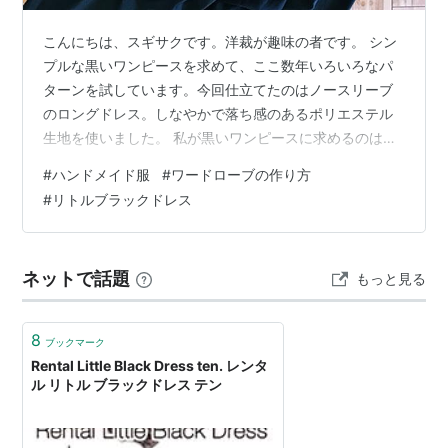
こんにちは、スギサクです。洋裁が趣味の者です。 シン
プルな黒いワンピースを求めて、ここ数年いろいろなパ
ターンを試しています。今回仕立てたのはノースリーブ
のロングドレス。しなやかで落ち感のあるポリエステル
生地を使いました。 私が黒いワンピースに求めるのは、
汎用性であります。セミフォーマルとして使えること、
#
ハンドメイド服
#
ワードローブの作り方
カジュアルなアイテムと合わせて日常着として着られる
#
リトルブラックドレス
こと。なにを着よう？と迷ったとき、困った時「これが
あって良かった！」と安心できる一枚が欲しいのです～
～。 さて今回の一枚は、スギサクさんの希望を叶えるこ
ネットで話題
もっと見る
とができたのでしょうか？自問自答したところ、70点く
らいかな。 手作りのリトルブラックドレス、…
8
ブックマーク
Rental Little Black Dress ten. レンタ
ル リトル ブラックドレス テン