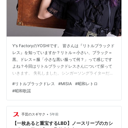
Y's FactoryのYOSHIです。 皆さんは『リトルブラックド
レス』を知っていますか？リトル＝小さい、ブラック＝
黒、ドレス＝服「小さな黒い服って何？」って感じです
よね？今回はリトルブラックドレスさんについて探って
いきます。 失礼しました。シンガーソングライターだっ
たんだですね。 日本の女性シンガーソングライターで、
#
リトルブラックドレス
#
MISIA
#
昭和レトロ
岡山県出身、身長170cm、血液型はO型、本名は明かし
#
昭和歌謡
てないようです。 個人名はRyo（りょう）、愛称は
LBD（エルビーディー）、リト黒（りとくろ）、リト
（りと）だそうです。 いったいどんな人か気になります
よね 保育園時に母や祖母の送迎時に車の中で聴いていた
•
手芸のスギサク
5年前
昭和歌謡にハマって昭…
【一枚あると重宝するLBD】ノースリーブのカシ