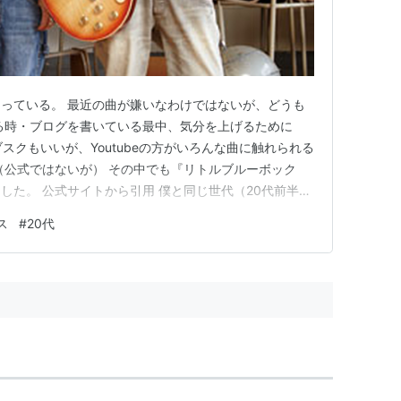
っている。 最近の曲が嫌いなわけではないが、どうも
る時・ブログを書いている最中、気分を上げるために
サブスクもいいが、Youtubeの方がいろんな曲に触れられる
（公式ではないが） その中でも『リトルブルーボック
した。 公式サイトから引用 僕と同じ世代（20代前半）
れない。 『ダンボール戦記』というアニメの主題歌を
ス
#
20代
 バンドとしての活動は10年以上前に停止しているが、
いる。 …