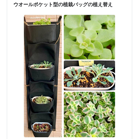
フロッジー」、奥に映るのが「リトルミッシー…
ウオールポケット型の植栽バッグの植え替え