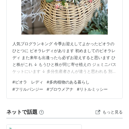
人気ブログランキング 今季お迎えしてよかったビオラの
ひとつに ビオラレディがあります 初めましてのビオラレ
ディ また来年も出逢ったら必ずお迎えすると思います ひ
と株がこれ ↓ もうひと株が同じ寄せ植えの ジェミニバス
ケットにいます ↓ 多分生産者さんが違うと思われる 別の
お店で購入したレディ (ラベルを差す向きが違ったから違
#
ビオラ レディ
#
多肉植物のある暮らし
うと思うけどどうかな？) ↓ 同じ品種同じラベルでも ポ
#
フリルパンジー
#
ブロウメアナ
#
リトルミッシー
ットの色とか使っている土が違えば 違う生産者さんです
よね ハボタンリース ↓ 去年作ったリースですが 時が止
まっているかのように ずっと同じ姿を保っています なん
ネットで話題
もっと見る
でもぶっ込みプランター ↓ 去年の春にいくつものプラグ
ト…