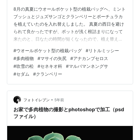
8月の真夏にウオールポケット型の植栽バッグヘ、ミント
ブッシュとジュズサンゴとクランベリーとポーチュラカ
を植えていたのを入れ替えしました。 真夏の西日を避け
られて良かったですが、ポットが浅く根詰まりになって
来たのと、日なたの時間が短くなったので、植え替えを
しました。 ジュズサンゴは冬に地上部が枯れるみたいで
#
ウオールポケット型の植栽バッグ
#
リトルミッシー
黄色く枯れてきています🧐 根のサークリング現象を防止
#
多肉植物
#
マサイの矢尻
#
アナカンプセロス
でき、底石を入れないで直接土を入れれるスリット型の
#
吹雪の松
#
セネキオ科
#
マルバマンネングサ
植木鉢に今度は植えました。 スリット型は安価で植物に
#
セダム
#
クランベリー
も良いので好きですが、見た目がイマイチ😞なのと、薄
いプラスチックなので夏の高温と日差しにはあまり良い
とは言えないでしょうね（´-`）.｡oO…
•
フォトイレブン
5年前
お家で多肉植物の撮影とphotoshopで加工（psd
ファイル）