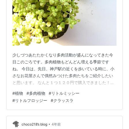
少しづつあたたかくなり多肉活動が盛んになってきた今
日このごろです。多肉植物もどんどん増える季節です
ね。 今日は、先日、神戸駅の近くを歩いている時に、小
さなお花屋さんで偶然みつけた多肉たちをご紹介したい
と思います。 なんと１つ１２０円で購入できました！！
少し元気はなかったのですが、全然復活させて増やせる
#
植物
#
多肉植物
#
リトルミッシー
と思い、即購入しました。この季節、掘り出しものが
#
リトルフロッジー
#
クラッスラ
時々お店の片隅においてあるので、探してみてください
ね。 この下の２つ見分けつきますか？すごく似ているん
ですが名前も違いますし、特性も若干違います。 では、
この２つについてご紹介していきます。 手前が「リトル
•
choco218’s blog
4年前