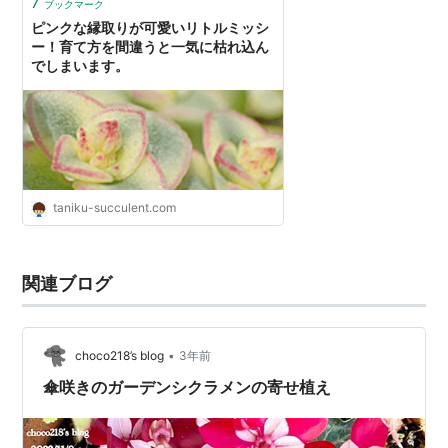
7
ブックマーク
ピンクな縁取りが可愛いリトルミッシ
ー！育て方を間違うと一気に枯れ込ん
でしまいます。
taniku-succulent.com
関連ブログ
•
choco218’s blog
3年前
傘咲きのガーデンシクラメンの寄せ植え