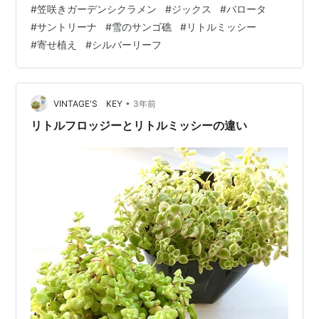
#
笠咲きガーデンシクラメン
#
ジックス
#
バロータ
リーフを一緒に植えてみました。 ふわふわ触感のフエル
#
サントリーナ
#
雪のサンゴ礁
#
リトルミッシー
トみたいなバロータと、草だと思ったら、小低木だった
#
寄せ植え
#
シルバーリーフ
サントリーナ〜雪のサンゴ礁と、多肉植物のリトルミッ
シーなどをシクラメンの周囲に入れてみました。 サント
リーナ〜雪のサンゴ礁はキク科ですが、菊っ…
•
VINTAGE'S KEY
3年前
リトルフロッジーとリトルミッシーの違い