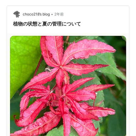
雨・電球・町屋 建物・テスクチャ・電車・花・チャペ
ル・ペット・グラウンド風景・などなどいろんな写真を
•
choco218’s blog
2年前
…
植物の状態と夏の管理について