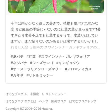
今年は雨が少なく連日の暑さで、植物も夏バテ気味かな
🤔 まだ紅葉の季節じゃないのに紅葉の葉が真っ赤です❗️暑
すぎたり水分不足でも紅葉するそうで、水遣りはしてい
ますが、まだ足りないのかあるいは暑すぎるせいかもし
れません😓 ↘️豆科の スワインソナ・ガレギフォリアの花
真っ白い花弁が涼しげな気がします(*´꒳`*) ↘️2本だけ出
#
夏バテ
#
紅葉
#
スワインソナ・ガレギフォリア
て来た捻れていなかったネジバナの花が、途中からちょ
#
ネジバナ
#
ジュズサンゴ
#
キンギョソウ
っと捻れてきてさらに小さな穂が2本出て来ました(^ ^) ↘️
#
オーストラリアンローズマリー
#
アロマディカス
ジュズサンゴは夏は半日陰が良いのですが、意外に西日
#
万年草
#
リトルミッシー
が当たっているのに元気です。 ↘️宿根キンギョソウのム
ーンライトオブトリニティに一輪花を付けました。夏は
半日陰が良…
はてなブログ
>
未指定
>
リトルミッシー
はてなブログ タグとは
ヘルプ
開発ブログ
はてなブログトップ
Copyright (C) 2001-
2026
Hatena.