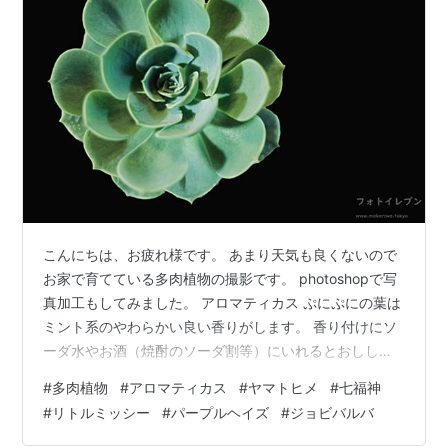
こんにちは、お疲れ様です。 あまり天気も良くないので
お家で育てている多肉植物の撮影です。 photoshopで写
真加工もしてみました。 アロマティカス ぷにぷにの葉は
ミント系のやわらかい良い香りがします。 香り付けにソ
ーダ水やお酒（焼酎のソーダ割等）にいれるとおしし
い！ リトルミッシー パープルヘイズ 七福神 花が二つ咲
#
多肉植物
#
アロマティカス
#
ヤマトヒメ
#
七福神
きました、ヤマトヒメ ジョビバルバ属 七福神の黒背景
#
リトルミッシー
#
パープルヘイズ
#
ジョビバルバ
(psdファイルをブログ用にjpegにしています) 七福神の
草色背景 (psdファイルをブログ用にjpegにしています)