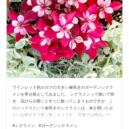
ワインレッド色のガクの大きい傘咲きのガーデンシクラ
メンを寄せ植えしてみました。 シクラメンって俯いて咲
き、花びらが開くとすぐに散ってしまうものですが、こ
のジックスという傘咲きのシクラメンは、傘を開いたみ
たいな咲き方で長く咲くそうです。 写真では明るいワイ
ンレッド色ですが、実物は濃く深いワインレッド色をし
#
シクラメン
#
ガーデンシクラメン
ています。 シクラメンが濃い色なので、シルバー色系の