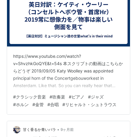
https://www.youtube.com/watch?
v=ShvzhkGoQYE&t=54s 本スクリプトの動画はこちらか
らどうぞ 2019/09/05 Katy Woolley was appointed
principal horn of the Concertgebouworkest in
Amsterdam. Like that. So you can really hear that
“aargh!” raspy angry sound. So that might be
#
クラシック音楽
#
吹奏楽
#
ピアノ
#
ジャズ
something that is quite aggressive, which is fun ever…
#
ホルン
#
金管
#
合唱
#
リヒャルト・シュトラウス
•
甘く香るか青いバラ
9ヶ月前