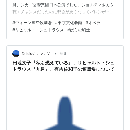
月、シカゴ交響楽団日本公演でした。ショルティさんを
聴くチャンスだったのに都合が悪くなってバレンボイム
さんが指揮する回に変えちゃったんですけども。 この日
#
ウィーン国立歌劇場
#
東京文化会館
#
オペラ
は10月20日月曜日です。コンサート行った時の記事は
#
リヒャルト・シュトラウス
#
ばらの騎士
早々にアップしてしまいたいのですが、忙しくて今頃
（10月25日朝）になりました。 オペラは大体長いので、
開場・開演時刻は早いのが常ですが、それにしても平日
に14時開場・15時開演ってのは、ワーグナー演るにも早
•
Dolcissima Mia Vita
1年前
過ぎるく…
円地文子『私も燃えている』、リヒャルト・シュ
トラウス『九月』、有吉佐和子の短篇集について