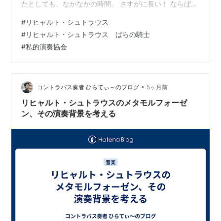
出版社/メーカ
たとしても、なかなかの時間。 さすがに長い！ ならば、
Classics
オペラは諦めて、演奏時間が25分程度に圧縮されたオー
発売日:
1993/
#
リヒャルト・シュトラウス
ケストラのみの組曲版はいかがでしょうか？ なるほど、
メディア:
CD
#
リヒャルト・シュトラウス ばらの騎士
これなら時間的な制約はかなり省かれます。 ところで、
購入
: 1人
クリ
#
私的演奏協会
回
この組曲の室内楽編成による演奏動画を見つけてしまい
この商品を含
ました。 youtu.be 1918年から数年間にウィーンでシェ
を見る
ーンベルクによって旗揚げされ活動していた「私的演奏
協会」について関心の高…
•
コントラバス奏者 ひらてぃ～のブログ
5ヶ月前
リヒャルト・シュトラウスのメタモルフォーゼ
ン、その演奏背景を考える