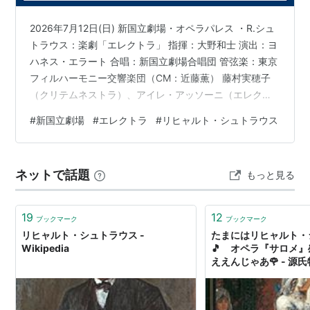
交響詩「ドン・キホーテ」
交響詩「英雄の生涯」
2026年7月12日(日) 新国立劇場・オペラパレス ・R.シュ
メタモルフォーゼン
トラウス：楽劇「エレクトラ」 指揮：大野和士 演出：ヨ
「影のない女」より交響的幻想曲
ハネス・エラート 合唱：新国立劇場合唱団 管弦楽：東京
フィルハーモニー交響楽団（CM：近藤薫） 藤村実穂子
交響曲
（クリテムネストラ）、アイレ・アッソーニ（エレクト
ラ）、ヘドヴィグ・ハウゲルト（クリソテミス）、エギ
#
新国立劇場
#
エレクトラ
#
リヒャルト・シュトラウス
家庭交響曲（Sinfonia domestica)
スト（工藤和真）、エギルス・シリンス（オレスト）他
アルプス交響曲（Eine Alpensinfonie）
先週末の東京行き、もう１つのお目当て公演がこちら。
新国立劇場としては22年ぶりの「エレクトラ」。実は、
ネットで話題
歌劇
もっと見る
その22年前の公演も劇場にて鑑賞していた。その時
は、”ほぼ知らない曲”として鑑賞したけど、今回は下記ア
《
グントラム
》Guntram (1894)
イテムでしっかり予…
19
12
ブックマーク
ブックマーク
《
フォイヤースノート
》Feuersnot (1901)
リヒャルト・シュトラウス -
たまにはリヒャルト・
《サロメ》Salome (1905)
Wikipedia
🎵 オペラ『サロメ』
ええんじゃあ🌹 - 源
《
エレクトラ
》Elektra (1909)
笑う門には福来る🌸少
《
ばらの騎士
》Der Rosenkavalier (1911)
《
ナクソス島のアリアドネ
》
Ariadne auf Naxos