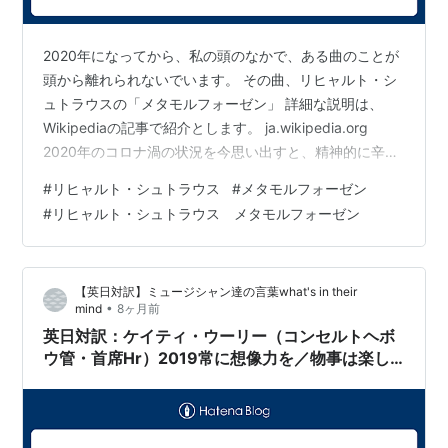
2020年になってから、私の頭のなかで、ある曲のことが
頭から離れられないでいます。 その曲、リヒャルト・シ
ュトラウスの「メタモルフォーゼン」 詳細な説明は、
Wikipediaの記事で紹介とします。 ja.wikipedia.org
2020年のコロナ渦の状況を今思い出すと、精神的に辛か
ったことが記憶にあります。 演奏活動の中断という、音
#
リヒャルト・シュトラウス
#
メタモルフォーゼン
楽家としてはこれほど辛い経験はなかったのです。 世の
#
リヒャルト・シュトラウス メタモルフォーゼン
中の音楽家たちがせめてもの表現活動として、動画配信
やリモート演奏などで、活動を継続していたのですが、
その期間、特に演奏されるようになったのがこの「メタ
【英日対訳】ミュージシャン達の言葉what's in their
モルフォーゼン」です。 演奏には23名の弦楽器奏者が必
•
mind
8ヶ月前
要。…
英日対訳：ケイティ・ウーリー（コンセルトヘボ
ウ管・首席Hr）2019常に想像力を／物事は楽し
い側面を見て