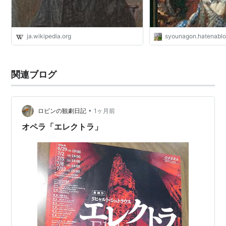
(1912)
《
影のない女
》
Die Frau ohne Schatten
(1919)
ja.wikipedia.org
syounagon.hatenabl
《
エジプトのヘレナ
》Die ägyptische Helena
(1924)
《
インテルメッツォ
》Intermezzo (1924)
関連ブログ
《アラベッラ》Arabella (1933)
《無口な女》
Die schweigsame Frau
(1938)
《
平和の日
》Fiedenstag (1938)
•
ロビンの観劇日記
1ヶ月前
《
ダフネ
》Daphne (1938)
オペラ「エレクトラ」
《ダナエの愛》Die Liebe der Danae (1940／初演：
1952)
《
カプリッチョ
》Capriccio (1942)
舞台音楽
《ヨゼフ伝説》Josephslegende (1914) バレエ／マ
イム