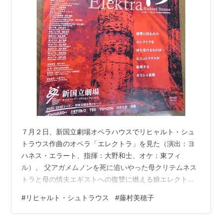
《町人貴族》Der Bürger als Edelmann (1918) モリ
エールの戯曲をホーフマンスタールが脚色
主な歌曲
歌曲集《8つの歌》(献呈｜夜｜万礼節...)
歌曲集《6つの歌》(セれナード｜ひめごと｜舟歌...)
歌曲集《4つの歌》(ツェチーリエ｜明日の歌..)
歌曲集《6つの歌》(夜に｜愛の神...)
歌曲集《四つの最後の歌》(春｜九月｜眠るとき｜夕
７月２日、新国立劇場オペラハウスでリヒャルト・シュ
映えの中に)
トラウス作曲のオペラ「エレクトラ」を見た（演出：ヨ
ハネス・エラート、指揮：大野和士、オケ：東フィ
関連
ル）。 父アガメムノンを死に追いやった母クリテムネス
クラシック｜吹奏楽｜オペラ(歌劇)｜楽劇｜管弦楽｜ヴ
トラと母の情夫エギストへの復讐に燃える娘エレクトラ
の運命を描く、ギリシャ悲劇を元にしたリヒャルト・シ
ォルフガング・サヴァリッシュ｜クレメンス・クラウス
#
リヒャルト・シュトラウス
#
藤村美穂子
ュトラウスの傑作。 このオペラは２０２４年４月に東京
文化会館大ホールで演奏会形式でやったのを見た。指揮