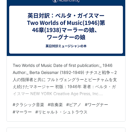
Two Worlds of Music Date of first publication:_ 1946
Author:_ Berta Geissmar (1892-1949) ナチスと戦争～2
人の指揮者と共に フルトヴェングラーとビーチャムを支
え続けたマネージャー 初版：1946年 著者：ベルタ・ガ
イスマー NEW YORK Creative Age Press, Inc.
COPYRIGHT 1946 BY BERTA GEISSMAR
#
クラシック音楽
#
吹奏楽
#
ピアノ
#
ワーグナー
https://www.fadedpage.com/showbook.php?
#
マーラー
#
リヒャルト・シュトラウス
pid=20210405 本拙訳の原本はこちらからどうぞ
CHAPTER F…