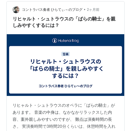
はヴァイグレ、オケは読売日響だった。その時の上演が
Capriccio
•
とても良かったので、ぜひいつか演奏会形式でない本来
コントラバス奏者 ひらてぃ～のブログ
2ヶ月前
アーティスト:
R.
の形のオペラを見たいと思っていた。夢がかなっていそ
リヒャルト・シュトラウスの「ばらの騎士」を親
Strauss,Schwarzko
いそと出かけたが・・。 舞台を囲む三方を少し高くし…
しみやすくするには？
pf,Ludwig,Sawalisc
h
出版社/メーカー:
Angel Records
Strauss: Interm
発売日:
1990/10/25
アーティスト:
メディア:
CD
Richard
クリック
: 3回
Strauss,Wolf
この商品を含むブログを見る
Sawallisch,Si
Orchester
Bayerichen
Rundfunks,Lu
Popp,Dietrich
Fischer-
Dieskau,Adol
Dallapozza,G
リヒャルト・シュトラウスのオペラに「ばらの騎士」が
Fuchs,Martin
あります。 音楽の中身は、なかなかリラックスした内
Finke,Kurt
容、案外親しみやすいのですが、 難点は演奏時間の長
Moll,Raimun
さ。 実演奏時間で3時間20分くらいは、休憩時間を入れ
Grumbach