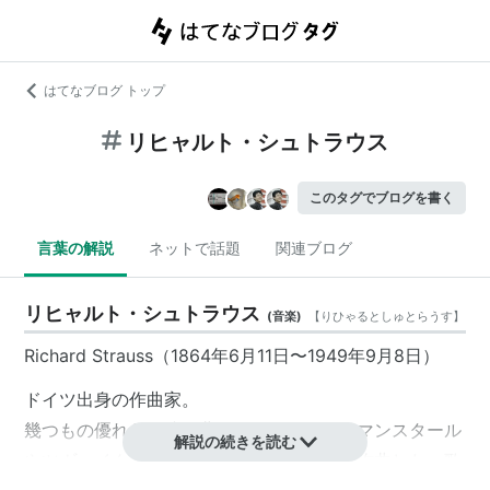
はてなブログ トップ
リヒャルト・シュトラウス
このタグでブログを書く
言葉の解説
ネットで話題
関連ブログ
リヒャルト・シュトラウス
(
音楽
)
【
りひゃるとしゅとらうす
】
Richard Strauss（
1864年
6月11日
〜
1949年
9月8日
）
ドイツ出身の作曲家。
幾つもの優れた管弦楽曲だけでなく、ホフマンスタール
解説の続きを読む
やツヴァイク等の台本で、見事なオペラを作曲した。歌