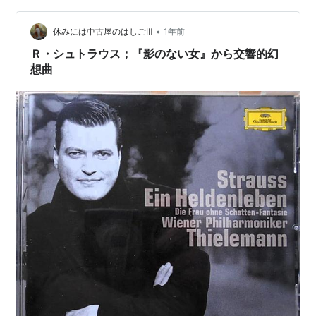
妹、家を継ぐことに偏執する類子、類子の夫と寝てしま
う和子、そして類子の娘千晶と張り合って香取に懸想す
•
休みには中古屋のはしごⅢ
1年前
る宇女子という三人の思惑のもつれから目が…
Ｒ・シュトラウス；『影のない女』から交響的幻
想曲