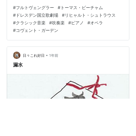
COPYRIGHT 1946 BY BERTA GEISSMAR
#
フルトヴェングラー
#
トーマス・ビーチャム
https://www.fadedpage.com/showbook.php?
#
ドレスデン国立歌劇場
#
リヒャルト・シュトラウス
pid=20210405 本拙訳の原本はこちらからどうぞ
#
クラシック音楽
#
吹奏楽
#
ピアノ
#
オペラ
CHAPTER T…
#
コヴェント・ガーデン
•
日々これ好日
1年前
漏水