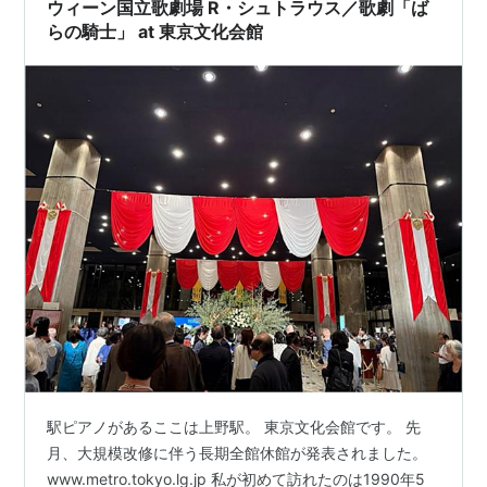
ウィーン国立歌劇場 R・シュトラウス／歌劇「ば
らの騎士」 at 東京文化会館
駅ピアノがあるここは上野駅。 東京文化会館です。 先
月、大規模改修に伴う長期全館休館が発表されました。
www.metro.tokyo.lg.jp 私が初めて訪れたのは1990年5