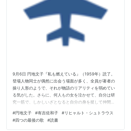
9月6日 円地文子『私も燃えている』（1959年）読了。
登場人物同士が偶然に出会う場面が多く、全員が著者の
操り人形のようで、それが物語のリアリティを弱めてい
る気がした。さらに、何人もの女を泣かせて、自分は研
究一筋で、しかしいざとなると自分の身を挺して仲間を
守る香取という男がかっこよすぎてかえって気障で、こ
#
円地文子
#
有吉佐和子
#
リヒャルト・シュトラウス
ういう男とは友だちになりたくないなと思ってしまう。
#
四つの最後の歌
#
読書
（ドラマでは田村正和が演じたそうで、ハマり役だった
だろう）。 それでも読み続けられたのは、中年の三人姉