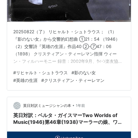
20250822（了） リヒャルト・シュトラウス； （1）
『影のない女』から交響的幻想曲 ①21：54 （1946）
（2）交響詩『英雄の生涯』作品40 ②-⑦47：06
（1898） クリスティアン・ティーレマン指揮 ウィー
ン・フィルハーモニー 録音：2002年9月、ｳｨｰﾝ楽友協会
大ﾎｰﾙ、ﾗｲｳﾞ Tot.69：13 CD/ｸﾗｼｯｸ/管弦楽曲/Ⓟ&Ⓒ
#
リヒャルト・シュトラウス
#
影のない女
2003 ﾄﾞｲﾂｸﾞﾗﾓﾌｫﾝ/輸入/中古 ＜★★★★＞ しばらく前
#
英雄の生涯
#
クリスティアン・ティーレマン
にメットの『サロメ』の映画の鑑賞記をアップした時、
おしまいに 書いた通りで、「ヘェー、こんな曲あるねん
なぁ」と思ったのがきっかけ。 超名作ぞろいのR・シュ
トラウスの管弦…
•
英日対訳ミュージシャンの本
1年前
英日対訳：ベルタ・ガイスマーTwo Worlds of
Music(1946)第46章(1938)マーラーの娘、ワー
グナーの娘