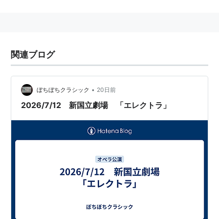
曲も数多く残している。
amazon:リヒャルト・シュトラウス
amazon:Richrd Strauss
関連ブログ
主な器楽曲
ピアノ・ソナタ
•
ぼちぼちクラシック
20日前
ヴァイオリン・ソナタ
2026/7/12 新国立劇場 「エレクトラ」
主な管弦楽曲
交響詩「ドン・ファン」
交響詩「マクベス」
交響詩「死と変容」
交響詩「ティル・オイレンシュピーゲルの愉快ない
たずら」
交響詩「ツァラトゥストラはこう語った」