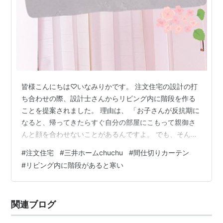
皆様こんにちは♡いなみりかです。 注文住宅の設計の打
ち合わせの際、設計士さんからリビング内に階段を作る
ことを提案されました。 理由は、 「お子さんが反抗期に
なると、帰ってきたらすぐ自分の部屋にこもって親御さ
んと顔を合わせないことがあるんですよ。 でも、そんな
時でもリビングに階段があれば2階の自室に行く時に必ず
#
注文住宅
#
三井ホームchuchu
#
間仕切りカーテン
親御さんと顔を合わせることになりますから。」 とのこ
#
リビング内に階段があると寒い
と。 当時第一子を妊娠していた私は、家づくりに対し
て"子育てしやすさ"を意識していました。 設計士さんの
お話を聞き、そういうものなのかな、深く考えずその通
関連ブログ
りにしたのですが… 今の時点では、「後悔」です😭😭 こ
れは設計士さんが悪いのではなく…