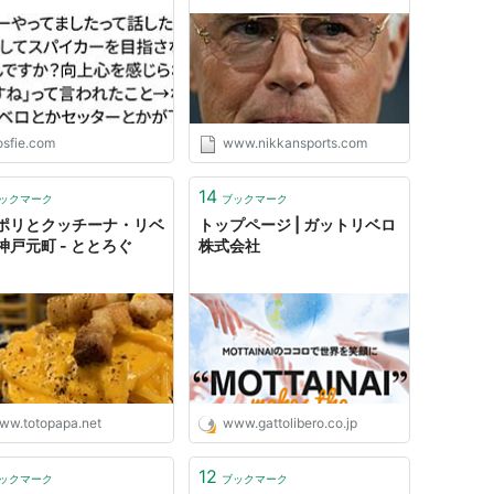
カーを目指さなかったん
督でＷ杯制す - 海外サッカー
か？向上心を感じられな
: 日刊スポーツ
すね」って言われたこと
んで、リベロとかセッタ
かが下でアタッカーが上
だと
osfie.com
www.nikkansports.com
14
ックマーク
ブックマーク
ポリとクッチーナ・リベ
トップページ | ガットリベロ
神戸元町 - ととろぐ
株式会社
ww.totopapa.net
www.gattolibero.co.jp
12
ックマーク
ブックマーク