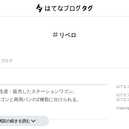
リベロ
連ブログ
はてな
まで生産・販売したステーションワゴン。
はてな
ゴンと商用バンの2種類に分けられる。
はてな
Copyrig
解説の続きを読む