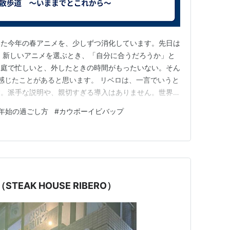
いた今年の春アニメを、少しずつ消化しています。先日は
 新しいアニメを選ぶとき、「自分に合うだろうか」と
家庭で忙しいと、外したときの時間がもったいない。そん
は感じたことがあると思います。 リベロは、一言でいうと
す。派手な説明や、親切すぎる導入はありません。世界観
、少しずつ輪郭が見えてきます。 見ていて強く感じた
年始の過ごし方
#
カウボーイビバップ
ーイビバップ」のDNAです。雰囲気や間の取り方、キ
か共通点があります。た…
TEAK HOUSE RIBERO）