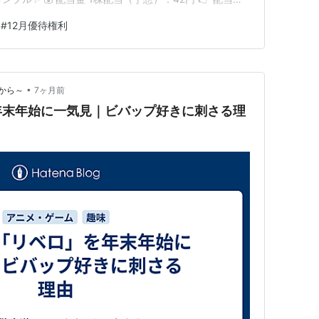
 ✔ 10,000円の高額QUOカード✔ 使い道が広く現金同
#
12月優待権利
長期縛りなし）✔ 配当もそこそ…
•
から～
7ヶ月前
年末年始に一気見｜ビバップ好きに刺さる理