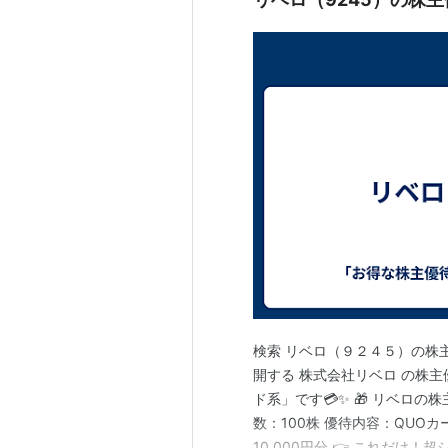
検索 リベロ（９２４５）の株主優待
開する 株式会社リベロ の株主
ド系」です💳✨ 🎁 リベロの
数：100株 優待内容：QUOカー
10,000円分 👉 これだけ！超