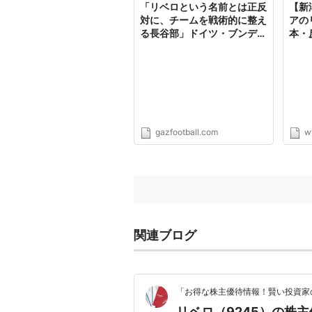
「リベロという名前とは正反
【新
対に、チームを戦術的に整え
アの
る長谷部」ドイツ・ブンデス
本・
リーガ 第10節 フランク
フルト-ケルン
gazfootball.com
w
関連ブログ
「お得な株主優待情報！賢い投資家
リベロ（9245）の株主