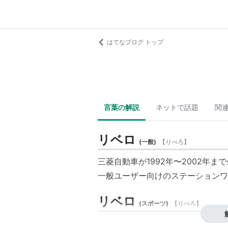
はてなブログ トップ
言葉の解説
ネットで話題
関
リベロ
(
一般
)
【
りべろ
】
三菱自動車が1992年〜2002年
一般ユーザー向けのステーションワ
リベロ
(
スポーツ
)
【
りべろ
】
（イタリア語）【libero】