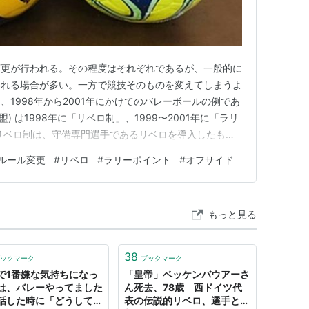
変更が行われる。その程度はそれぞれであるが、一般的に
われる場合が多い。一方で競技そのものを変えてしまうよ
1998年から2001年にかけてのバレーボールの例であ
盟) は1998年に「リベロ制」、1999〜2001年に「ラリ
リベロ制は、守備専門選手であるリベロを導入したもの
して、守備に優れた背の低い選手の活躍の場を広げる狙い
ルール変更
#
リベロ
#
ラリーポイント
#
オフサイド
シーブ専門の選手が参加できるようになり、ラリーが続き
よ…
もっと見る
38
ックマーク
ブックマーク
で1番嫌な気持ちになっ
「皇帝」ベッケンバウアーさ
は、バレーやってました
ん死去、78歳 西ドイツ代
話した時に「どうしてス
表の伝説的リベロ、選手と監