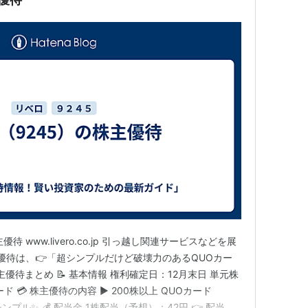
 www.livero.co.jp 引っ越し関連サービスなどを展
優待は、👉「超シンプルだけど破壊力のあるQUOカー
株主優待まとめ 📝 基本情報 権利確定日：12月末日 単元株
ド 💳 株主優待の内容 ▶ 200株以上 QUOカード
シンプル✨ 💰 配当金 1株配当（予想）：42円 👉 配当も