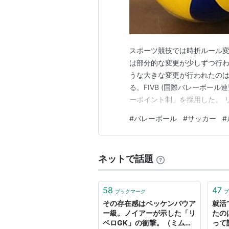
スポーツ競技では時折ルール
は部分的な変更が少しずつ行
うな大きな変更が行われたのは、
る。FIVB (国際バレーボール連
ーポイント制」を採用した。 
で、高身長化する攻撃に対抗
#
バレーボール
#
サッカー
#
があった。リベロの登場でレ
やすく観戦もさらに盛り上がる
ネットで話題
58
47
ブックマーク
ブ
その存在感はベッケンバウア
就活
ー級。ノイアーが示した「リ
たの
ベロGK」の衝撃。（ミムラ
って