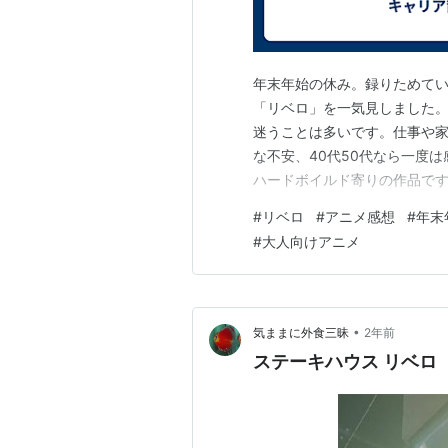
年末年始の休み。録りためて
「リベロ」を一気見しました。
迷うことは多いです。仕事や
な不安、40代50代なら一度
ハードボイルド寄りの作品で
や人物像は、話が進むにつれて
#
リベロ
#
アニメ感想
#
年末
のは、監督の過去作、「カウボ
#
大人向けアニメ
ャラクターの立たせ方に、どこ
•
気ままに外食三昧
2年前
ステーキハウス リベロ （S