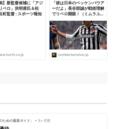
潟】新監督候補に「アジ
「彼は日本のベッケンバウア
リベロ」洪明甫氏＆松
ーだよ」長谷部誠が戦術理解
反町監督 : スポーツ報知
でリベロ開眼！（ミムラユウ
スケ）
ww.hochi.co.jp
number.bunshun.jp
•
のための最新ガイド」
5ヶ月前
優待