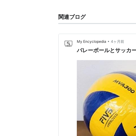
「自由な」→「自由な人」という意
関連ブログ
サッカーにおけるセンターバック
プレーヤーを表す。
フランツ・
6人制バレーボールにおける守
•
My Encyclopedia
4ヶ月前
に参加し、後衛にいるどのプレ
クをすることはできない。その
バレーボールとサッカ
ることが義務付けられている。