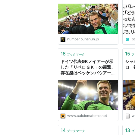
ユウスケ）
パイ
です
いで
→な
ーと
なん
number.bunshun.jp
p
16
15
ブックマーク
ブ
ドイツ代表GKノイアーが示
シッ
した「リベロＧＫ」の衝撃、
ロ 
存在感はベッケンバウアー
級！新しいキーパーのスタイ
ルを構築か？
www.calciomatome.net
w
14
13
ブックマーク
ブ