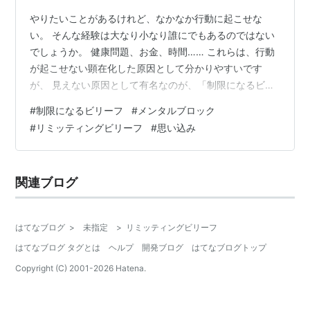
やりたいことがあるけれど、なかなか行動に起こせな
い。 そんな経験は大なり小なり誰にでもあるのではない
でしょうか。 健康問題、お金、時間…… これらは、行動
が起こせない顕在化した原因として分かりやすいです
が、 見えない原因として有名なのが、「制限になるビリ
ーフ」。 その行動を阻害する働きのある信念や思い込み
#
制限になるビリーフ
#
メンタルブロック
のことです。 「メンタルブロック」や「リミッティング
#
リミッティングビリーフ
#
思い込み
ビリーフ（Limiting beliefs）」とも言われています。 例
えば、オリンピックで金メダルを目指すアスリートが
「努力してもなかなか報われないものだ」という思い込
関連ブログ
みを持っていたらどうでしょうか？ 金メダルを獲りたい
という気持ちは強くても…
はてなブログ
>
未指定
>
リミッティングビリーフ
はてなブログ タグとは
ヘルプ
開発ブログ
はてなブログトップ
Copyright (C) 2001-
2026
Hatena.