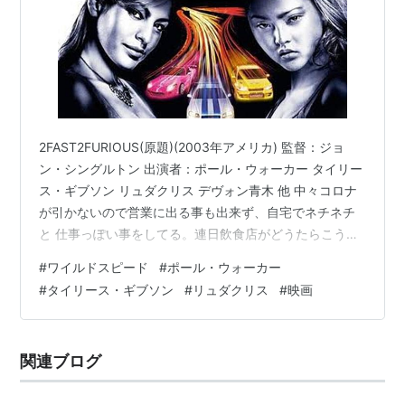
2FAST2FURIOUS(原題)(2003年アメリカ) 監督：ジョ
ン・シングルトン 出演者：ポール・ウォーカー タイリー
ス・ギブソン リュダクリス デヴォン青木 他 中々コロナ
が引かないので営業に出る事も出来ず、自宅でネチネチ
と 仕事っぽい事をしてる。連日飲食店がどうたらこうた
らと言ったニュースが 流れているが、保証があるだけえ
#
ワイルドスピード
#
ポール・ウォーカー
えやんか、アパレル関係は何の保証もないで。 と、愚痴
#
タイリース・ギブソン
#
リュダクリス
#
映画
と飲酒量が多くなるのは必然ね。 ワイルドスピードの2
作目。 公道レーサーからの事件に巻き込まれっていう分
かり易いストーリー。 今作からタイリースギブソンとリ
関連ブログ
ュダクリスが入り、話しに幅が出てきた 感。主人公が口
数が少な…