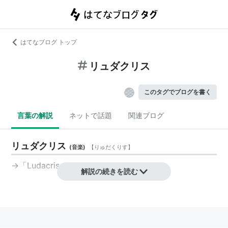
はてなブログ トップ
リュダクリス
このタグでブログを書く
言葉の解説
ネットで話題
関連ブログ
リュダクリス
(
音楽
)
【
りゅだくりす
】
→「Ludacris」
解説の続きを読む