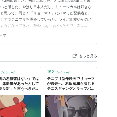
ら3回鑑賞した。初回に感じたことは前回の記事にも書
高いと感じた。やはり日本人だし、ミュージカルは好きな
、と思って、同じく『リョーマ！』にハマった配偶者と、
少しずつテニプリを履修していった。ライバル校やそのメ
うになってきた。2回ともgloryだったので、次は
村はやっぱり「ボウヤ」呼びなんだ。そして、手塚部長の言
ーマ
た違った角度からの、素晴らしいアドバイスだった。映画
、しっかり味わえるよ…
もっと見る
182
ブックマーク
ブックマーク
現の悪影響はない」では
テニプリ新作映画でリョーマ
「悪影響があったとして
が過去へ、杉田智和ら演じる
制反対」と言うべきだと
テニスギャングとラップバト
するわとりん氏とリョー
ル（コメントあり） - コミッ
、規制反対派から袋叩き
クナタリー
れる