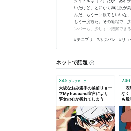
タイトルは（２）だが、あれか
いたけど、とにかく満足度が
んだ。もう一回観てもいいな
もう一度観た。その過程で、
ンバーも、少しずつ把握できるよ
decideを観た。ああ、幸
#
テニプリ
#
ネタバレ
#
リョ
葉は跡部様の熱い回答とはま
のストーリーは完全に把握して
ネットで話題
345
246
ブックマーク
大坂なおみ選手の越前リョー
「表
マMy husband宣言により
なく
夢女の心が折れてしまう
も規
主張
マ氏
にさ