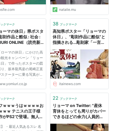
osfie.com
natalie.mu
38
ブックマーク
ブックマーク
ョーマの休日」県ポスタ
高知県ポスター「リョーマの
刻作品と酷似 : 社会 :
休日」、“彫刻作品に酷似”と
IURI ONLINE（読売新
指摘される…彫刻家「一言断
りがあっても」 : 痛いニュー
「ローマの休日」にかけた高
ス(ﾉ∀`)
の観光キャンペーン「リョー
休日」で作ったポスターの図
巡り、坂本龍馬姿の尾崎正直
がスクーターに乗る写真が、
県焼津市の彫刻家、岩崎祐司
ww.yomiuri.co.jp
itainews.com
（６６）による木彫作品に
メージがよく似ている」と、
県に指摘があった。 作品は
22
ブックマーク
ブックマーク
がスクーターを駆り、タイ
フｗｗｗうはｗｗｗｗお
リョーマ on Twitter: "産休
ｗｗｗ テニスの王子様
育休をとっても周りがカバー
作がPS2で登場。無人島
できるほどの余力(人員的に
ョーマ達と生活！
も人件費的にも)のある大企
】 ・最近人気あるスレ 名
業や公的セクター(公務員と