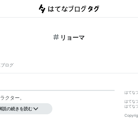
リョーマ
連ブログ
はてな
ラクター。
はてな
はてな
解説の続きを読む
Copyrig