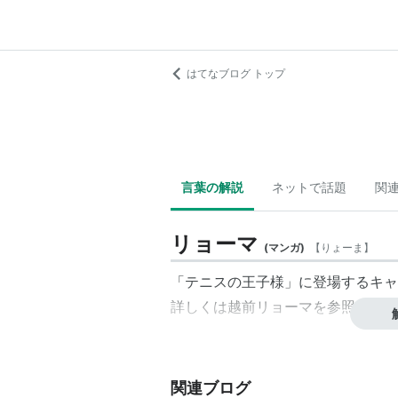
はてなブログ トップ
言葉の解説
ネットで話題
関
リョーマ
(
マンガ
)
【
りょーま
】
「テニスの王子様」に登場するキャ
詳しくは越前リョーマを参照。
関連ブログ