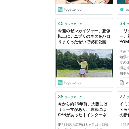
togetter.com
p
45
39
ブックマーク
今週のゼンカイジャー、想像
「リ
以上にテニプリのネタをパロ
ー、彫
りまくったせいで現在公開中
YOM
の『リョーマ！』を宣伝する
聞）
名画
珍事に
知県
マの
柄を
知事
静岡
togetter.com
w
さん
「イ
高知
38
22
ブックマーク
龍馬
今から約25年前、大阪には
イミ
ト...
リョーマがあり、東京には
ｋｗ
SYNがあった｜インターネ
の新
ット界隈の事を調べるお
でリ
[PR]上記の広告は3ヶ月以上新規
【特選