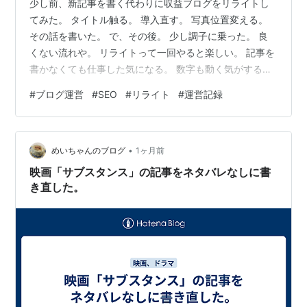
少し前、新記事を書く代わりに収益ブログをリライトし
てみた。 タイトル触る。 導入直す。 写真位置変える。
その話を書いた。 で、その後。 少し調子に乗った。 良
くない流れや。 リライトって一回やると楽しい。 記事を
書かなくても仕事した気になる。 数字も動く気がする。
気づいたら次の日も直す。 その次の日も直す。 記事開
#
ブログ運営
#
SEO
#
リライト
#
運営記録
く。 変える。 保存。 確認。 また変える。 なんか畑耕し
てるというより、芽出たか毎時間掘り返してる人みたい
になってた。 これはあかんと思ってAIに聞いた。 「リラ
•
イトって何に気をつけたらええ？」 返事は意外と慎重や
めいちゃんのブログ
1ヶ月前
った。 — ① 一回で全部直さない タイトル。 導入。
映画「サブスタンス」の記事をネタバレなしに書
CTA。…
き直した。