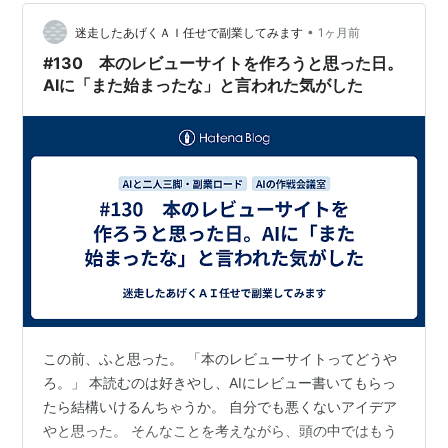
えたりすることをリライトやと思ってた。 でもAIは違う
と言う。 「リライトは、検索してきた読者と記事のズレ
•
迷走したあげくＡＩ任せで副業してみます
1ヶ月前
を修正する作業です。…
#130 本のレビューサイトを作ろうと思った日。
AIに「また始まったな」と言われた気がした
この前、ふと思った。 「本のレビューサイトってどうや
ろ。」 本読むのは好きやし、AIにレビュー書いてもらっ
たら結構いけるんちゃうか。 自分でも悪くないアイデア
やと思った。 そんなことを考えながら、頭の中ではもう