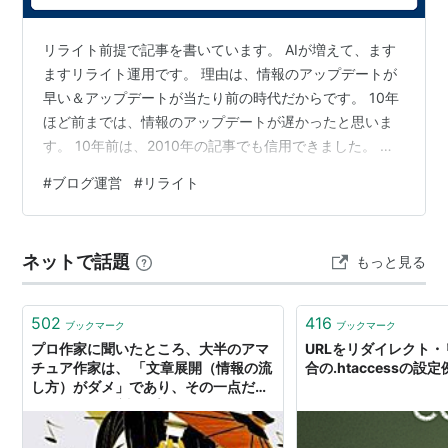
リライト前提で記事を書いています。 AIが増えて、ます
*
リスト
：
リスト::曲タイトル
ますリライト運用です。 理由は、情報のアップデートが
早い＆アップデートが当たり前の時代だからです。 10年
リライト
(
一般
)
【
りらいと
】
ほど前までは、情報のアップデートが遅かったと思いま
す。 10年前は、2010年の記事でも信用できました。 現
『Rewrite』
在は2024年の記事でさえ、怪しい気がします。 数年経っ
【re・write】
#
ブログ運営
#
リライト
たら掲載している商品・サービス・お店がなくなってい
ることは多々あり。 SEOで評価される、読者に信頼され
るブログにするには、過去の記事はリライト必須。 常に
[動]（-wrote, -writ・ten） (他)
ネットで話題
もっと見る
情報をアップデートしましょう。 過去記事は定期的にリ
ライトを リライト Re:Re: さいごに｜リライトとブログ
…を書き改める；…を改訂する；…を再び書く.
作り 過…
502
416
(米)〈取材記事を〉新聞用に書き直す.
ブックマーク
ブックマーク
プロ作家に聞いたところ、大半のアマ
URLをリダイレクト
チュア作家は、 「文章展開（情報の流
合の.htaccessの設定
し方）がダメ」であり、その一点だけ
[名]
をもって 「絶対、プロになれない」の
だそうです。 ためしにプロ作家の人に
(米)（書き直された）ニュース記事.
アマチュア作家の作品の序盤をリライ