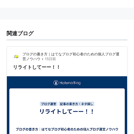
MBS・TBS系アニメ『鋼の錬金術師』第4期オープニン
グテーマ起用され大ヒット。
日研総業CMソング。
関連ブログ
収録曲
1. リライト
ブログの書き方｜はてなブログ初心者のための個人ブログ運
2. 夕暮れの紅
•
営ノウハウ
15日前
リライトしてーー！！
リライト
アーティスト:
ASIAN KUNG-FU
GENERATION,後藤正文
出版社/メーカー:
キューンミュージッ
ク
発売日:
2004/08/04
メディア:
CD
購入
: 2人
クリック
: 75回
この商品を含むブログ (22件) を見る