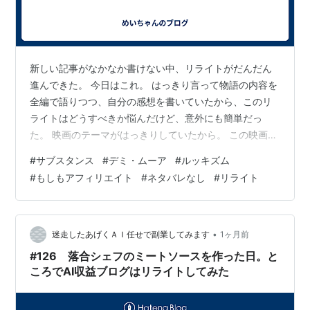
新しい記事がなかなか書けない中、リライトがだんだん
進んできた。 今日はこれ。 はっきり言って物語の内容を
全編で語りつつ、自分の感想を書いていたから、このリ
ライトはどうすべきか悩んだけど、意外にも簡単だっ
た。 映画のテーマがはっきりしていたから。 この映画だ
と、今よく耳にする「ルッキズム（容姿至上主義）」の
#
サブスタンス
#
デミ・ムーア
#
ルッキズム
末路。これを考えていたら、ふと、自己啓発でよく言わ
#
もしもアフィリエイト
#
ネタバレなし
#
リライト
れる「自分への投資」という言葉を思い出した。未来の
自分のために投資しているつもりが、実は今の自分をす
り減らす「間違った投資」をしてしまっていることが多
いのかもしれない……なんて。 ということで、ストーリ
•
迷走したあげくＡＩ任せで副業してみます
1ヶ月前
ーを絶対に明かしていないか、と言われるとそ…
#126 落合シェフのミートソースを作った日。と
ころでAI収益ブログはリライトしてみた