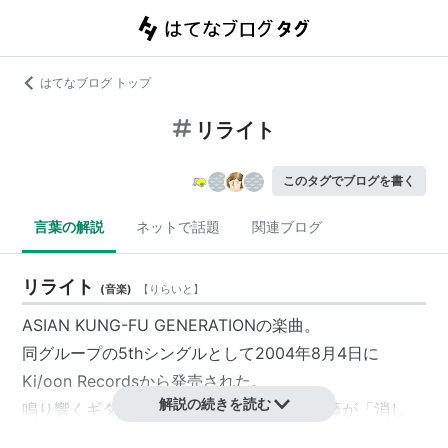
はてなブログ トップ
リライト
このタグでブログを書く
言葉の解説
ネットで話題
関連ブログ
リライト
(
音楽
)
【
りらいと
】
ASIAN KUNG-FU GENERATIONの楽曲。
同グループの5thシングルとして2004年8月4日に
Ki/oon Recordsから発売された。
解説の続きを読む
鳴り響くギターの音に乗せてボーカルの後藤が「消し
て」と吠えるあの曲。