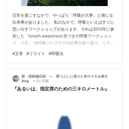
日常を過ごすなかで、やっぱり「呼吸が大事」と感じる
出来事がありました。 私のなかで、呼吸といえばすぐに
思い出すワークショップがあります。それは2012年に参
加した「breath awareness 気づきの呼吸ワークショッ
プ」です。 当時書いたブログの記事を振り返り、リライ
トしました。 ブレスワーク（呼吸法）を指導してくださ
#
文章
#
リライト
#
呼吸法
ったのはトレーシー・ストーヴァーさんです。 米国シア
トルをベースに、国内・海外にて、セラピストや一般の
方々を対象にリトリート、ワークショップを開催してい
新・投錨備忘録 ― 暇つぶしに借りた本のメモを残す
る方です。 ■breath awarenessとは （以下、案内ＤＭ
•
blog
2ヶ月前
より） 呼吸の仕方は、その人の生き方の反映です。息を
『あるいは、指定席のための三キロメートル』
吸…