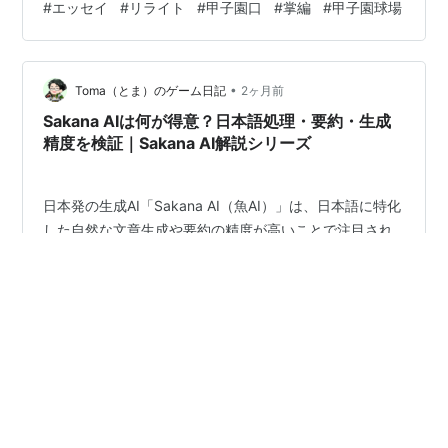
#
エッセイ
#
リライト
#
甲子園口
#
掌編
#
甲子園球場
飾られているのだけれど、実際の甲子園球場までは結構
な距離がある。親切心から言わせてもらえば、観光客を
勘違いさせるには十分すぎるトラップだ。 ＊ 私の暗雲垂
•
れ込めた日々に、ほんの少し明るい陽射しが差し掛けた
Toma（とま）のゲーム日記
2ヶ月前
日、そんな日の出来事だった。 五月だというのに、太陽
Sakana AIは何が得意？日本語処理・要約・生成
は夏休みを先取りしているかのように容赦なく…
精度を検証｜Sakana AI解説シリーズ
日本発の生成AI「Sakana AI（魚AI）」は、日本語に特化