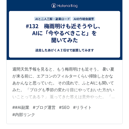
週間天気予報を見ると、もう梅雨明けも近そう。 暑い夏
が来る前に、エアコンのフィルターくらい掃除しとかな
あかんなと思っていた。 その流れで、ふとAIにも聞いて
みた。 「ブログも季節の変わり目にやっておいた方がい
いことってある？」 返ってきた答えは意外やった。 「新
しい記事を書く前に、今ある記事を整えてください。」
#
#AI副業
#
ブログ運営
#
SEO
#
リライト
新記事じゃなく、リライト。 しかもAIは、その理由まで
#
内部リンク
説明してくれた。 AIの提案① リライトは文章を直す作
業じゃない 最初は、誤字脱字を直したり、言い回しを変