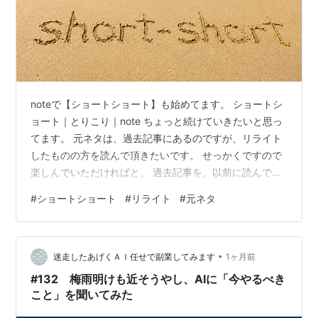
noteで【ショートショート】も始めてます。 ショートシ
ョート｜とりこり｜note ちょっと続けていきたいと思っ
てます。 元ネタは、過去記事にあるのですが、リライト
したものの方を読んで頂きたいです。 せっかくですので
楽しんでいただければと。 過去記事を、以前に読んでも
らっている方は、あぁあの話かとお分かりになるかと思
#
ショートショート
#
リライト
#
元ネタ
いますが、こうしてリライトしてみますと、素朴そのも
の。その当時でも、何か書き足りない感じはあって、も
っと書きたいけど、今はこれがせいぜいだなと。 一応、
•
ショートショートとしてリライトしましたので、お知ら
迷走したあげくＡＩ任せで副業してみます
1ヶ月前
せまで。
#132 梅雨明けも近そうやし、AIに「今やるべき
こと」を聞いてみた