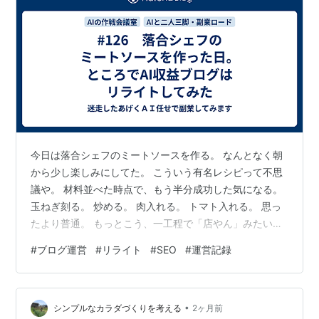
今日は落合シェフのミートソースを作る。 なんとなく朝
から少し楽しみにしてた。 こういう有名レシピって不思
議や。 材料並べた時点で、もう半分成功した気になる。
玉ねぎ刻る。 炒める。 肉入れる。 トマト入れる。 思っ
たより普通。 もっとこう、一工程で「店やん」みたいな
瞬間が来ると思ってた。 来ない。 ずっと地味。 途中味
#
ブログ運営
#
リライト
#
SEO
#
運営記録
見する。 まだ普通。 レシピ見返す。 間違ってない。 も
う少し煮る。 また味見。 ……うまくなってる。 結局最後
までいったら、ちゃんと美味しかった。 食べながら思っ
•
た。 料理番組って完成品しか映らん。 煮込んでる20分は
シンプルなカラダづくりを考える
2ヶ月前