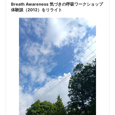
ほぼ飛ぶ。 — 晩ごはん終わって、なんとなくAI収益ブロ
Breath Awareness 気づきの呼吸ワークショップ
グ開…
体験談（2012）をリライト