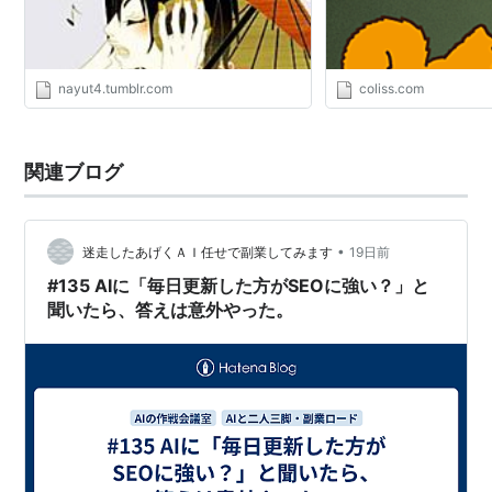
トしてもらったのですが、 その差は歴
書き直し, リライト, 書き直されたもの, 訂正本［版］.
然でした。 プロ：「ふんふん」と苦も
無く、読み進められた アマチュア：
「誰の台詞？」「5行前の内容を今頃
nayut4.tumblr.com
coliss.com
説明かよ！」など とこ
ろどころ、「うっ」となった。 なんか
もう、 最初の数十行で「ふんふん」と
読めないような書き方だと、 その後、
関連ブログ
どうクライマッ
•
迷走したあげくＡＩ任せで副業してみます
19日前
#135 AIに「毎日更新した方がSEOに強い？」と
聞いたら、答えは意外やった。