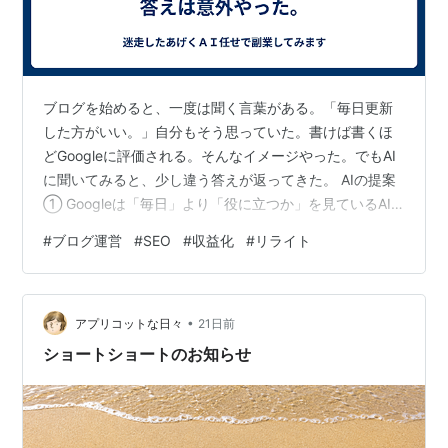
ブログを始めると、一度は聞く言葉がある。「毎日更新
した方がいい。」自分もそう思っていた。書けば書くほ
どGoogleに評価される。そんなイメージやった。でもAI
に聞いてみると、少し違う答えが返ってきた。 AIの提案
① Googleは「毎日」より「役に立つか」を見ているAI
は最初にこう言った。「毎日更新そのものが順位を上げ
#
ブログ運営
#
SEO
#
収益化
#
リライト
る要因ではありません。」毎日100文字の記事を増やすよ
り、一週間かけて読者の疑問をしっかり解決する記事を
作る方が価値は高い。Googleが見ているのは、「今日は
•
更新したか」ではなく、「このページは検索した人の役
アプリコットな日々
21日前
に立ったか」ということらしい。 AIの提案② 更新より
ショートショートのお知らせ
「育てる」ここが…