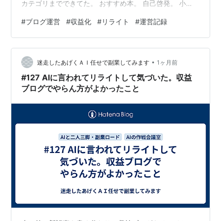
カテゴリまでできてた。 おすすめ本。 自己啓発。 小
説。 ランキング。 ……危ない。 この流れ、前にも見たこ
#
ブログ運営
#
収益化
#
リライト
#
運営記録
とある。 ブログやってる人なら一回くらい経験あるんち
ゃうやろか。 今のブログはアクセス少ない。 収益も思っ
たほど伸びない。 すると突然、新しいアイデアが現れ
•
る。 「これや！」 その瞬間だけは、もう成功した気にな
迷走したあげくＡＩ任せで副業してみます
1ヶ月前
る。 でも冷静に考えると、そのブログはまだ記事一本も
#127 AIに言われてリライトして気づいた。収益
書いてない。 失敗も…
ブログでやらん方がよかったこと